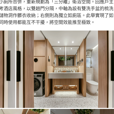
小廁所合併，重新規劃為「三分離」衛浴空間。回應戶主
考酒店風格，以雙趟門分隔，中軸為設有雙洗手盆的梳洗
儲物洞作髒衣收納；右側則為獨立如廁區。此舉實現了如
同時使用都能互不干擾，將空間效能推至極致。