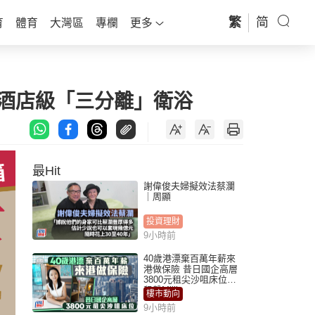
繁
简
育
體育
大灣區
專欄
更多
造酒店級「三分離」衛浴
最Hit
謝偉俊夫婦擬效法蔡瀾
｜周顯
投資理財
9小時前
40歲港漂棄百萬年薪來
港做保險 昔日國企高層
3800元租尖沙咀床位｜
租盤Million
樓市動向
9小時前