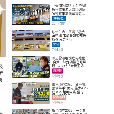
「你個frd廢！」JUPAS
放榜炫耀港大醫科Offer
名校女生囂張留言惹眾
怒 醫學院澄清：宣稱
時事熱話
「40.5分獲錄取」不符事
22小時前
實｜Juicy叮
珍惜生命｜荃灣15歲少
年墮樓 事前曾報警預告
昏迷送院不治
突發
7小時前
陳志雲哽咽憶亡母離世
自責一決定間接害死至
親 未完成「最後通話」
及
一生遺憾
影視圈
戶
6小時前
透
銀色債券2026｜新一批
銀債每手1萬元 最少4.25
厘 8.21起可申購 發行金
額最多550億
投資理財
6小時前
銀色債券2026｜一文看