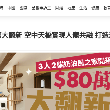
時
中國
國際
星島申訴王
財經
地產
生活
健康
教
0萬大翻新 空中天橋實現人寵共融 打