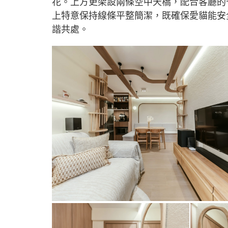
花。上方更架設兩條空中天橋，配合客廳的
上特意保持線條平整簡潔，既確保愛貓能安
諧共處。