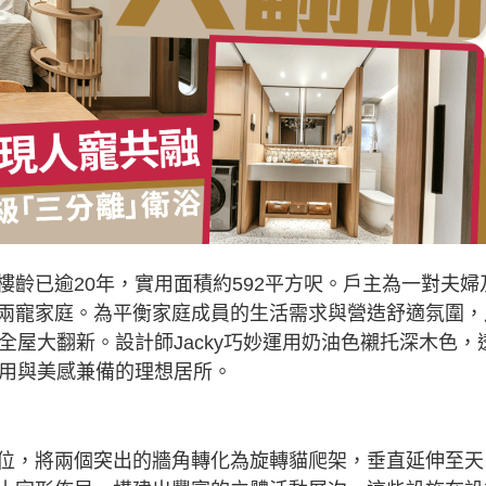
齡已逾20年，實用面積約592平方呎。戶主為一對夫婦
兩寵家庭。為平衡家庭成員的生活需求與營造舒適氛圍，
io進行全屋大翻新。設計師Jacky巧妙運用奶油色襯托深木色，
實用與美感兼備的理想居所。
位，將兩個突出的牆角轉化為旋轉貓爬架，垂直延伸至天