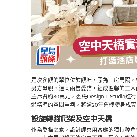
是次參觀的單位位於觀塘，原為三房間隔，樓
男方母親，連同兩隻愛貓，組成溫馨的三人
主斥資約80萬元，委託Design L Stud
過精準的空間重劃，將逾20年舊樓變身成
設旋轉貓爬架及空中天橋
作為愛貓之家，設計師善用客廳的獨特稜角