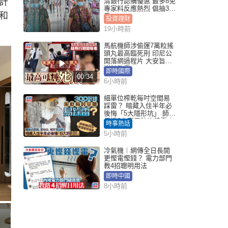
計
清銀行認購優惠 最多8免
專家料反應熱烈 倡抽30
和
手
投資理財
19小時前
馬航機師涉偷運7萬粒搖
頭丸最高臨死刑 印尼公
開落網過程片 大安旨意
豈料敗露
即時國際
00:34
6小時前
細單位榨乾每吋空間易
踩雷？ 暗藏入住半年必
後悔「5大隱形坑」 師傅
傳授6字家居裝修錦囊｜
時事熱話
Juicy叮
5小時前
冷氣機︱網傳全日長開
更慳電慳錢？ 電力部門
教4招聰明用法
即時中國
8小時前