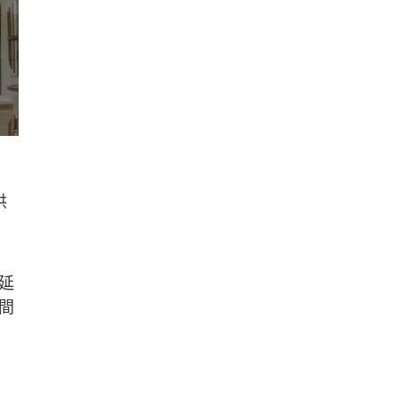
供
延
間