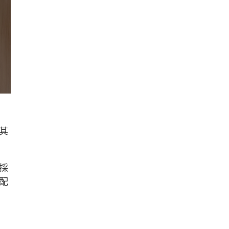
其
採
配