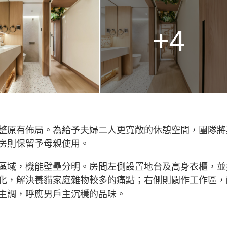
+4
整原有佈局。為給予夫婦二人更寬敞的休憩空間，團隊將
房則保留予母親使用。
區域，機能壁壘分明。房間左側設置地台及高身衣櫃，並
化，解決養貓家庭雜物較多的痛點；右側則闢作工作區，
主調，呼應男戶主沉穩的品味。