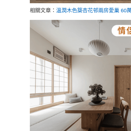
相關文章：
溫潤木色築杏花邨兩房愛巢 60