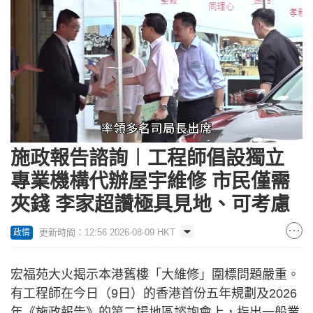
Loaded
:
Unmute
19.42%
施政報告諮詢︱工程師倡設獨立
專業機構代辦屋宇維修 市民僅需
夾錢 李家超讚極具見地、可考慮
更新時間：12:56 2026-08-09 HKT
政情
宏福苑大火揭示本港舊樓「大維修」圍標問題嚴重。
有工程師在今日（9日）的香港首份五年規劃及2026
年《施政報告》的第二場地區諮詢會上，指出一般業