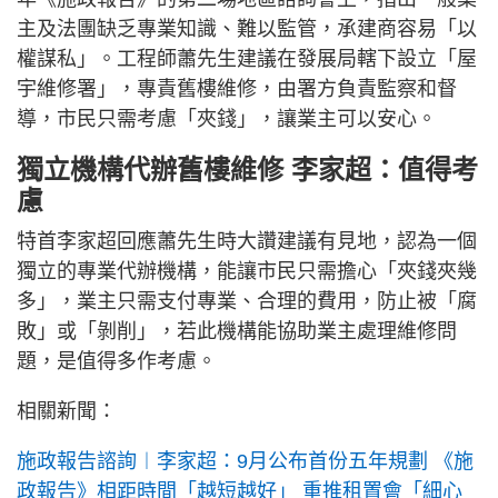
主及法團缺乏專業知識、難以監管，承建商容易「以
權謀私」。工程師蕭先生建議在發展局轄下設立「屋
宇維修署」，專責舊樓維修，由署方負責監察和督
導，市民只需考慮「夾錢」，讓業主可以安心。
獨立機構代辦舊樓維修 李家超：值得考
慮
特首李家超回應蕭先生時大讚建議有見地，認為一個
獨立的專業代辦機構，能讓市民只需擔心「夾錢夾幾
多」，業主只需支付專業、合理的費用，防止被「腐
敗」或「剝削」，若此機構能協助業主處理維修問
題，是值得多作考慮。
相關新聞：
施政報告諮詢︱李家超：9月公布首份五年規劃 《施
政報告》相距時間「越短越好」 重推租置會「細心