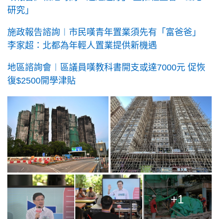
研究」
施政報告諮詢︱市民嘆青年置業須先有「富爸爸」
李家超：北都為年輕人置業提供新機遇
地區諮詢會︱區議員嘆教科書開支或達7000元 促恢
復$2500開學津貼
+1