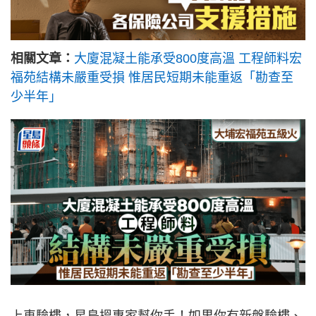
相關文章：
大廈混凝土能承受800度高溫 工程師料宏
福苑結構未嚴重受損 惟居民短期未能重返「勘查至
少半年」
上車驗樓，星島搵專家幫你手！如果你有新盤驗樓、