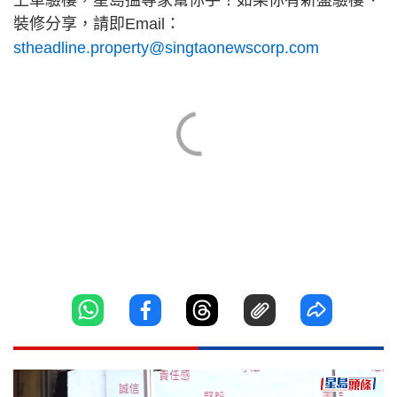
裝修分享，請即Email：
stheadline.property@singtaonewscorp.com