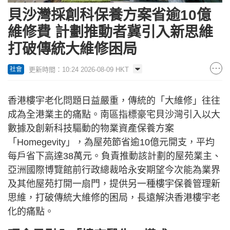
貝沙灣採創科保養方案省逾10億
維修費 計劃推動者冀引入新思維
打破傳統大維修困局
更新時間：10:24 2026-08-09 HKT
社會
香港樓宇老化問題日益嚴重，傳統的「大維修」往往
成為全港業主的痛點。南區指標豪宅貝沙灣引入以大
數據及創新科技驅動的物業資產保養方案
「Homegevity」，為屋苑節省逾10億元開支，平均
每戶省下高達38萬元。負責推動該計劃的屋苑業主、
亞洲國際博覽館前行政總裁哈永安期望今次能為業界
及其他屋苑打開一扇門，提供另一種樓宇保養管理新
思維，打破傳統大維修的困局，長遠解決香港樓宇老
化的痛點。