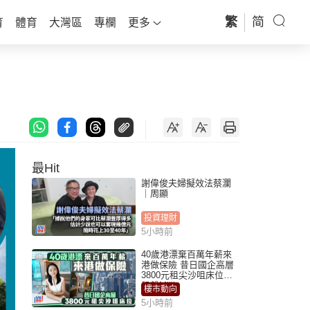
繁
简
育
體育
大灣區
專欄
更多
最Hit
謝偉俊夫婦擬效法蔡瀾
｜周顯
投資理財
5小時前
40歲港漂棄百萬年薪來
港做保險 昔日國企高層
3800元租尖沙咀床位｜
租盤Million
樓市動向
5小時前