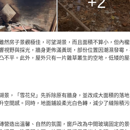
+2
雖然房子景觀極佳，可望湖景，而且面積不算小，但內櫳
響視野與採光，牆身更佈滿黃斑，部份位置因潮濕發霉，
凸不平。此外，屋外只有一片雜草叢生的空地，低矮的屋
湖景，「雪花兒」先拆除原有牆身，並改成大面積的落地
升空間感。同時，地面鋪設柔光白色轉，減少了縫隙積污
磚營造出溫馨、自然的氛圍，窗戶改為中間玻璃固定的景