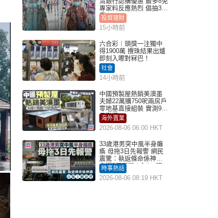
清銀行認購優惠 最多8免
專家料反應熱烈 倡抽30
手
投資理財
15小時前
六合彩︱頭獎一注獨中
得1900萬 攪珠結果出爐
即刻入嚟對冧巴！
社會
14小時前
中國預製屋熱銷美澳墨
夫婦22萬購750呎兩房戶
零地基直接組裝 實測9個
月激讚
海外置業
2026-08-06 06:00 HKT
33歲港男突中風半身癱
瘓 母拖3日先報警 網民
震驚：執返條命係神蹟
自爆2個惡習｜Juicy叮
時事熱話
2026-08-06 08:19 HKT