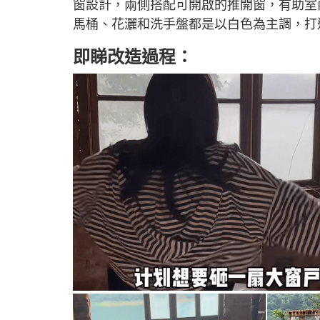
窗設計，兩側搭配可開啟的推開窗，有助室
馬桶、花灑和洗手盤都是以白色為主調，打
即睇改造過程：