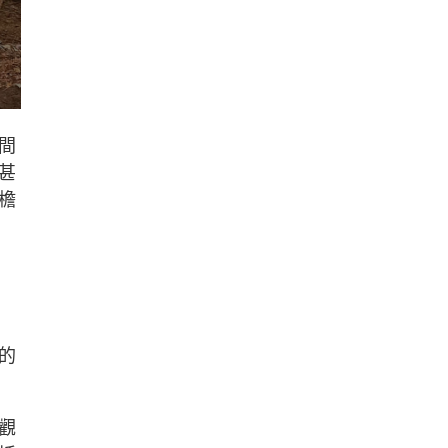
間
甚
檐
的
觀