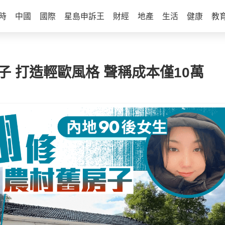
時
中國
國際
星島申訴王
財經
地產
生活
健康
教
子 打造輕歐風格 聲稱成本僅10萬