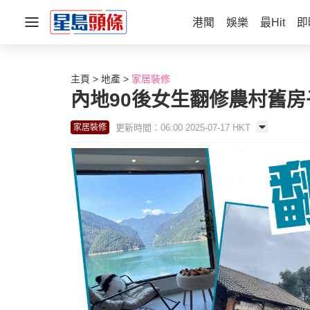
港聞
娛樂
最Hit
即
主頁
地產
家居裝修
內地90後女生翻修農村舊房
更新時間：06:00 2025-07-17 HKT
家居裝修