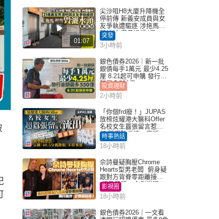
尖沙咀H8大廈升降機全
停前傳 新義安成員與女
友爭執遭驅逐 涉拖馬刑
毀被捕 警另通緝4男
突發
01:07
3小時前
銀色債券2026｜新一批
銀債每手1萬元 最少4.25
厘 8.21起可申購 發行金
額最多550億
投資理財
2小時前
「你個frd廢！」JUPAS
放榜炫耀港大醫科Offer
名校女生囂張留言惹眾
玻
怒 醫學院澄清：宣稱
時事熱話
「40.5分獲錄取」不符事
18小時前
實｜Juicy叮
佘詩曼疑胸壓Chrome
Hearts型男老闆 俯身疑
跟對方背脊零距離接觸
記
網民驚呼：企側邊唔
影視圈
得？
可
18小時前
銀色債券2026｜一文看