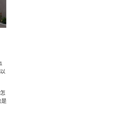
1
可以
置怎
也是