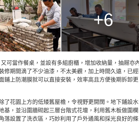
+6
區，又可當作餐桌，並設有多組廚櫃，增加收納量，抽屜亦
裝修期間滴了不少油漆，不太美觀，加上時間久遠，已經
面鋪上防潮膜就可以直接安裝，效率高且方便後期拆卸更
除了花園上方的低矮舊屋檐，令視野更開闊。地下鋪設水
地基，並沿圍牆砌起三層台階式花壇，利用舊木板做圍欄
角落設置了洗衣區，巧妙利用了戶外通風和採光良好的條