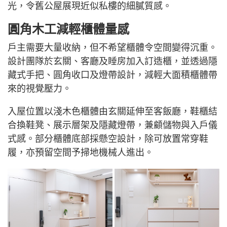
光，令舊公屋展現近似私樓的細膩質感。
圓角木工減輕櫃體量感
戶主需要大量收納，但不希望櫃體令空間變得沉重。
設計團隊於玄關、客廳及睡房加入訂造櫃，並透過隱
藏式手把、圓角收口及燈帶設計，減輕大面積櫃體帶
來的視覺壓力。
入屋位置以淺木色櫃體由玄關延伸至客飯廳，鞋櫃結
合換鞋凳、展示層架及隱藏燈帶，兼顧儲物與入戶儀
式感。部分櫃體底部採懸空設計，除可放置常穿鞋
履，亦預留空間予掃地機械人進出。