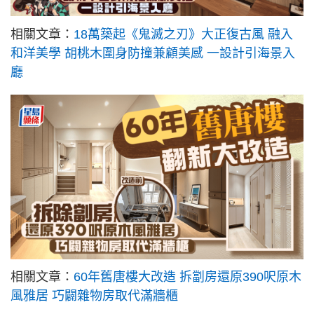
相關文章：
18萬築起《鬼滅之刃》大正復古風 融入
和洋美學 胡桃木圍身防撞兼顧美感 一設計引海景入
廳
相關文章：
60年舊唐樓大改造 拆劏房還原390呎原木
風雅居 巧闢雜物房取代滿牆櫃