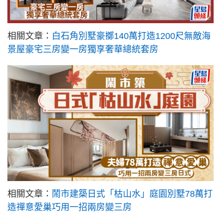
相關文章：
白石角別墅豪擲140萬打造1200尺無敵海
景屋豪宅三房變一房獨享奢華總統套房
相關文章：
鬧市建築日式「枯山水」庭園別墅78萬打
造禪意愛巢巧用一招兩房變三房