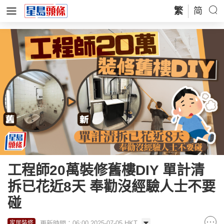
繁
简
工程師20萬裝修舊樓DIY 單計清
拆已花近8天 奉勸沒經驗人士不要
碰
更新時間：06:00 2025-07-05 HKT
家居裝修