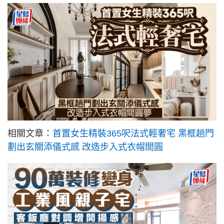
相關文章：
首置女生精裝365呎法式輕奢宅 黑框趟門
劃出玄關添儀式感 改造步入式衣帽間圓