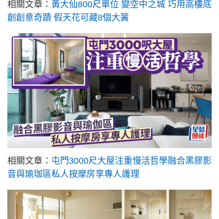
相關文章：
黃大仙800尺單位 變空中之城 巧用高樓底
創創意奇蹟 假天花可藏8個大簧
相關文章：
屯門3000尺大屋注重慢活哲學融合黑膠影
音與瑜珈區私人按摩房享專人護理