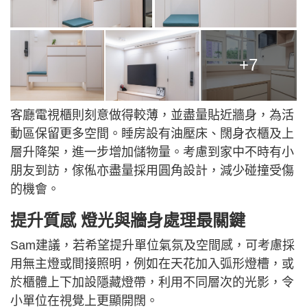
+7
客廳電視櫃則刻意做得較薄，並盡量貼近牆身，為活
動區保留更多空間。睡房設有油壓床、闊身衣櫃及上
層升降架，進一步增加儲物量。考慮到家中不時有小
朋友到訪，傢俬亦盡量採用圓角設計，減少碰撞受傷
的機會。
提升質感 燈光與牆身處理最關鍵
Sam建議，若希望提升單位氣氛及空間感，可考慮採
用無主燈或間接照明，例如在天花加入弧形燈槽，或
於櫃體上下加設隱藏燈帶，利用不同層次的光影，令
小單位在視覺上更顯開闊。