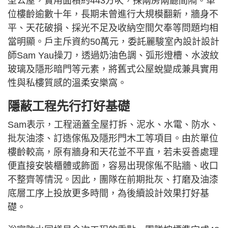
型公屋，實用面積約443方呎，採兩房兩廳間隔。單
位樓齡逾數十年，長期未曾進行大規模翻新，牆身不
平、天花破損、採光不足及收納空間欠奉等問題均相
當明顯。戶主斥資約50萬元，委託麗駿室內設計設計
師Sam Yau操刀，透過奶油色調、弧形燈槽、水波紋
玻璃及隱形暗門等元素，將舊式公屋蛻變成兼具實用
性與私樓質感的溫柔安樂窩。
隱蔽工程先行打好基礎
Sam表示，工程涵蓋全屋打拆、泥水、水電、防水、
批灰油漆、訂造傢俬及隱形門木工等項目。由於單位
樓齡較高，原有牆身和天花並不平直，若未妥善處理
便直接安裝櫃體或飾面，容易出現傢俬不貼牆、收口
不整齊等情況。因此，團隊在前期批灰、打磨及油漆
底層工序上投放更多時間，為後續設計效果打好基
礎。