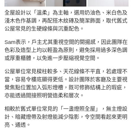
全屋設計以「溫柔」為主軸，選用奶油色、米白色及
淺木色作基調，再配搭木紋磚及簡潔飾面，取代舊式
公屋常見的生硬線條與沉重配色。
Sam表示，戶主尤其重視空間的開揚感，因此團隊在
色彩及造型上均以輕盈為原則，避免採用過多深色調
或厚重櫃體，以免進一步壓縮視覺空間。
公屋單位常見樑柱較多、天花線條不平直，若處理不
當，容易令樓底顯得更低。設計團隊於客廳及主要視
覺焦點位置加入弧形燈槽，既可修飾結構上的瑕疵，
亦能透過間接照明營造柔和層次。
相較於舊式單位常見的「一盞燈照全屋」，無主燈設
計、暗藏燈帶及射燈能減少陰影，令空間看起來更明
亮、通透。