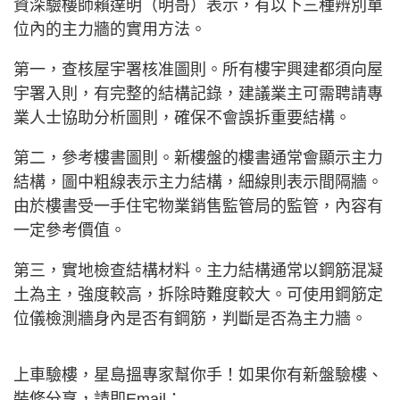
資深驗樓師賴達明（明哥）表示，有以下三種辨別單
位內的主力牆的實用方法。
第一，查核屋宇署核准圖則。所有樓宇興建都須向屋
宇署入則，有完整的結構記錄，建議業主可需聘請專
業人士協助分析圖則，確保不會誤拆重要結構。
第二，參考樓書圖則。新樓盤的樓書通常會顯示主力
結構，圖中粗線表示主力結構，細線則表示間隔牆。
由於樓書受一手住宅物業銷售監管局的監管，內容有
一定參考價值。
第三，實地檢查結構材料。主力結構通常以鋼筋混凝
土為主，強度較高，拆除時難度較大。可使用鋼筋定
位儀檢測牆身內是否有鋼筋，判斷是否為主力牆。
上車驗樓，星島搵專家幫你手！如果你有新盤驗樓、
裝修分享，請即Email：