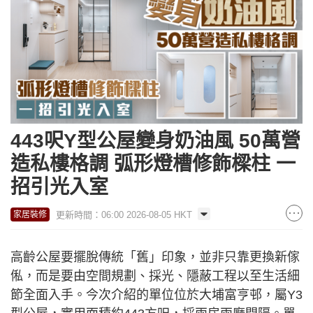
443呎Y型公屋變身奶油風 50萬營
造私樓格調 弧形燈槽修飾樑柱 一
招引光入室
更新時間：06:00 2026-08-05 HKT
家居裝修
高齡公屋要擺脫傳統「舊」印象，並非只靠更換新傢
俬，而是要由空間規劃、採光、隱蔽工程以至生活細
節全面入手。今次介紹的單位位於大埔富亨邨，屬Y3