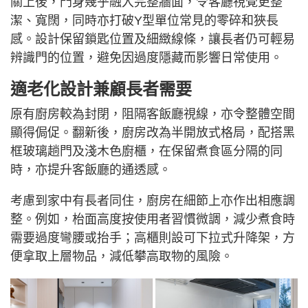
關上後，門身幾乎融入完整牆面，令客廳視覺更整
潔、寬闊，同時亦打破Y型單位常見的零碎和狹長
感。設計保留鎖匙位置及細緻線條，讓長者仍可輕易
辨識門的位置，避免因過度隱藏而影響日常使用。
適老化設計兼顧長者需要
原有廚房較為封閉，阻隔客飯廳視線，亦令整體空間
顯得侷促。翻新後，廚房改為半開放式格局，配搭黑
框玻璃趟門及淺木色廚櫃，在保留煮食區分隔的同
時，亦提升客飯廳的通透感。
考慮到家中有長者同住，廚房在細節上亦作出相應調
整。例如，枱面高度按使用者習慣微調，減少煮食時
需要過度彎腰或抬手；高櫃則設可下拉式升降架，方
便拿取上層物品，減低攀高取物的風險。