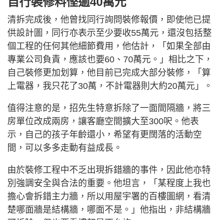
自行裝修料慳逾40萬元
清拆完成後，他曾找同行詢問裝修報價，即使他已提
供設計圖，同行亦表示至少要收55萬元，還沒包括整
個工程的任何其他細節費用，他估計，「如果全部由
專業公司負責，應該也要60、70萬元。」相比之下，
自己裝修更加划算，他目前已完成大部分裝修，「算
上電器，我只花了30萬，不計電器則大約20萬元」。
值得注意的是，招先生特意拆除了一面間隔牆，將三
房單位改成兩房，讓客廳空間擴大至300呎。他表
示，自己的孩子年齡還小，希望有更闊落的活動空
間，可以多多走動有益成長。
由於裝修工程中不乏出現拆錯牆的事件，因此他亦特
別強調安全與合法的重要。他坦言，「某程度上我也
擔心會拆錯主力牆，所以用屋宇署的百樓圖網，看清
楚哪面牆是結構牆，哪面不是。」他指出，非結構牆