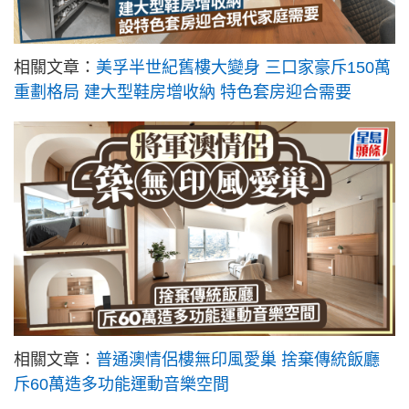
相關文章：
美孚半世紀舊樓大變身 三口家豪斥150萬
重劃格局 建大型鞋房增收納 特色套房迎合需要
相關文章：
普通澳情侶樓無印風愛巢 捨棄傳統飯廳
斥60萬造多功能運動音樂空間