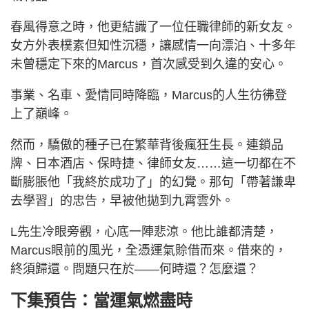
春風得意之時，他更結識了一位任職律師的新女友。
女方外表樸素但知性沉穩，讓感情一向漂泊、十多年
未曾穩定下來的Marcus，首次感受到久違的安心。
事業、名車、愛情同時降臨，Marcus的人生彷彿登
上了巔峰。
然而，驕傲的種子已在繁華背後瘋狂生長。連鎖品
牌、日本酒店、保時捷、律師女友……這一切都在不
斷膨脹他「我終於成功了」的幻覺。那句「帶著謙卑
去學習」的忠告，早被他拋到九霄雲外。
L先生冷眼旁觀，心底一陣悲涼。他比誰都清楚，
Marcus眼前的風光，全憑運氣賒借而來。借來的，
終須歸還。問題只在於——何時還？怎麼還？
下集預告：當運氣燃盡時