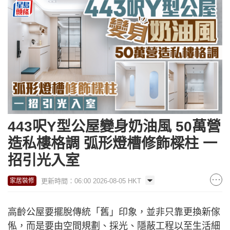
443呎Y型公屋變身奶油風 50萬營
造私樓格調 弧形燈槽修飾樑柱 一
招引光入室
更新時間：06:00 2026-08-05 HKT
家居裝修
高齡公屋要擺脫傳統「舊」印象，並非只靠更換新傢
俬，而是要由空間規劃、採光、隱蔽工程以至生活細