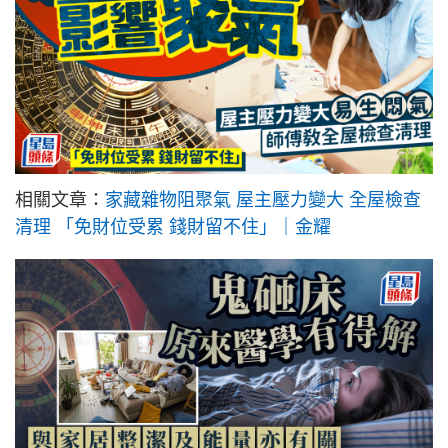
相關文章：
家藏雜物阻聚氣 屋主壓力變大 全屋檢查
清理 「免財位受累 錢財留不住」｜金耀