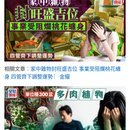
相關文章︰
家中雜物封旺盛吉位 事業受阻爛桃花纏
身 四管齊下調整運勢 ︳金耀