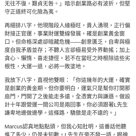
无往不復，艱貞无咎。」暗示創業路必有波折，但堅
守正道終可化險為夷。
再細排八字，他現階段人緣極旺，貴人湧現，正行偏
財接正官運，事業財運雙線發展，確是創業黃金窗
口。但命格深處卻暗藏危機——創意匱乏，自卑與極
度自我矛盾並存；不聽人言卻極易受外界動搖；加上
貪心、懶惰、喜走捷徑。若不在當旺之時根除這些劣
根性，大運一退，必將一敗塗地。
我放下八字，直視他雙眼：「你這幾年的大運，確實
是創業的黃金期。但你要明白，運氣只是幫你打開那
扇門，門開了之後能走多遠，全憑實力與謙遜。做設
計十年跟營運一間公司是兩回事，你必須跟著L先生
謙卑地邊做邊學。這條路，驕傲是走不遠的。」
Marcus認真地點點頭，但我心知肚明，這番話他聽
進了多少，仍是未知數。L先生在旁不發一語，眼神