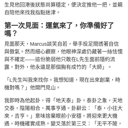
生見他回港後狀態尚算穩定，便決定推他一把，並親
自陪他來找我指點迷津。
第一次見面：運氣來了，你準備好了
嗎？
見面那天，Marcus談笑自若，舉手投足間透著自信
與傲氣。然而細心觀察，他眼神深處仍藏著一絲怯懦
與不確定——這份脆弱他只敢在L先生面前隱約流
露，對外，他永遠是那個胸有成竹的「大師」。
「L先生叫我來找你。我想知道，現在出來創業，時
機對嗎？」他開門見山。
我即時為他起卦，得「地天泰」卦。泰卦之象，天地
交泰，陰陽相合，萬事亨通。卦辭云：「泰，小往大
來，吉亨。」意味捨棄眼前小安穩，將迎來更大機
遇，時機確實成熟。變爻落於第三爻：「无平不陂，