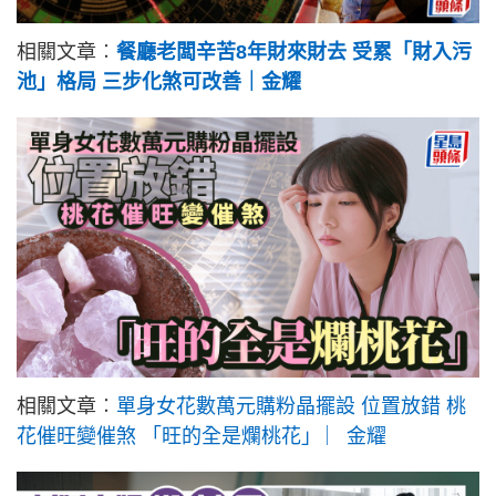
相關文章︰
餐廳老闆辛苦8年財來財去 受累「財入污
池」格局 三步化煞可改善｜金耀
相關文章︰
單身女花數萬元購粉晶擺設 位置放錯 桃
花催旺變催煞 「旺的全是爛桃花」 ︳金耀