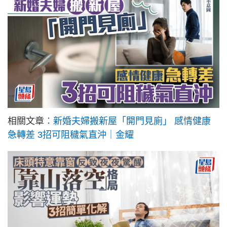
相關文章︰
新婚夫婦搬新屋「開門見廁」 感情健康
急轉差 3招可阻穢氣直沖｜金耀