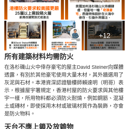
+12
所有建築材料均需防火
在洛杉磯山火中倖存豪宅的屋主David Steiner向媒體
透露，有別於其他豪宅使用大量木材，其外牆選用了
灰泥與石材。本港資深認證驗樓師賴達明（明哥）表
示，根據屋宇署規定，香港村屋的防火要求與其他樓
宇一樣，所用物料都必須防火耐燒，例如鋼筋、混凝
土或磚材，即使採用木材或玻璃材質作為裝飾，亦會
是防火物料。
天台不應上鎖及放雜物