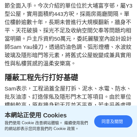
節全面入手。今次介紹的單位位於大埔富亨邨，屬Y3
型公屋，實用面積約443方呎，採兩房兩廳間隔。單
位樓齡逾數十年，長期未曾進行大規模翻新，牆身不
平、天花破損、採光不足及收納空間欠奉等問題均相
當明顯。戶主斥資約50萬元，委託麗駿室內設計設計
師Sam Yau操刀，透過奶油色調、弧形燈槽、水波紋
玻璃及隱形暗門等元素，將舊式公屋蛻變成兼具實用
性與私樓質感的溫柔安樂窩。
隱蔽工程先行打好基礎
Sam表示，工程涵蓋全屋打拆、泥水、水電、防水、
批灰油漆、訂造傢俬及隱形門木工等項目。由於單位
樓齡較高，原有牆身和天花並不平直，若未妥善處理
便直接安裝櫃體或飾面，容易出現傢俬不貼牆、收口
本網站正使用 Cookies
不整齊等情況。因此，團隊在前期批灰、打磨及油漆
同意及關閉
我們使用 Cookie 改善網站體驗。 繼續使用我們
的網站即表示您同意我們的 Cookie 政策。
底層工序上投放更多時間，為後續設計效果打好基