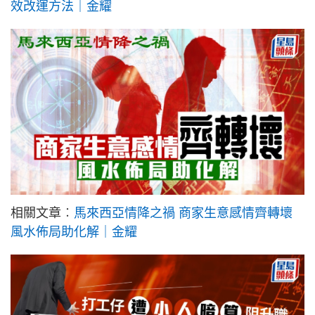
效改運方法｜金耀
相關文章︰
馬來西亞情降之禍 商家生意感情齊轉壞
風水佈局助化解｜金耀