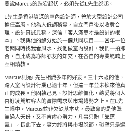
要說Marcus的跌宕起伏，必須先從L先生說起。
L先生是香港資深的室內設計師，曾於大型設計公司
擔任高層。他為人低調務實，自立門戶後以收費合
理、設計真誠見稱，深信「客人滿意才是設計的根
本」。我與他的緣分始於一個共同項目——當年一位
老闆同時找我看風水、找他做室內設計，我們一拍即
合，自此成為亦師亦友的知交，在各自的專業範疇上
互相請教。
Marcus則是L先生相識多年的好友。三十六歲的他，
踏入室內設計行業已逾十年，但這十年並未換來他真
正的成長。他固執己見、設計思維僵化，總愛將個人
喜好凌駕於客人的實際需求與市場趨勢之上。在L先
生眼中，Marcus並非欠缺基本功，最致命的是他既
無過人天份，又不肯虛心努力，凡事只盼「靠運
氣」。長此下去，實力終將與市場脫節，碰壁只是遲