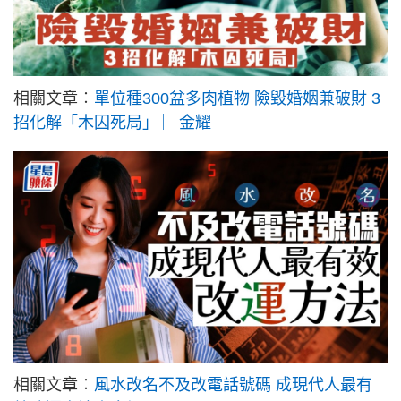
相關文章︰
單位種300盆多肉植物 險毀婚姻兼破財 3
招化解「木囚死局」 ︳金耀
相關文章︰
風水改名不及改電話號碼 成現代人最有