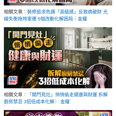
相關文章︰
裝修追求色調「高級感」反致病破財 光
線失衡拖垮家運 5個改動化解困局｜金耀
相關文章︰
「開門見灶」悄悄偷走健康與財運 拆解
廚房禁忌 3招低成本化解 ︳金耀