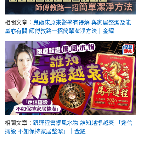
相關文章：
鬼砸床原來醫學有得解 與家居整潔及能
量亦有關 師傅教路一招簡單潔淨方法｜金耀
相關文章：
跟運程書擺風水物 誰知越擺越衰 「迷信
擺設 不如保持家居整潔」｜金耀