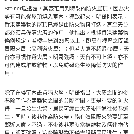
Steiner還透露，其豪宅用到特製的防火屋頂，因為火
勢有可能從屋頂燒入室內，導致起火。明哥則表示，
香港建築物的屋頂已經是由防火物料打造，甚至天台
都必須具備隔火層的作用。他指出，根據香港建築物
條例規定，若樓宇達到25層以上，即需在樓層之間設
置隔火層（又稱避火層）；但若大廈不超過40層，天
台亦可視作避火層。明哥強調，天台不可上鎖，亦不
可僭建或堆放雜物，以免妨礙逃生及降低防火的作
用。
除了在樓宇內設置隔火層，明哥指出，大廈之間的後
巷除了作為建築物之間的分隔空間，更是重要的防火
帶。一旦發生火警，居民可經由大廈後門通往後巷逃
生。同時，後巷作為防火帶，能有效阻隔火勢蔓延至
鄰近大廈。不過，不少後巷現時常被雜物及僭建物佔
用，明哥強調，這些障礙物不僅會阻礙居民逃生，更