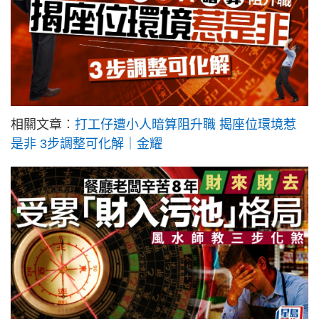
相關文章︰
打工仔遭小人暗算阻升職 揭座位環境惹
是非 3步調整可化解｜金耀