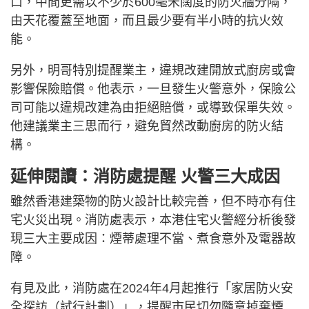
口，中間更需以不少於600毫米闊度的防火牆分隔，
由天花覆蓋至地面，而且最少要有半小時的抗火效
能。
另外，明哥特別提醒業主，違規改建開放式廚房或會
影響保險賠償。他表示，一旦發生火警意外，保險公
司可能以違規改建為由拒絕賠償，或導致保單失效。
他建議業主三思而行，避免貿然改動廚房的防火結
構。
延伸閱讀：消防處提醒 火警三大成因
雖然香港建築物的防火設計比較完善，但不時亦有住
宅火災出現。消防處表示，本港住宅火警經分析後發
現三大主要成因：煙蒂處理不當、煮食意外及電器故
障。
有見及此，消防處在2024年4月起推行「家居防火安
全探訪（試行計劃）」，提醒市民切勿隨意掉棄煙