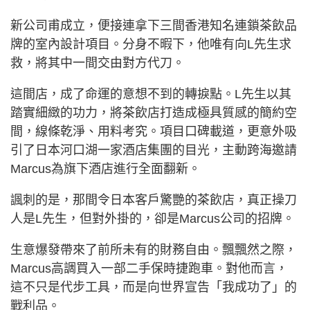
新公司甫成立，便接連拿下三間香港知名連鎖茶飲品
牌的室內設計項目。分身不暇下，他唯有向L先生求
救，將其中一間交由對方代刀。
這間店，成了命運的意想不到的轉捩點。L先生以其
踏實細緻的功力，將茶飲店打造成極具質感的簡約空
間，線條乾淨、用料考究。項目口碑載道，更意外吸
引了日本河口湖一家酒店集團的目光，主動跨海邀請
Marcus為旗下酒店進行全面翻新。
諷刺的是，那間令日本客戶驚艷的茶飲店，真正操刀
人是L先生，但對外掛的，卻是Marcus公司的招牌。
生意爆發帶來了前所未有的財務自由。飄飄然之際，
Marcus高調買入一部二手保時捷跑車。對他而言，
這不只是代步工具，而是向世界宣告「我成功了」的
戰利品。