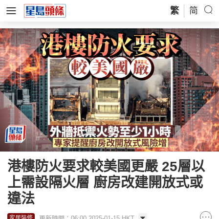
繁
简
港樓防火要求較美國更嚴 25層以
上需設隔火層 廚房改建開放式或
違法
更新時間：06:00 2025-01-15 HKT
家居裝修