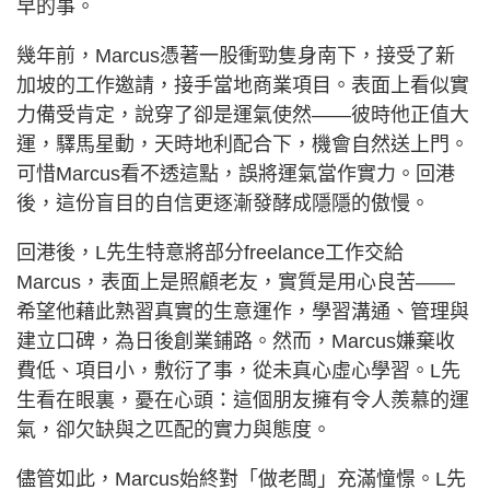
早的事。
幾年前，Marcus憑著一股衝勁隻身南下，接受了新
加坡的工作邀請，接手當地商業項目。表面上看似實
力備受肯定，說穿了卻是運氣使然——彼時他正值大
運，驛馬星動，天時地利配合下，機會自然送上門。
可惜Marcus看不透這點，誤將運氣當作實力。回港
後，這份盲目的自信更逐漸發酵成隱隱的傲慢。
回港後，L先生特意將部分freelance工作交給
Marcus，表面上是照顧老友，實質是用心良苦——
希望他藉此熟習真實的生意運作，學習溝通、管理與
建立口碑，為日後創業鋪路。然而，Marcus嫌棄收
費低、項目小，敷衍了事，從未真心虛心學習。L先
生看在眼裏，憂在心頭：這個朋友擁有令人羨慕的運
氣，卻欠缺與之匹配的實力與態度。
儘管如此，Marcus始終對「做老闆」充滿憧憬。L先