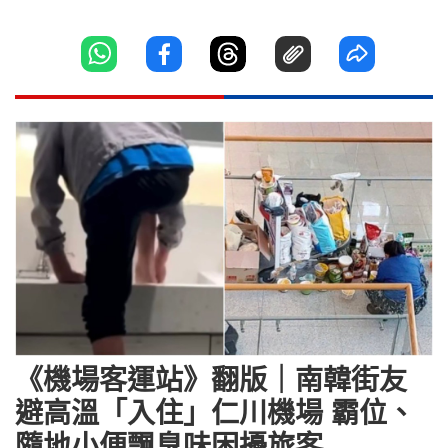
《機場客運站》翻版｜南韓街友
避高溫「入住」仁川機場 霸位、
隨地小便飄臭味困擾旅客