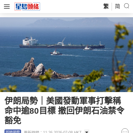
繁
简
伊朗局勢｜美國發動軍事打擊稱
命中逾80目標 撤回伊朗石油禁令
豁免
更新時間：11:26 2026-07-08 HKT
即時國際