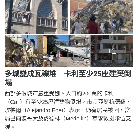
+1
多城變成瓦礫堆 卡利至少25座建築倒
塌
西部多個城市嚴重受創。人口約200萬的卡利
（Cali）有至少25座建築物倒塌，市長亞歷杭德羅・
埃德爾（Alejandro Eder）表示，仍有居民被困，當
局已向波哥大及麥德林（Medellín）尋求救援隊伍支
援。