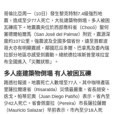
哥倫比亞周一（10日）發生黎克特制7.4級強烈地
震，造成至少77人死亡，大批建築物倒塌，多人被困
瓦礫底下。地震震央位於西部喬科省（Chocó）聖何
塞德爾帕爾馬（San José del Palmar）附近，震源深
度約107公里。強震波及全國多個省份，遠至首都波
哥大亦有明顯震感，鄰國厄瓜多爾、巴拿馬及委內瑞
拉部分地區亦感受到震動。總統德拉埃斯普里埃拉宣
布全國進入「災難狀態」。
多人座建築物倒塌 有人被困瓦礫
路透社報道，地震死亡人數增至77人，其中咖啡產區
里薩拉爾達省（Risaralda）災情最嚴重，省長胡安・
迭戈・帕蒂尼奧（Juan Diego Patiño）表示，省內至
少42人死亡。省會佩雷拉（Pereira）市長薩拉薩爾
（Mauricio Salazar）早前表示，市內至少18人死