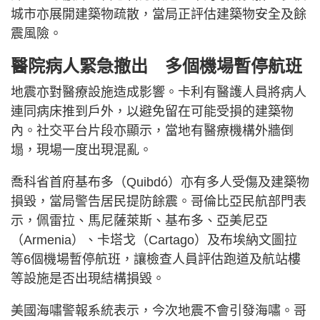
城市亦展開建築物疏散，當局正評估建築物安全及餘
震風險。
醫院病人緊急撤出 多個機場暫停航班
地震亦對醫療設施造成影響。卡利有醫護人員將病人
連同病床推到戶外，以避免留在可能受損的建築物
內。社交平台片段亦顯示，當地有醫療機構外牆倒
塌，現場一度出現混亂。
喬科省首府基布多（Quibdó）亦有多人受傷及建築物
損毀，當局警告居民提防餘震。哥倫比亞民航部門表
示，佩雷拉、馬尼薩萊斯、基布多、亞美尼亞
（Armenia）、卡塔戈（Cartago）及布埃納文圖拉
等6個機場暫停航班，讓檢查人員評估跑道及航站樓
等設施是否出現結構損毀。
美國海嘯警報系統表示，今次地震不會引發海嘯。哥