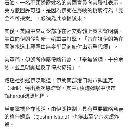
石油。一名不願透露姓名的美國官員向美聯社表示，
美方撤回許可證，是因為伊朗在海峽的挑釁行為「完
全不可接受」，必須為此承擔後果。
其後，美國中央司令部亦在社交媒體上發表聲明稱，
美軍向伊朗發動新一輪軍事打擊，「旨在讓伊朗為在
國際水道上襲擊由無辜平民商船付出沉重代價」。
美軍稱，伊朗所作屬侵略行為，「毫無道理、十分危
險，並且明顯違反了停火協議」。
路透社引述伊媒報道，伊朗南部港口城市錫里克
（Sirik）傳出數次爆炸聲，其中6枚炮彈擊中該市
Taheroui碼頭地區。
半島電視台亦報道，由伊朗控制、具有重要戰略意義
的格什姆島（Qeshm Island）也傳出至少六次爆炸
聲。