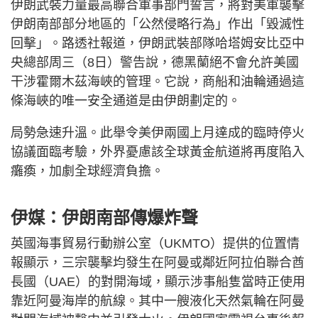
伊朗武裝力量最高聯合軍事部門誓言，將對美軍襲擊
伊朗南部部分地區的「公然侵略行為」作出「毀滅性
回擊」。路透社報道，伊朗武裝部隊哈塔姆安比亞中
央總部周三（8日）警告說，德黑蘭絕不會允許美國
干涉霍爾木茲海峽的管理。它說，商船和油輪通過這
條海峽的唯一安全通道是由伊朗劃定的。
局勢急速升溫。此舉令美伊兩國上月達成的臨時停火
協議面臨考驗，外界憂慮該全球黃金航道將再度陷入
癱瘓，加劇全球經濟負擔。
伊媒：伊朗南部傳爆炸聲
英國海事貿易行動辦公室（UKMTO）提供的位置情
報顯示，三宗襲擊均發生在阿曼或鄰近阿拉伯聯合酋
長國（UAE）的對開海域，顯示涉事船隻當時正使用
靠近阿曼海岸的航線。其中一艘液化天然氣輪在阿曼