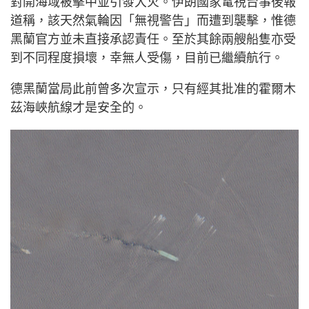
對開海域被擊中並引發大火。伊朗國家電視台事後報
道稱，該天然氣輪因「無視警告」而遭到襲擊，惟德
黑蘭官方並未直接承認責任。至於其餘兩艘船隻亦受
到不同程度損壞，幸無人受傷，目前已繼續航行。
德黑蘭當局此前曾多次宣示，只有經其批准的霍爾木
茲海峽航線才是安全的。