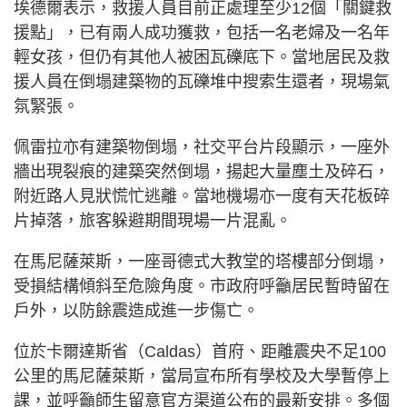
埃德爾表示，救援人員目前正處理至少12個「關鍵救
援點」，已有兩人成功獲救，包括一名老婦及一名年
輕女孩，但仍有其他人被困瓦礫底下。當地居民及救
援人員在倒塌建築物的瓦礫堆中搜索生還者，現場氣
氛緊張。
佩雷拉亦有建築物倒塌，社交平台片段顯示，一座外
牆出現裂痕的建築突然倒塌，揚起大量塵土及碎石，
附近路人見狀慌忙逃離。當地機場亦一度有天花板碎
片掉落，旅客躲避期間現場一片混亂。
在馬尼薩萊斯，一座哥德式大教堂的塔樓部分倒塌，
受損結構傾斜至危險角度。市政府呼籲居民暫時留在
戶外，以防餘震造成進一步傷亡。
位於卡爾達斯省（Caldas）首府、距離震央不足100
公里的馬尼薩萊斯，當局宣布所有學校及大學暫停上
課，並呼籲師生留意官方渠道公布的最新安排。多個