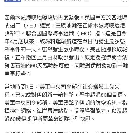
霍爾木茲海峽地緣政局再度緊張。英國軍方於當地時
間週二（7日）證實，三艘油輪在霍爾木茲海峽遭炮
彈擊中。聯合國國際海事組織（IMO）指，這是自今
年4月底以來，該燃料運輸航道在單日內發生最多襲
擊事件的一天。襲擊發生數小時後，美國隨即採取報
復，宣布撤回上月由財政部發出、原定授權伊朗合法
銷售石油的60天臨時許可證，同時對伊朗發動新一輪
軍事打擊。
當地時間7日，美軍中央司令部在社交媒體上發文
稱，已完成對伊朗新一輪打擊，擊中超過80個目標。
美軍中央司令部稱，美軍襲擊了伊朗的防空系統、指
揮控制網絡、海岸雷達站點、反艦導彈能力，以及超
過60艘伊朗伊斯蘭革命衛隊小型快艇。