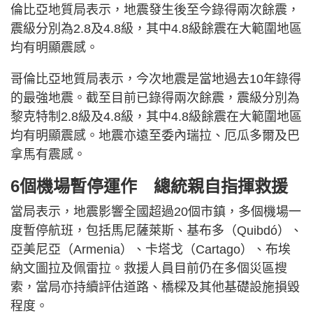
倫比亞地質局表示，地震發生後至今錄得兩次餘震，
震級分別為2.8及4.8級，其中4.8級餘震在大範圍地區
均有明顯震感。
哥倫比亞地質局表示，今次地震是當地過去10年錄得
的最強地震。截至目前已錄得兩次餘震，震級分別為
黎克特制2.8級及4.8級，其中4.8級餘震在大範圍地區
均有明顯震感。地震亦遠至委內瑞拉、厄瓜多爾及巴
拿馬有震感。
6個機場暫停運作 總統親自指揮救援
當局表示，地震影響全國超過20個市鎮，多個機場一
度暫停航班，包括馬尼薩萊斯、基布多（Quibdó）、
亞美尼亞（Armenia）、卡塔戈（Cartago）、布埃
納文圖拉及佩雷拉。救援人員目前仍在多個災區搜
索，當局亦持續評估道路、橋樑及其他基礎設施損毀
程度。