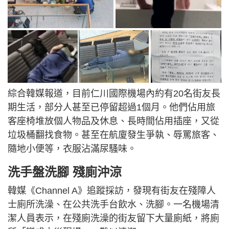
綜合韓媒報道，目前仁川國際機場內約有20名街友長
期生活，部分人甚至已停留超過1個月。他們佔用旅
客座椅堆放個人物品及休息、長時間佔用插座，又從
垃圾桶翻找食物。甚至在航廈發生爭執、辱罵旅客、
隨地小便等，衣服沾滿尿騷味。
洗手盤洗腳 殘廁沖涼
韓媒《Channel A》追蹤採訪，發現有街友在殘障人
士廁所洗澡、在公共洗手台飲水、洗腳。一名機場清
潔人員表示，在殘廁洗澡的街友留下大量廁紙，將廁