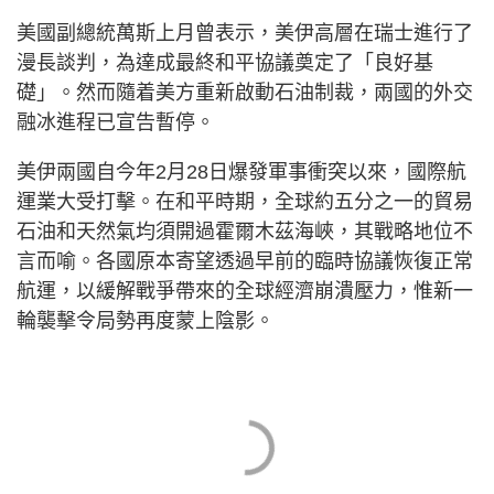
美國副總統萬斯上月曾表示，美伊高層在瑞士進行了
漫長談判，為達成最終和平協議奠定了「良好基
礎」。然而隨着美方重新啟動石油制裁，兩國的外交
融冰進程已宣告暫停。
美伊兩國自今年2月28日爆發軍事衝突以來，國際航
運業大受打擊。在和平時期，全球約五分之一的貿易
石油和天然氣均須開過霍爾木茲海峽，其戰略地位不
言而喻。各國原本寄望透過早前的臨時協議恢復正常
航運，以緩解戰爭帶來的全球經濟崩潰壓力，惟新一
輪襲擊令局勢再度蒙上陰影。