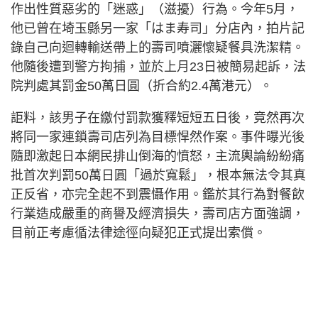
作出性質惡劣的「迷惑」（滋擾）行為。今年5月，
他已曾在埼玉縣另一家「はま寿司」分店內，拍片記
錄自己向迴轉輸送帶上的壽司噴灑懷疑餐具洗潔精。
他隨後遭到警方拘捕，並於上月23日被簡易起訴，法
院判處其罰金50萬日圓（折合約2.4萬港元）。
詎料，該男子在繳付罰款獲釋短短五日後，竟然再次
將同一家連鎖壽司店列為目標悍然作案。事件曝光後
隨即激起日本網民排山倒海的憤怒，主流輿論紛紛痛
批首次判罰50萬日圓「過於寬鬆」，根本無法令其真
正反省，亦完全起不到震懾作用。鑑於其行為對餐飲
行業造成嚴重的商譽及經濟損失，壽司店方面強調，
目前正考慮循法律途徑向疑犯正式提出索償。