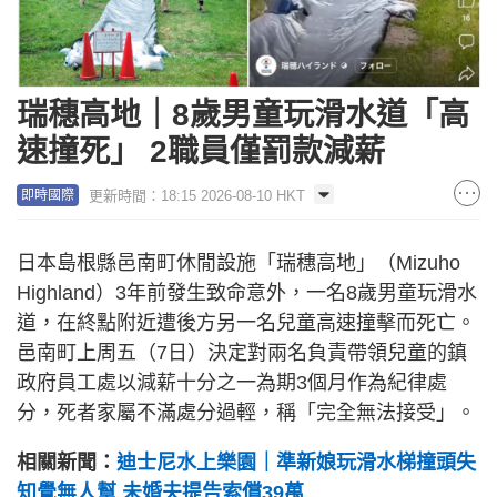
瑞穗高地｜8歲男童玩滑水道「高
速撞死」 2職員僅罰款減薪
更新時間：18:15 2026-08-10 HKT
即時國際
日本島根縣邑南町休閒設施「瑞穗高地」（Mizuho
Highland）3年前發生致命意外，一名8歲男童玩滑水
道，在終點附近遭後方另一名兒童高速撞擊而死亡。
邑南町上周五（7日）決定對兩名負責帶領兒童的鎮
政府員工處以減薪十分之一為期3個月作為紀律處
分，死者家屬不滿處分過輕，稱「完全無法接受」。
相關新聞：
迪士尼水上樂園｜準新娘玩滑水梯撞頭失
知覺無人幫 未婚夫提告索償39萬