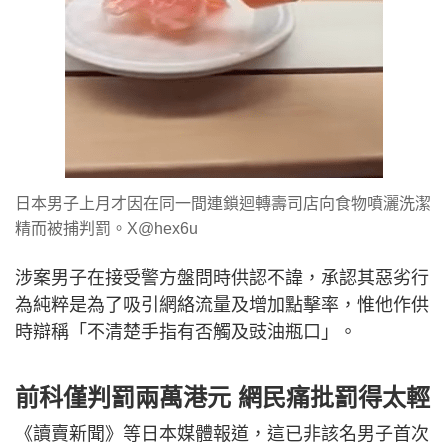
日本男子上月才因在同一間連鎖迴轉壽司店向食物噴灑洗潔
精而被捕判罰。X@hex6u
涉案男子在接受警方盤問時供認不諱，承認其惡劣行
為純粹是為了吸引網絡流量及增加點擊率，惟他作供
時辯稱「不清楚手指有否觸及豉油瓶口」。
前科僅判罰兩萬港元 網民痛批罰得太輕
《讀賣新聞》等日本媒體報道，這已非該名男子首次