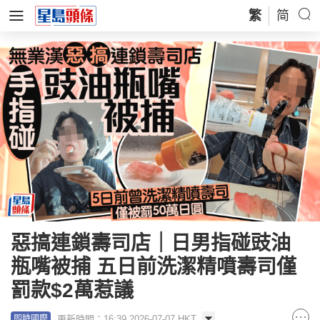
繁
简
惡搞連鎖壽司店｜日男指碰豉油
瓶嘴被捕 五日前洗潔精噴壽司僅
罰款$2萬惹議
更新時間：16:39 2026-07-07 HKT
即時國際