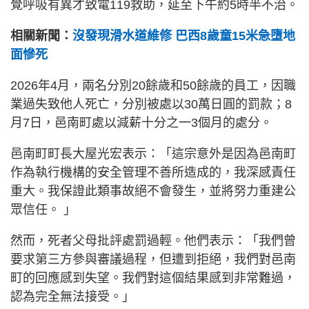
覺呼吸有異才致電119救助，延至下午約5時半不治。
相關新聞：
沒發現滑水道維修 巴西8歲童15米急墮地
面慘死
2026年4月，兩名分別20餘歲和50餘歲的員工，因職
業過失致他人死亡，分別被處以30萬日圓的罰款；8
月7日，邑南町處以減薪十分之一3個月的處分。
邑南町町長大屋光宏表示：「這宗意外是因為邑南町
作為執行機構的安全管理不善所造成的，我深感責任
重大。我保證此類事故絕不會發生，並將努力重建公
眾信任。 」
然而，死者父母批評處罰過輕。他們表示：「我們曾
要求第三方參與審議過程，但遭到拒絕，我們對邑南
町的回應感到失望。我們對這個結果感到非常難過，
認為完全無法接受。」