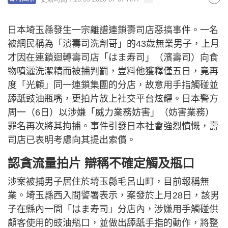
日本埼玉縣發生一宗離譜連鎖壽司店惡搞事件。一名
被網民稱為「濱壽司洗劑哥」的43歲無業男子，上月
才因在連鎖迴轉壽司店「はま寿司」（濱壽司）向食
物噴灑洗潔精而被捕判罰，豈料他獲釋僅五日，竟再
度「光顧」同一連鎖集團的分店，故意用手指觸碰並
舔舐豉油瓶嘴，更拍片放上社交平台炫耀。日本警方
周一（6日）以涉嫌「威力業務妨害」（妨害業務）
罪名再次將其拘捕。事件引發日本社會強烈憤慨，壽
司店已表明考慮向其提出索償。
認貪流量拍片 辯稱不確定觸及瓶口
涉案被捕男子居住於埼玉縣毛呂山町，目前報稱無
業。埼玉縣西入間警署表示，案發於上月28日，該男
子在縣內一間「はま寿司」分店內，涉嫌用手觸碰供
顧客使用的豉油瓶口，並做出舔舐手指的動作，將整