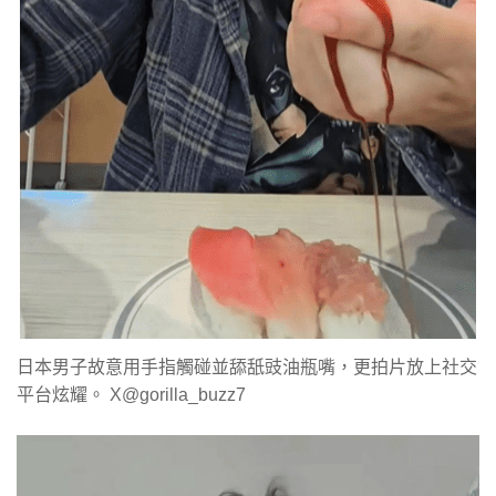
日本男子故意用手指觸碰並舔舐豉油瓶嘴，更拍片放上社交
平台炫耀。 X@gorilla_buzz7