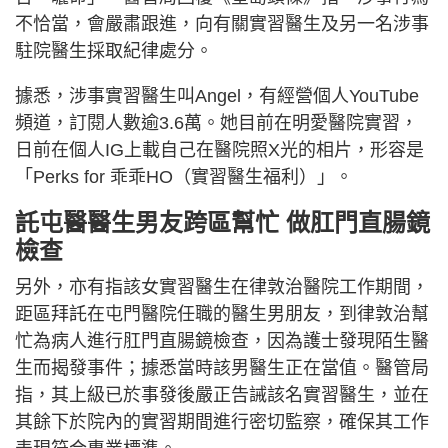
不恰當，會嚴肅跟進，向有關實習醫生及另一名涉事
駐院醫生採取紀律處分。
據悉，涉事實習醫生叫Angel，有經營個人YouTube
頻道，訂閱人數逾3.6萬。她目前在明愛醫院實習，
日前在個人IG上載自己在醫院照X光的相片，形容是
「Perks for 乖乖HO（實習醫生福利）」。
託屯醫醫生男友跨區幫忙 做肛門直腸鏡
檢查
另外，亦有指該女實習醫生在律敦治醫院工作期間，
距區拜託在屯門醫院任職的醫生男朋友，到律敦治幫
忙為病人進行肛門直腸鏡檢查，因為護士發現陌生醫
生而揭發事件；據悉當時該男醫生正在當值。醫管局
指，其上級已於事發後嚴正告誡該名實習醫生，並在
其餘下於院內的實習期間進行密切監察，確保其工作