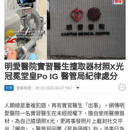
明愛醫院實習醫生擅取器材照X光
冠冕堂皇Po IG 醫管局紀律處分
更新時間：20:33 2026-06-07 HKT
社會
人類總是重複犯錯，再有實習醫生「出事」。網傳明
愛醫院一名實習醫生在未經授權下，擅自使用醫療器
材，為自己膝頭照X光，更將事發照片上載到社交平
台「曬命」。醫管局回覆《星島頭條》指，涉事行為