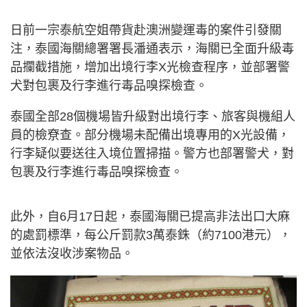
日前一宗泰航空姐帶貨赴澳洲變運毒的案件引發關
注，
泰國海關總署署長潘通表示，海關已全面升級毒
品攔截措施，增加出境行李X光檢查程序，並部署警
犬對包裹及行李進行毒品嗅探檢查。
泰國全部28個機場皆升級對出境行李、旅客與機組人
員的檢尞查。部分機場未配備出境專用的X光設備，
行李疑似要送往入境位置掃描。
警方也部署警犬，對
包裹及行李進行毒品嗅探檢查。
此外，自6月17日起，泰國海關已提高非法出口大麻
的處罰標準，每公斤罰款3萬泰銖（約7100港元），
並依法沒收涉案物品。