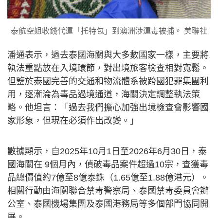
泰航空姐收錢代運「托特包」到澳洲涉運毒被捕。 美聯社
潘通表示，過去泰國海關與大多數國家一樣，主要將
執法重點放在入境環節，對出境旅客檢查相對寬鬆。
但鑒於泰國完善的交通和物流體系被跨國犯罪集團利
用，逐漸淪為毒品過境通道，海關決定調整執法策
略。他坦言：「過去我們擔心加強出境檢查會影響國
家形象，但現在必須作出改變。」
數據顯示，自2025年10月1日至2026年6月30日，泰
國海關在 9個月內，偵破毒品案件超過10宗，查獲毒
品總價值約7億至8億泰銖（1.65億至1.88億港元）。
相關行動由海關聯合禁毒警察局、泰國禁毒委員會辦
公室、泰國機場集團及泰國港務局等多個部門協同開
展。