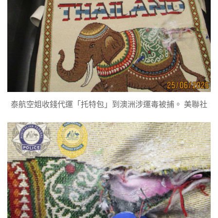
泰航空姐收錢代運「托特包」到澳洲涉運毒被捕。 美聯社