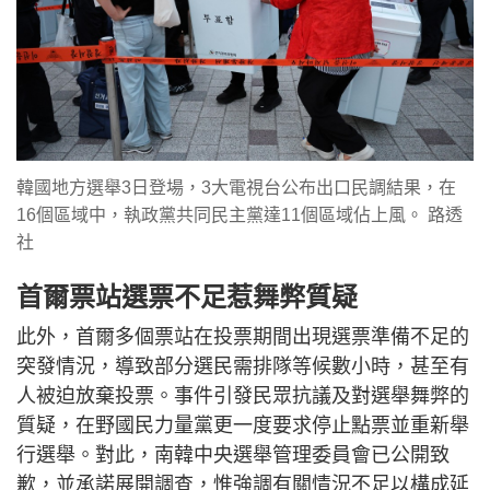
韓國地方選舉3日登場，3大電視台公布出口民調結果，在
16個區域中，執政黨共同民主黨達11個區域佔上風。 路透
社
首爾票站選票不足惹舞弊質疑
此外，首爾多個票站在投票期間出現選票準備不足的
突發情況，導致部分選民需排隊等候數小時，甚至有
人被迫放棄投票。事件引發民眾抗議及對選舉舞弊的
質疑，在野國民力量黨更一度要求停止點票並重新舉
行選舉。對此，南韓中央選舉管理委員會已公開致
歉，並承諾展開調查，惟強調有關情況不足以構成延