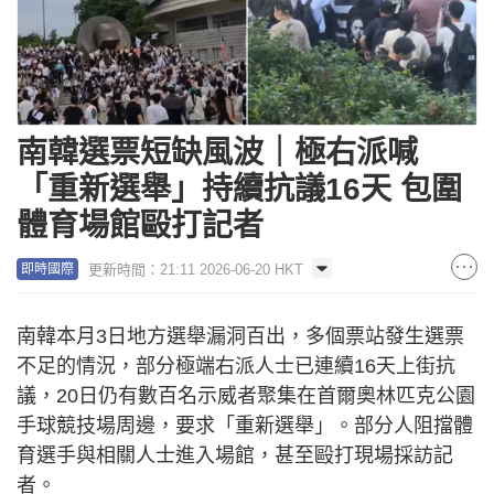
南韓選票短缺風波｜極右派喊
「重新選舉」持續抗議16天 包圍
體育場館毆打記者
更新時間：21:11 2026-06-20 HKT
即時國際
南韓本月3日地方選舉漏洞百出，多個票站發生選票
不足的情況，部分極端右派人士已連續16天上街抗
議，20日仍有數百名示威者聚集在首爾奧林匹克公園
手球競技場周邊，要求「重新選舉」。部分人阻擋體
育選手與相關人士進入場館，甚至毆打現場採訪記
者。