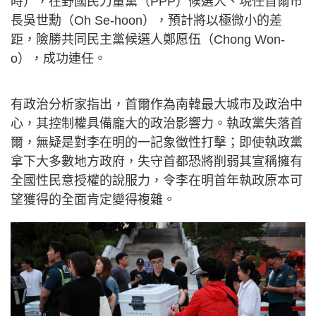
時），在野國民力量黨（PPP）候選人、現任首爾市
長吳世勳（Oh Se-hoon），預計將以極微小的差
距，險勝共同民主黨候選人鄭愿伍（Chong Won-
o），成功連任。
有政治分析家指出，首爾作為南韓最大城市及政治中
心，其控制權具備龐大的政治影響力。執政黨失落首
爾，無疑是對李在明的一記象徵性打擊；即使執政黨
拿下大多數地方政府，失守首都恐將削弱其宣稱擁有
全國性民意授權的說服力，令李在明首年執政原本可
望獲得的全面肯定變得複雜。