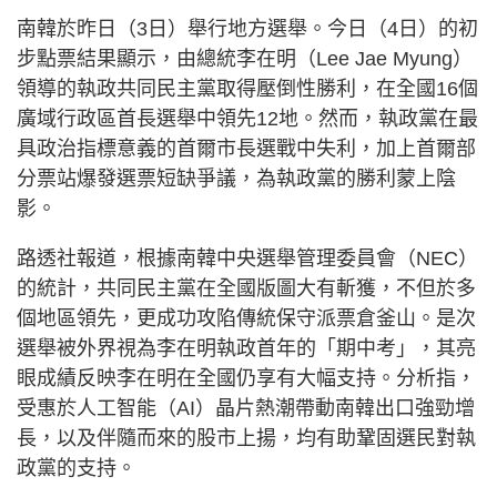
南韓於昨日（3日）舉行地方選舉。今日（4日）的初
步點票結果顯示，由總統李在明（Lee Jae Myung）
領導的執政共同民主黨取得壓倒性勝利，在全國16個
廣域行政區首長選舉中領先12地。然而，執政黨在最
具政治指標意義的首爾市長選戰中失利，加上首爾部
分票站爆發選票短缺爭議，為執政黨的勝利蒙上陰
影。
路透社報道，根據南韓中央選舉管理委員會（NEC）
的統計，共同民主黨在全國版圖大有斬獲，不但於多
個地區領先，更成功攻陷傳統保守派票倉釜山。是次
選舉被外界視為李在明執政首年的「期中考」，其亮
眼成績反映李在明在全國仍享有大幅支持。分析指，
受惠於人工智能（AI）晶片熱潮帶動南韓出口強勁增
長，以及伴隨而來的股市上揚，均有助鞏固選民對執
政黨的支持。