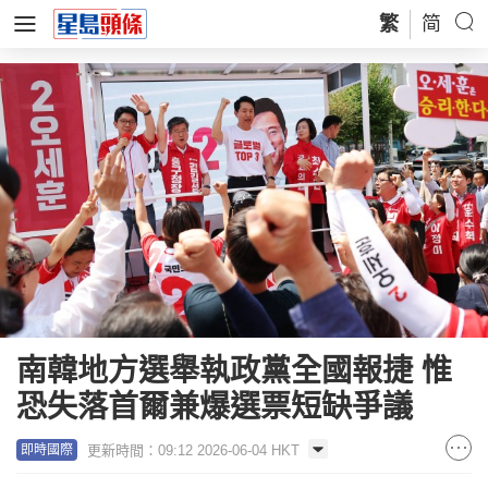
繁
简
南韓地方選舉執政黨全國報捷 惟
恐失落首爾兼爆選票短缺爭議
更新時間：09:12 2026-06-04 HKT
即時國際