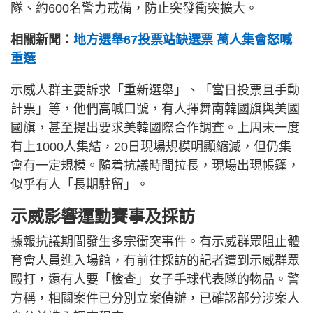
隊、約600名警力戒備，防止突發衝突擴大。
相關新聞：
地方選舉67投票站缺選票 萬人集會怒喊
重選
示威人群主要訴求「重新選舉」、「當日投票且手動
計票」等，他們高喊口號，有人揮舞南韓國旗與美國
國旗，甚至提出要求美韓國際合作調查。上周末一度
有上1000人集結，20日現場規模明顯縮減，但仍集
會有一定規模。隨着抗議時間拉長，現場出現帳篷，
似乎有人「長期駐留」。
示威影響運動賽事及採訪
據報抗議期間發生多宗衝突事件。有示威群眾阻止體
育會人員進入場館，有前往採訪的記者遭到示威群眾
毆打，還有人要「檢查」女子手球代表隊的物品。警
方稱，相關案件已分別立案偵辦，已確認部分涉案人