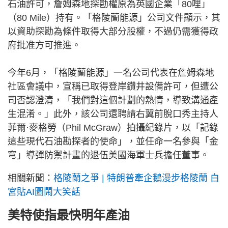
石油許可，詹姆森地探勘權原為英國企業「80哩」
（80 Mile）持有。「格陵蘭能源」公司文件顯示，其
以資助探勘為條件取得大部分股權，不過仍需獲得政
府批准方可推進。
今年6月，「格陵蘭能源」一名公司代表在詹姆森地
社區會議中，宣稱已取得登岸鑽井設備許可，但遭公
司否認澄清，「我們對這個計劃的熱情，導致溝通產
生混淆。」此外，該公司還聘請右翼前脫口秀主持人
菲爾·麥格勞（Phil McGraw）拍攝紀錄片，以「記錄
這些現代石油勘探者的使命」，並任命一名參與「金
穹」導彈防禦計畫的退伍美國海軍士兵擔任董事。
相關新聞：
格陵蘭之爭 | 特朗普牽企鵝漫步格陵蘭 白
宮貼AI圖鬧大笑話
美特使指最快明年產油