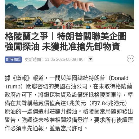
格陵蘭之爭︱特朗普關聯美企圖
強闖探油 未獲批准搶先卸物資
更新時間：11:35 2026-08-09 HKT
即時國際
據《衛報》報道，一間與美國總統特朗普（Donald
Trump）關聯密切的美國石油公司，在未取得格陵蘭
政府許可下，將鑽探物資及設備運抵格陵蘭東岸，準
備在其聲稱蘊藏價值高達1兆美元（約7.84兆港元）
原油的一處偏遠村莊鑿井鑽油。格陵蘭當局隨即發出
警告，強調從未核准相關設備登岸，要求所有後續運
作必須事先通報，並獲當局許可。