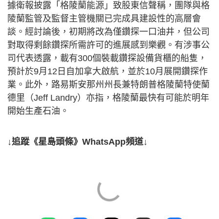
據衛報披露「格陵蘭能源」致股東信聲稱，團隊與格
陵蘭監管及監督主管機關已完成具建設性的高層會
談。經討論後，初期將改為僅鑽探一口油井，但公司
對取得剩餘鑽探所需許可的進展感到樂觀。有涉事公
司代表透露，載有300個裝載鑽探設備貨櫃的船隻，
預計於9月12日自加拿大啟航，並於10月展開鑽探作
業。此外，路易斯安那州州長兼特朗普格陵蘭特使蘭
德里（Jeff Landry）亦指，格陵蘭最快有可能於明年
開始生產石油。
↓追蹤《星島頭條》WhatsApp頻道↓