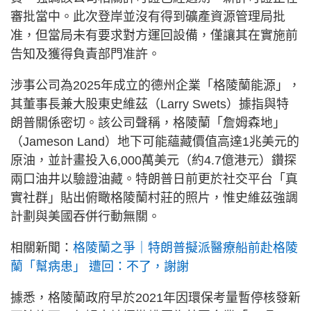
審批當中。此次登岸並沒有得到礦產資源管理局批
准，但當局未有要求對方運回設備，僅讓其在實施前
告知及獲得負責部門准許。
涉事公司為2025年成立的德州企業「格陵蘭能源」，
其董事長兼大股東史維茲（Larry Swets）據指與特
朗普關係密切。該公司聲稱，格陵蘭「詹姆森地」
（Jameson Land）地下可能蘊藏價值高達1兆美元的
原油，並計畫投入6,000萬美元（約4.7億港元）鑽探
兩口油井以驗證油藏。特朗普日前更於社交平台「真
實社群」貼出俯瞰格陵蘭村莊的照片，惟史維茲強調
計劃與美國吞併行動無關。
相關新聞：
格陵蘭之爭｜特朗普擬派醫療船前赴格陵
蘭「幫病患」 遭回：不了，謝謝
據悉，格陵蘭政府早於2021年因環保考量暫停核發新