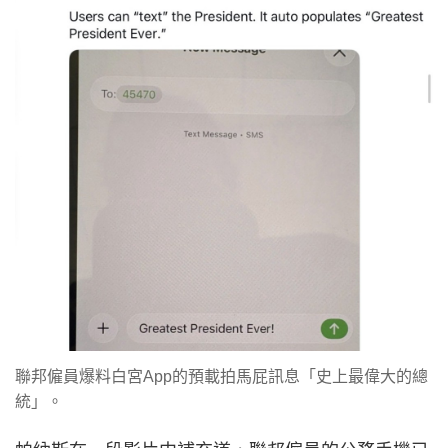
聯邦僱員爆料白宮App的預載拍馬屁訊息「史上最偉大的總
統」。