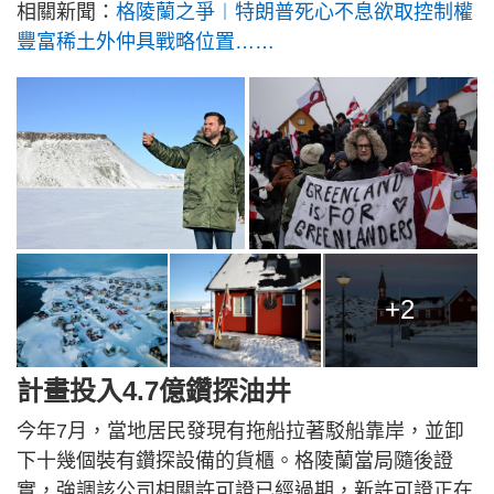
相關新聞：
格陵蘭之爭︱特朗普死心不息欲取控制權
豐富稀土外仲具戰略位置……
+2
計畫投入4.7億鑽探油井
今年7月，當地居民發現有拖船拉著駁船靠岸，並卸
下十幾個裝有鑽探設備的貨櫃。格陵蘭當局隨後證
實，強調該公司相關許可證已經過期，新許可證正在