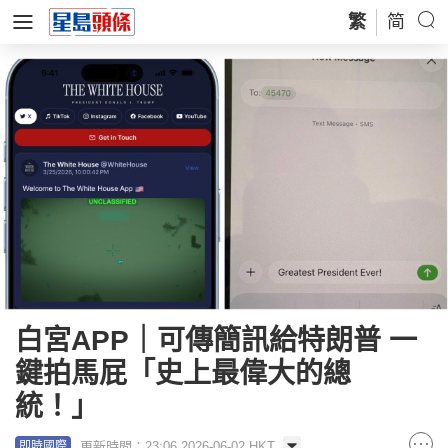
繁
简
白宮APP｜可傳簡訊給特朗普 一
鍵拍馬屁「史上最偉大的總
統！」
更新時間：23:06 2026-06-02 HKT
即時國際