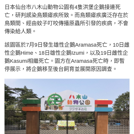
日本仙台市八木山動物公園有4隻洪堡企鵝接連死
亡，研判感染鳥類瘧疾所致。而鳥類瘧疾廣泛存在於
鳥類間、經由蚊子叮咬傳播原蟲所引發的疾病，不會
傳染給人類。
該園區於7月9日發生雄性企鵝Aramasa死亡，10日雌
性企鵝Hime、18日雄性企鵝Izumi，以及19日雌性企
鵝Kasumi相繼死亡。園方在Aramasa死亡時，即暫
停展示，將企鵝移至後台飼育並展開原因調查。