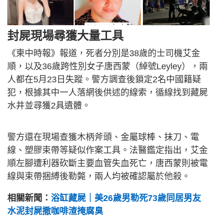
封屍現場尋獲大量工具
《柬中時報》報道，死者分別是38歲的士司機艾金
順，以及36歲跨性別女子唐西蒙（綽號Leyley），兩
人都在5月23日失蹤。警方調查後鎖定2名中國籍疑
犯，根據其中一人落網後供述的線索，循線找到藏屍
水井並尋獲2具遺體。
警方還在現場查獲木柄斧頭、金屬球棒、抹刀、電
線、塑膠束帶等疑似作案工具。法醫鑑定指出，艾金
順左腳遭利器砍斷主要血管失血死亡，唐西蒙則被電
線與束帶捆縛後勒斃，兩人均被確認屬於他殺。
相關新聞：
浴缸藏屍｜美26歲男勒死73歲同居男友
水泥封屍撒咖啡渣掩腐臭