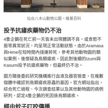
仙台八木山動物公園。維基百科
投予抗瘧疾藥物仍不治
4隻企鵝在死亡前一天皆未出現體調不良，或食慾不
振等異常狀況，均呈現正常活動狀態。由於Aramasa
與Hime在短時間內接連猝死，參考其他動物園的類
似案例，後懷疑為鳥類瘧疾，因此對後續的Izumi與
Kasumi投予抗瘧疾藥物，但最終仍不治。
園方隨後委託研究機構進行血液及器官檢查，在複數
個體中確認到鳥類瘧疾原蟲的基因。官方網站指出，
綜合死亡過程、今次調查結果以及其他動物園的病例
研判，認定4隻企鵝的死因係鳥類瘧疾。
經由蚊子叮咬傳播