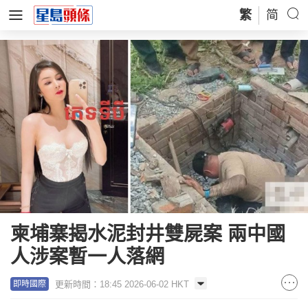
繁
简
柬埔寨揭水泥封井雙屍案 兩中國
人涉案暫一人落網
更新時間：18:45 2026-06-02 HKT
即時國際