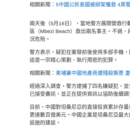
相關新聞：
5中國公民泰國被綁架獲救 4黑
兩天後（5月16日），當地警方展開營救行動，成功
區（Mbezi Beach）救出兩名事主。
況危殆。
警方表示，疑犯在案發前後使用多部手機，
這是一宗精心策劃、執行周密的犯罪。
相關新聞：
柬埔寨中國地產商遭殘殺撕票 妻
經過深入調查，警方逮捕了四名嫌疑犯，並
已接受審訊，並正在提供資訊以協助後續調
目前，中國對坦桑尼亞的直接投資累計存量
更達數百億美元。中國企業是坦桑尼亞最大
設施的建設。