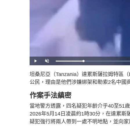
P
U
l
n
a
m
y
u
坦桑尼亞（Tanzania）達累斯薩拉姆特區（Dar 
t
e
公民，理由是他們涉嫌綁架和勒索2名中國
作案手法縝密
當地警方透露，四名疑犯年齡介乎40至51
2026年5月14日凌晨約1時30分，在達
疑犯強行將兩人帶到一處不明地點，並向家屬勒