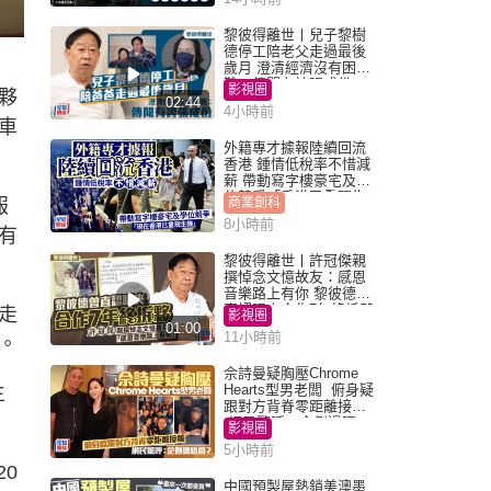
黎彼得離世丨兒子黎樹
德停工陪老父走過最後
歲月 澄清經濟沒有困
難：傳聞有誇張成份
影視圈
夥
02:44
4小時前
車
外籍專才據報陸續回流
香港 鍾情低稅率不惜減
薪 帶動寫字樓豪宅及學
位競爭「香港已重現生
報
商業創科
機」
8小時前
有
黎彼得離世丨許冠傑親
撰悼念文憶故友：感恩
音樂路上有你 黎彼德曾
直認唔夾合作7年終拆夥
走
影視圈
01:00
11小時前
。
佘詩曼疑胸壓Chrome
Hearts型男老闆 俯身疑
主
跟對方背脊零距離接觸
網民驚呼：企側邊唔
影視圈
得？
5小時前
20
中國預製屋熱銷美澳墨