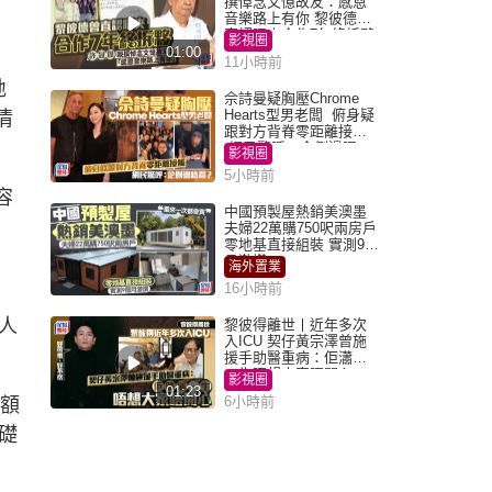
撰悼念文憶故友：感恩
音樂路上有你 黎彼德曾
直認唔夾合作7年終拆夥
影視圈
01:00
11小時前
地
佘詩曼疑胸壓Chrome
Hearts型男老闆 俯身疑
情
跟對方背脊零距離接觸
網民驚呼：企側邊唔
影視圈
得？
5小時前
容
中國預製屋熱銷美澳墨
夫婦22萬購750呎兩房戶
零地基直接組裝 實測9個
月激讚
海外置業
16小時前
人
黎彼得離世丨近年多次
入ICU 契仔黃宗澤曾施
援手助醫重病：佢瀟灑
一生唔想大家唔開心
影視圈
01:23
6小時前
同額
礎