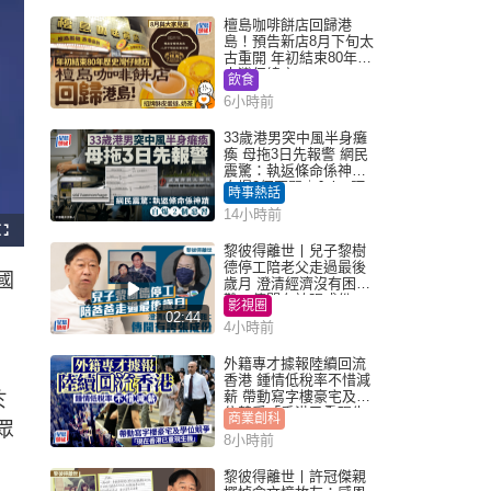
檀島咖啡餅店回歸港
島！預告新店8月下旬太
古重開 年初結束80年歷
史灣仔總店
飲食
6小時前
33歲港男突中風半身癱
瘓 母拖3日先報警 網民
震驚：執返條命係神蹟
自爆2個惡習｜Juicy叮
時事熱話
14小時前
F
u
黎彼得離世丨兒子黎樹
l
德停工陪老父走過最後
l
中國
s
歲月 澄清經濟沒有困
c
難：傳聞有誇張成份
r
影視圈
e
02:44
e
4小時前
n
外籍專才據報陸續回流
香港 鍾情低稅率不惜減
薪 帶動寫字樓豪宅及學
於
位競爭「香港已重現生
商業創科
眾
機」
8小時前
黎彼得離世丨許冠傑親