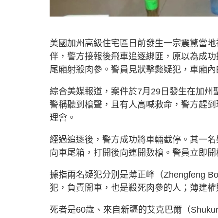
美國加州高級住宅區日前發生一宗震驚當地
伴，警方接報後飛車追逐綁匪，原以為成功
尾廂射殺肉參。警員見狀擊斃疑犯，車廂內
綜合美媒報道，案件於7月29日發生在加州聖伯
警稱聽到槍聲，且有人高喊救命，警方趕到
理會。
經過追逐後，警方成功將車輛截停。其一名
向車尾箱，打開後向連開數槍。警員立即開
據指兩名疑犯分別是薄正峰（Zhengfeng B
犯，負責開車，也是殺死肉參的人；薄建權
死者是60歲、來自新疆的艾克巴爾（Shukur Ai