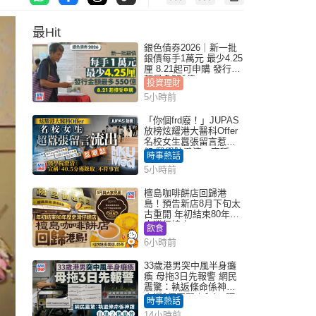
最Hit
銀色債券2026｜新一批
銀債每手1萬元 最少4.25
厘 8.21起可申購 發行金
額最多550億
投資理財
5小時前
「你個frd廢！」JUPAS
放榜炫耀港大醫科Offer
名校女生囂張留言惹眾
怒 醫學院澄清：宣稱
時事熱話
「40.5分獲錄取」不符事
5小時前
實｜Juicy叮
檀島咖啡餅店回歸港
島！預告新店8月下旬太
古重開 年初結束80年歷
史灣仔總店
飲食
6小時前
33歲港男突中風半身癱
瘓 母拖3日先報警 網民
震驚：執返條命係神蹟
自爆2個惡習｜Juicy叮
時事熱話
14小時前