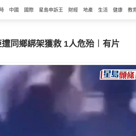
時
中國
國際
星島申訴王
財經
地產
生活
健康
教
遭同鄉綁架獲救 1人危殆︱有片