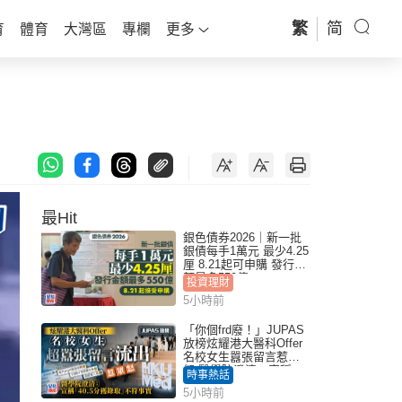
繁
简
育
體育
大灣區
專欄
更多
最Hit
銀色債券2026｜新一批
銀債每手1萬元 最少4.25
厘 8.21起可申購 發行金
額最多550億
投資理財
5小時前
「你個frd廢！」JUPAS
放榜炫耀港大醫科Offer
名校女生囂張留言惹眾
怒 醫學院澄清：宣稱
時事熱話
「40.5分獲錄取」不符事
5小時前
實｜Juicy叮