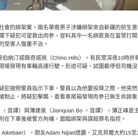
社會的綁架案，兩名華裔男子涉嫌綁架來自新疆的前生意
攔下疑犯可望救出肉參，豈料其中一名綁匪竟在當眾打開
的受害人傷重不治。
納汀諾縣奇諾崗（Chino Hills）。有民眾深夜10時許
現場發現有車輛高速行駛，形迹可疑，試圖截停但司機沒
疑犯按照警員指示下車，警員以為他要投降之際，他突然
槍制止，將疑犯擊斃，查看車尾箱發現肉參已無生命跡象
o ，音譯）與薄建泉（Jianquan Bo ，音譯），薄正峰是
則在下車後被警方拘捕，面臨綁架與謀殺罪名指控。
kebaer）。朋友Adam Nijiati透露，艾克貝爾大約15至