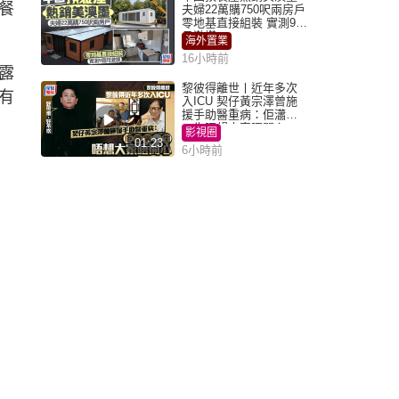
餐
夫婦22萬購750呎兩房戶
零地基直接組裝 實測9個
月激讚
海外置業
16小時前
露
黎彼得離世丨近年多次
有
入ICU 契仔黃宗澤曾施
援手助醫重病：佢瀟灑
一生唔想大家唔開心
影視圈
01:23
6小時前