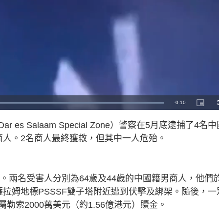
R
-
0:10
L
P
o
i
a
c
e
d
t
es Salaam Special Zone）警察在5月底逮捕了4名
e
u
d
r
m
:
e
商人。2名商人最終獲救，但其中一人危殆。
1
-
0
i
a
0
n
.
-
0
P
i
0
i
%
c
t
n
歲。兩名受害人分別為64歲及44歲的中國籍男商人，他們
u
r
e
累斯薩拉姆地標PSSSF雙子塔附近遭到伏擊及綁架。隨後，一
i
索2000萬美元（約1.56億港元）贖金。
n