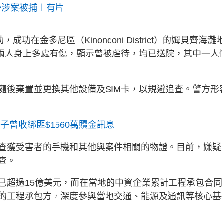
g
警涉案被捕︱有片
T
i
在金多尼區（Kinondoni District）的姆貝齊海灘
m
不過，兩人身上多處有傷，顯示曾被虐待，均已送院，其中一人
e
隨後棄置並更換其他設備及SIM卡，以規避追查。警方形
子曾收綁匪$1560萬贖金訊息
查獲受害者的手機和其他與案件相關的物證。目前，嫌疑
查。
已超過15億美元，而在當地的中資企業累計工程承包合
的工程承包方，深度參與當地交通、能源及通訊等核心基