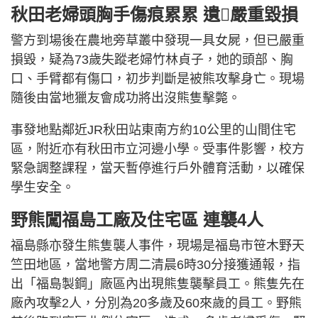
秋田老婦頭胸手傷痕累累 遺𩪼嚴重毀損
警方到場後在農地旁草叢中發現一具女屍，但已嚴重
損毀，疑為73歲失蹤老婦竹林貞子，她的頭部、胸
口、手臂都有傷口，初步判斷是被熊攻擊身亡。現場
隨後由當地獵友會成功將出沒熊隻擊斃。
事發地點鄰近JR秋田站東南方約10公里的山間住宅
區，附近亦有秋田市立河邊小學。受事件影響，校方
緊急調整課程，當天暫停進行戶外體育活動，以確保
學生安全。
野熊闖福島工廠及住宅區 連襲4人
福島縣亦發生熊隻襲人事件，現場是福島市笹木野天
竺田地區，當地警方周二清晨6時30分接獲通報，指
出「福島製鋼」廠區內出現熊隻襲擊員工。熊隻先在
廠內攻擊2人，分別為20多歲及60來歲的員工。野熊