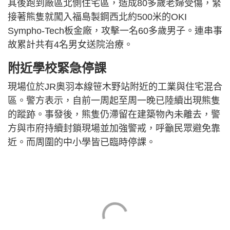
其後跑到廠區北側住宅區，造成80多歲老婦受傷，緊
接著熊隻就闖入福島製鋼西北約500米的OKI
Sympho-Tech板金廠，攻擊一名60多歲男子。連串事
故累計共有4名男女送院治療。
附近學校緊急停課
現場位於JR奧羽本線笹木野站附近的工業與住宅混合
區。警方表示，自前一周起至周一晚已陸續出現熊隻
的蹤跡。事發後，熊隻仍滯留在建築物內未離去，警
方與市府持續封鎖現場並加強警戒，呼籲民眾避免靠
近。而周圍的中小學皆已臨時停課。