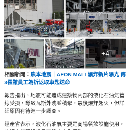
+4
相關新聞：
熊本地震｜AEON MALL爆炸新片曝光 傳
3罹難員工為折返取車匙送命
報告指出，地震可能造成建築物內部的液化石油氣管
線受損，導致瓦斯外洩並積聚，最後爆炸起火，但詳
細原因有待進一步調查。
經產省表示，液化石油氣主要是商場餐飲設施使用，