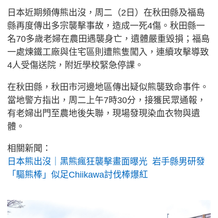
日本近期頻傳熊出沒，周二（2日）在秋田縣及福島
縣再度傳出多宗襲擊事故，造成一死4傷。秋田縣一
名70多歲老婦在農田遇襲身亡，遺體嚴重毀損；福島
一處煉鐵工廠與住宅區則遭熊隻闖入，連續攻擊導致
4人受傷送院，附近學校緊急停課。
在秋田縣，秋田市河邊地區傳出疑似熊襲致命事件。
當地警方指出，周二上午7時30分，接獲民眾通報，
有老婦出門至農地後失聯，現場發現染血衣物與遺
體。
相關新聞：
日本熊出沒｜黑熊瘋狂襲擊畫面曝光 岩手縣男研發
「驅熊棒」似足Chiikawa討伐棒爆紅