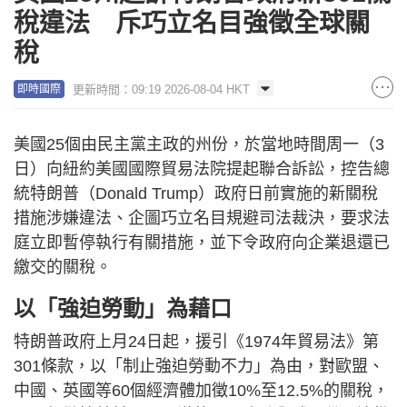
稅違法 斥巧立名目強徵全球關
稅
更新時間：09:19 2026-08-04 HKT
即時國際
美國25個由民主黨主政的州份，於當地時間周一（3
日）向紐約美國國際貿易法院提起聯合訴訟，控告總
統特朗普（Donald Trump）政府日前實施的新關稅
措施涉嫌違法、企圖巧立名目規避司法裁決，要求法
庭立即暫停執行有關措施，並下令政府向企業退還已
繳交的關稅。
以「強迫勞動」為藉口
特朗普政府上月24日起，援引《1974年貿易法》第
301條款，以「制止強迫勞動不力」為由，對歐盟、
中國、英國等60個經濟體加徵10%至12.5%的關稅，