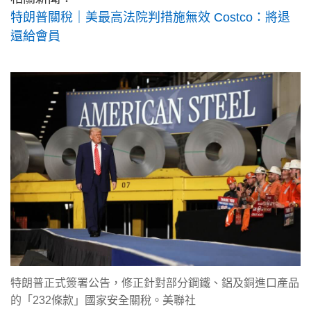
特朗普關稅｜美最高法院判措施無效 Costco：將退
還給會員
特朗普正式簽署公告，修正針對部分鋼鐵、鋁及銅進口產品
的「232條款」國家安全關稅。美聯社