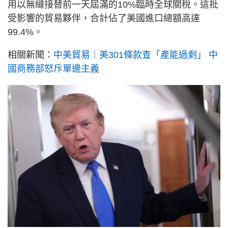
用以無縫接替前一天屆滿的10%臨時全球關稅。這批
受影響的貿易夥伴，合計佔了美國進口總額高達
99.4%。
相關新聞：
中美貿易｜美301條款查「產能過剩」 中
國商務部怒斥單邊主義