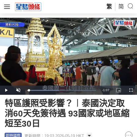
繁
简
Remaining
-
1:07
Loaded
:
Play
Unmute
Picture-
Full
46.05%
in-
Picture
Time
特區護照受影響？︱泰國決定取
消60天免簽待遇 93國家或地區縮
短至30日
更新時間：19:03 2026-05-19 HKT
即時國際