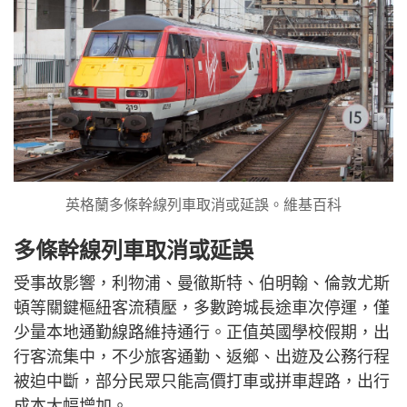
英格蘭多條幹線列車取消或延誤。維基百科
多條幹線列車取消或延誤
受事故影響，利物浦、曼徹斯特、伯明翰、倫敦尤斯
頓等關鍵樞紐客流積壓，多數跨城長途車次停運，僅
少量本地通勤線路維持通行。正值英國學校假期，出
行客流集中，不少旅客通勤、返鄉、出遊及公務行程
被迫中斷，部分民眾只能高價打車或拼車趕路，出行
成本大幅增加。