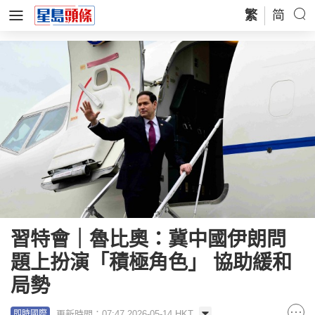
繁
简
習特會｜魯比奧：冀中國伊朗問
題上扮演「積極角色」 協助緩和
局勢
更新時間：07:47 2026-05-14 HKT
即時國際