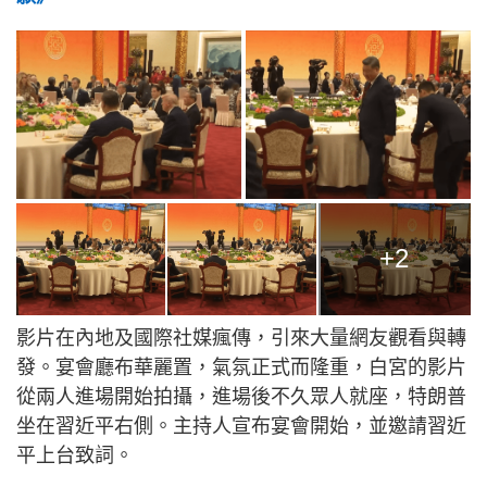
+2
影片在內地及國際社媒瘋傳，引來大量網友觀看與轉
發。宴會廳布華麗置，氣氛正式而隆重，白宮的影片
從兩人進場開始拍攝，進場後不久眾人就座，特朗普
坐在習近平右側。主持人宣布宴會開始，並邀請習近
平上台致詞。