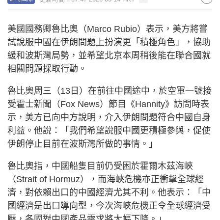
美國國務卿魯比奧（Marco Rubio）表示，美方將嘗
試說服中國在伊朗問題上扮演更「積極角色」，協助
緩和波斯灣局勢，並希望北京本周稍後能在聯合國就
相關問題採取行動。
魯比奧周三（13日）在前往中國途中，於空軍一號接
受霍士新聞（Fox News）節目《Hannity》訪問時表
示，美方已向中方說明，介入伊朗問題符合中國自身
利益。他說：「我們希望說服中國更積極參與，促使
伊朗停止目前在波斯灣所做的事情。」
魯比奧指，中國船隻目前仍受困於霍爾木茲海峽
（Strait of Hormuz），而海峽危機亦正衝擊全球經
濟，對依賴出口的中國經濟尤其不利。他表示：「中
國經濟是出口導向型，今次海峽危機正令全球經濟受
壓，各國對中國產品需求將大幅下降。」