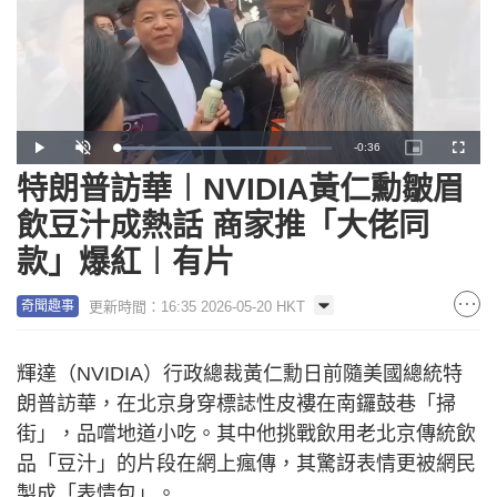
Remaining
-
0:36
Loaded
:
Play
Unmute
Picture-
Fullscr
88.34%
in-
Picture
特朗普訪華︱NVIDIA黃仁勳皺眉
Time
飲豆汁成熱話 商家推「大佬同
款」爆紅︱有片
更新時間：16:35 2026-05-20 HKT
奇聞趣事
輝達（NVIDIA）行政總裁黃仁勳日前隨美國總統特
朗普訪華，在北京身穿標誌性皮褸在南鑼鼓巷「掃
街」，品嚐地道小吃。其中他挑戰飲用老北京傳統飲
品「豆汁」的片段在網上瘋傳，其驚訝表情更被網民
製成「表情包」。