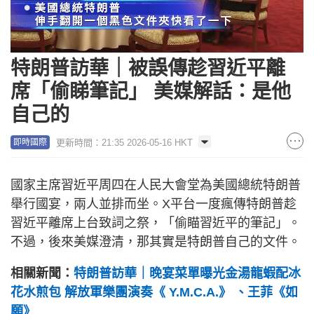
Loaded
:
Unmute
80.10%
特朗普訪華｜被誤傳趁習近平離
席「偷睇筆記」 美媒解話：是他
自己的
更新時間：21:35 2026-05-16 HKT
即時國際
國家主席習近平周四在人民大會堂為美國總統特朗普
舉行國宴，兩人並排而坐。X平台一度瘋傳特朗普趁
習近平離席上台致詞之祭，「偷瞄習近平的筆記」。
不過，後來美媒澄清，那其實是特朗普自己的文件。
相關新聞：
特朗普訪華｜晚宴菜單曝光金湯龍蝦配冰
花水煎包 解放軍樂團演奏《 Y.M.C.A.》 、王菲《如
願》