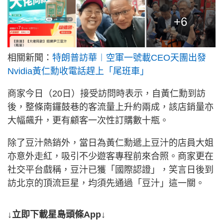
+6
相關新聞：
特朗普訪華︱空軍一號載CEO天團出發
Nvidia黃仁勳收電話趕上「尾班車」
商家今日（20日）接受訪問時表示，自黃仁勳到訪
後，整條南鑼鼓巷的客流量上升約兩成，該店銷量亦
大幅飆升，更有顧客一次性訂購數十瓶。
除了豆汁熱銷外，當日為黃仁勳遞上豆汁的店員大姐
亦意外走紅，吸引不少遊客專程前來合照。商家更在
社交平台戲稱，豆汁已獲「國際認證」，笑言日後到
訪北京的頂流巨星，均須先通過「豆汁」這一關。
↓立即下載星島頭條App↓