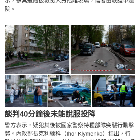
示，多具遺體被救援人員抬離現場，傷者由救護車送
院。
談判40分鐘後未能說服投降
警方表示，疑犯其後被國家警察特種部隊突襲行動擊
斃。內政部長克利緬科（Ihor Klymenko）指出，行