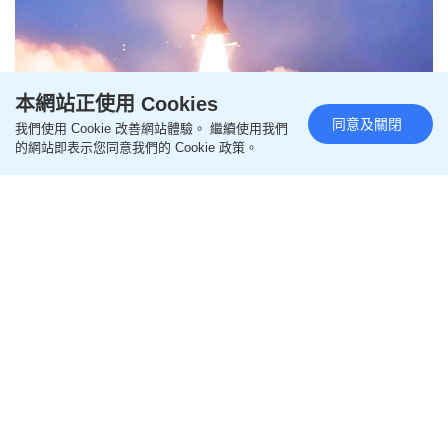
本網站正使用 Cookies
同意及關閉
我們使用 Cookie 改善網站體驗。 繼續使用我們
俄烏局勢｜烏指北韓導彈部隊已
的網站即表示您同意我們的 Cookie 政策。
進駐俄西部 或部署120枚及6發射
器
更新時間：11:42 2026-08-06 HKT
即時國際
烏克蘭軍事情報機構近日指出，北韓導彈部隊已開始
進駐俄羅斯西部，未來可能配備多達120枚彈道導彈
及6套發射系統，用於對烏克蘭發動攻擊。
俄方2年前已使用北韓導彈
相關新聞：
俄「黑寡婦」專嫁弱勢新兵 老公戰死沙