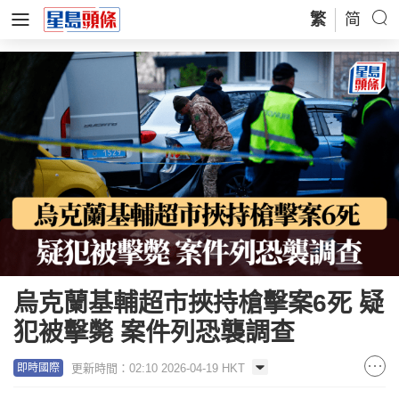
繁
简
烏克蘭基輔超市挾持槍擊案6死 疑
犯被擊斃 案件列恐襲調查
更新時間：02:10 2026-04-19 HKT
即時國際