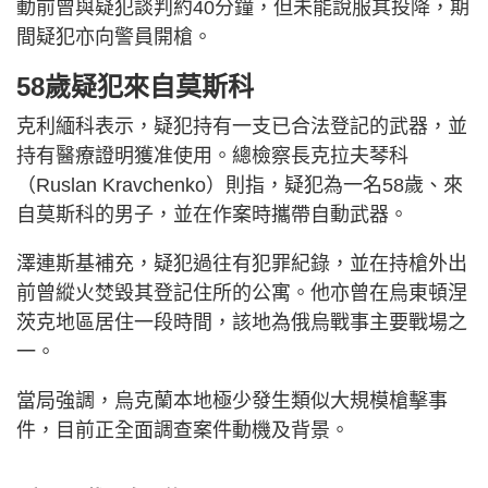
動前曾與疑犯談判約40分鐘，但未能說服其投降，期
間疑犯亦向警員開槍。
58歲疑犯來自莫斯科
克利緬科表示，疑犯持有一支已合法登記的武器，並
持有醫療證明獲准使用。總檢察長克拉夫琴科
（Ruslan Kravchenko）則指，疑犯為一名58歲、來
自莫斯科的男子，並在作案時攜帶自動武器。
澤連斯基補充，疑犯過往有犯罪紀錄，並在持槍外出
前曾縱火焚毀其登記住所的公寓。他亦曾在烏東頓涅
茨克地區居住一段時間，該地為俄烏戰事主要戰場之
一。
當局強調，烏克蘭本地極少發生類似大規模槍擊事
件，目前正全面調查案件動機及背景。