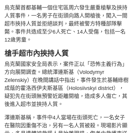
烏克蘭首都基輔一個住宅區周六發生嚴重槍擊及挾持
人質事件，一名男子在街頭向路人開槍後，闖入一間
超市挾持人質並拒絕談判，最終被警方特種部隊擊
斃。事件共造成至少6人死亡、14人受傷，包括一名
12歲男童。
槍手超市內挾持人質
烏克蘭國家安全局表示，案件正以「恐怖主義行為」
方向展開調查。總統澤連斯基（Volodymyr
Zelenskiy）在晚間講話中指出，事件發生於基輔綠樹
成蔭的霍洛西伊夫斯基區（Holosiivskyi district），
疑犯先在街頭無預警近距離開槍，造成多人傷亡，其
後進入超市並挾持人質。
澤連斯基稱，事件中4人當場在街頭死亡，一名女子
在醫院因重傷不治，另有一名人質被殺。現場影片顯