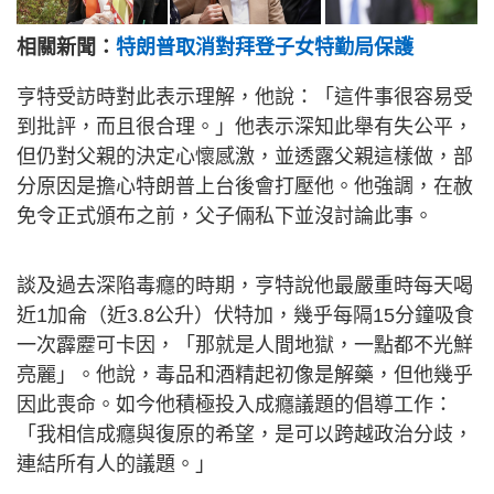
相關新聞：
特朗普取消對拜登子女特勤局保護
亨特受訪時對此表示理解，他說：「這件事很容易受
到批評，而且很合理。」他表示深知此舉有失公平，
但仍對父親的決定心懷感激，並透露父親這樣做，部
分原因是擔心特朗普上台後會打壓他。他強調，在赦
免令正式頒布之前，父子倆私下並沒討論此事。
談及過去深陷毒癮的時期，亨特說他最嚴重時每天喝
近1加侖（近3.8公升）伏特加，幾乎每隔15分鐘吸食
一次霹靂可卡因，「那就是人間地獄，一點都不光鮮
亮麗」。他說，毒品和酒精起初像是解藥，但他幾乎
因此喪命。如今他積極投入成癮議題的倡導工作：
「我相信成癮與復原的希望，是可以跨越政治分歧，
連結所有人的議題。」