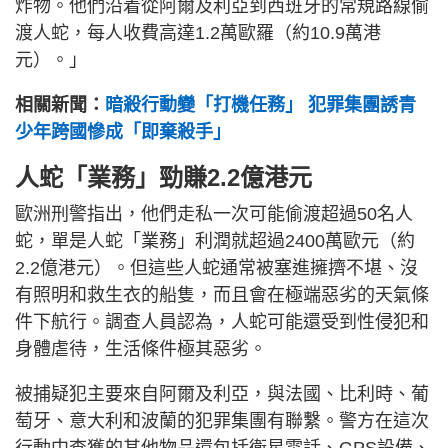
炸物。他們沿着從阿爾及利亞到西班牙的常規路線偷
渡人蛇，每人收費高達1.2萬歐羅（約10.9萬港
元）。」
相關新聞：
暗殺行動變「打機任務」 犯罪集團誘青
少年跨國慘成「即棄殺手」
人蛇「業務」勁賺2.2億港元
歐洲刑警指出，他們走私一次可能偷渡超過50名人
蛇，單是人蛇「業務」利潤就超過2400萬歐元（約
2.2億港元）。但這些人蛇通常被塞進擁擠不堪、沒
有照明和救生衣的船隻，而且會在極端惡劣的天氣條
件下航行。調查人員認為，人蛇可能還受到性侵犯和
身體虐待，生活條件極其惡劣。
被捕疑犯主要來自阿爾及利亞，與法國、比利時、葡
萄牙、意大利和波蘭的犯罪集團有聯繫。警方在這次
行動中查獲的其他物品還包括衛星電話、GPS設備、