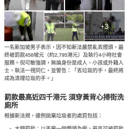
+3
一名新加坡男子表示，因不知新法嚴禁亂丟煙頭，最
終被罰款458坡元（約2,795港元）及執行4小時社會
服務。倪可敏強調，無論身份是成人、小孩或外籍人
士，執法一視同仁，並警告：「丟垃圾的手，最終將
成為清理垃圾的手。」
罰款最高近四千港元
須穿黃背心掃街洗
廁所
根據新法規，違例拋棄垃圾者的處罰包括：
大額罰款：以丟棄一個煙頭為例，最高可被罰款