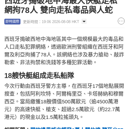
西班牙搗破地中海最大快艇走私
網拘78人 雙向走私毒品與人蛇
更新時間：19:06 2026-08-08 HKT
即時國際
西班牙搗破西地中海地區其中一個規模最大的毒品和
人口走私犯罪網絡，透過歐洲刑警組織在西班牙和阿
爾及利亞拘捕了78人。該網絡也涉及暴力搶劫、敲詐
勒索、非法拘禁和洗錢等多種犯罪活動。
18艘快艇組成走私船隊
今次行動由西班牙警方主導，在西班牙17個地點展開
搜查，包括阿利坎特、阿爾梅里亞、卡塔赫納和穆爾
西亞。當局繳獲18艘價值500萬歐元（逾4500萬港
元）的高速快艇、槍支、超過2.5萬歐元（約22.7萬
港元）的現金以及1.5萬粒搖頭丸。