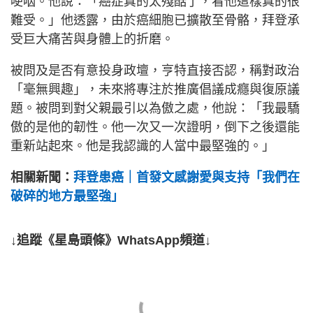
哽咽。他說：「癌症真的太殘酷了，看他這樣真的很
難受。」他透露，由於癌細胞已擴散至骨骼，拜登承
受巨大痛苦與身體上的折磨。
被問及是否有意投身政壇，亨特直接否認，稱對政治
「毫無興趣」，未來將專注於推廣倡議成癮與復原議
題。被問到對父親最引以為傲之處，他說：「我最驕
傲的是他的韌性。他一次又一次證明，倒下之後還能
重新站起來。他是我認識的人當中最堅強的。」
相關新聞：
拜登患癌｜首發文感謝愛與支持「我們在
破碎的地方最堅強」
↓追蹤《星島頭條》WhatsApp頻道↓