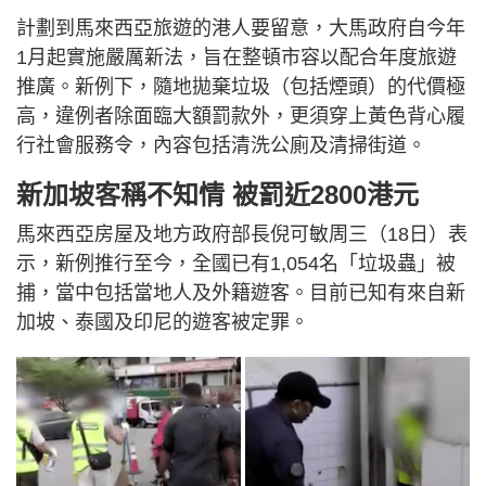
計劃到馬來西亞旅遊的港人要留意，大馬政府自今年
1月起實施嚴厲新法，旨在整頓市容以配合年度旅遊
推廣。新例下，隨地拋棄垃圾（包括煙頭）的代價極
高，違例者除面臨大額罰款外，更須穿上黃色背心履
行社會服務令，內容包括清洗公廁及清掃街道。
新加坡客稱不知情
被罰近
2800
港元
馬來西亞房屋及地方政府部長倪可敏周三（18日）表
示，新例推行至今，全國已有1,054名「垃圾蟲」被
捕，當中包括當地人及外籍遊客。目前已知有來自新
加坡、泰國及印尼的遊客被定罪。