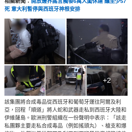
相關新聞：
開放邊界謠言觸發6萬人闖休達 釀至少57
死 意大利暫停與西班牙神根安排
+2
該集團將合成毒品從西班牙和葡萄牙運往阿爾及利
亞，回程「順道」將人蛇和武器走私到西班牙大陸和
伊維薩島。歐洲刑警組織在一份聲明中表示：「該走
私團夥主要走私合成毒品（例如搖頭丸）、槍支和爆