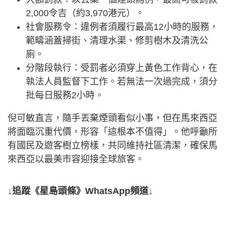
2,000令吉（約3,970港元）。
社會服務令：違例者須履行最高12小時的服務，
範疇涵蓋掃街、清理水渠、修剪樹木及清洗公
廁。
分階段執行：受罰者必須穿上黃色工作背心，在
執法人員監督下工作。若無法一次過完成，須分
批每日服務2小時。
倪可敏直言，隨手丟棄煙頭看似小事，但在馬來西亞
將面臨沉重代價，形容「這根本不值得」。他呼籲所
有國民及遊客樹立榜樣，共同維持社區清潔，確保馬
來西亞以最美市容迎接全球旅客。
↓追蹤《星島頭條》WhatsApp頻道↓