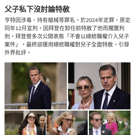
父子私下沒討論特赦
亨特因涉毒、持有槍械等罪名，於2024年定罪，原定
同年12月宣判，因拜登在卸任前特赦了他而擱置判
刑。拜登曾多次公開表態「不會以總統職權介入兒子
案件」，最終卻運用總統職權對兒子全面特赦，引發
外界批評。