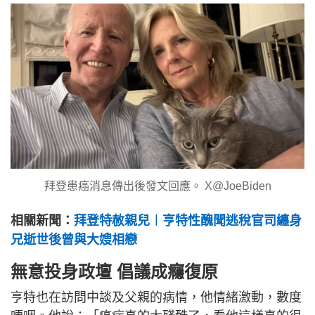
拜登患癌消息傳出後發文回應。 X@JoeBiden
相關新聞：
拜登特赦親兒︱亨特性醜聞逃稅官司纏身
兄逝世後曾與大嫂相戀
無意投身政壇 倡議成癮復原
亨特也在訪問中談及父親的病情，他情緒激動，數度