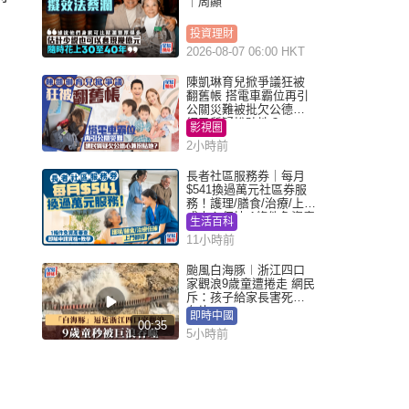
｜周顯
投資理財
2026-08-07 06:00 HKT
陳凱琳育兒掀爭議狂被
翻舊帳 搭電車霸位再引
公關災難被批欠公德心
網民質疑扮貼地？
影視圈
2小時前
長者社區服務券｜每月
$541換過萬元社區券服
務！護理/膳食/治療/上門
或中心任揀 1條件免資產
生活百科
審查（附申請資格及教
11小時前
學）
颱風白海豚︱浙江四口
家觀浪9歲童遭捲走 網民
斥：孩子給家長害死︱
有片
即時中國
00:35
5小時前