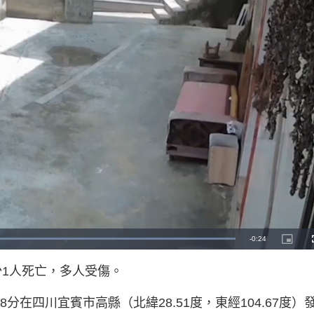
R
-
0:22
L
P
o
i
a
c
e
d
t
少1人死亡，多人受傷。
e
u
d
r
m
:
e
1
-
0
i
分在四川宜賓市高縣（北緯28.51度，東經104.67度）
a
0
n
.
-