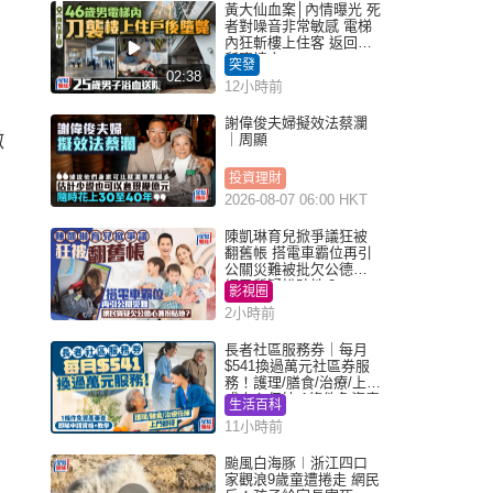
黃大仙血案│內情曝光 死
者對噪音非常敏感 電梯
內狂斬樓上住客 返回住
所墮樓亡
突發
02:38
12小時前
謝偉俊夫婦擬效法蔡瀾
微
｜周顯
投資理財
2026-08-07 06:00 HKT
陳凱琳育兒掀爭議狂被
翻舊帳 搭電車霸位再引
公關災難被批欠公德心
網民質疑扮貼地？
影視圈
2小時前
長者社區服務券｜每月
$541換過萬元社區券服
務！護理/膳食/治療/上門
或中心任揀 1條件免資產
生活百科
審查（附申請資格及教
11小時前
學）
颱風白海豚︱浙江四口
家觀浪9歲童遭捲走 網民