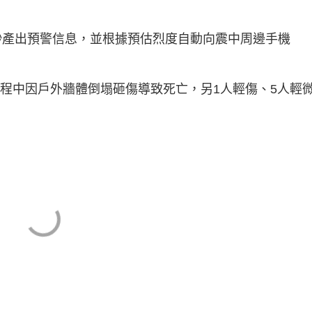
0
P
i
0
i
%
c
t
n
u
7秒產出預警信息，並根據預估烈度自動向震中周邊手機
r
e
i
n
過程中因戶外牆體倒塌砸傷導致死亡，另1人輕傷、5人輕
g
T
i
m
e