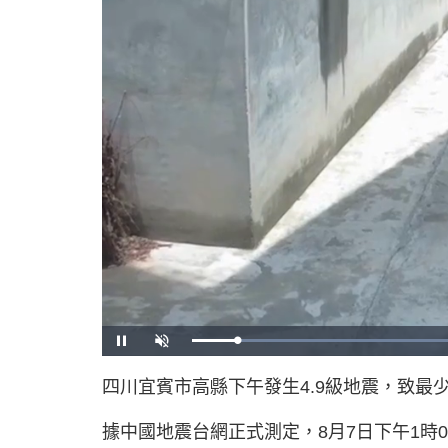
P
U
a
n
u
m
s
u
四川宜賓市高縣下午發生4.9級地震，致最
e
t
e
據中國地震台網正式測定，8月7日下午1時08