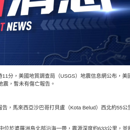
時11分，美國地質調查局（USGS）地震信息網公布，美
3級地震，暫未有傷亡報告。
，馬來西亞沙巴哥打貝盧（Kota Belud）西北約55公
中位於婆羅洲島北部沿海一帶，震源深度約633公里，並