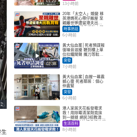
01:20
13小時前
20年「太空人」婚變 移
英港媽死心帶仔搬屋 至
親離世慘遭留港夫出軌
背叛 苦嘆終看透對方留
時事熱話
港「真相」｜Juicy叮
6小時前
黃大仙血案│死者預謀報
復噪音滋擾 聽到樓上單
位拉鐵閘聲 攜刀等𨋢伏
擊傷者
突發
02:38
7小時前
黃大仙血案│血腥一幕震
撼心靈 死者鄰居：個心
仲震緊
突發
6小時前
F
港人家居天花板發霉求
u
l
救！用除霉清潔劑竟抹
l
到一撻撻 網民3招教清潔
s
c
+保養 本地油漆品牌曾提
生活百科
r
醒勿用1物防變色
e
8小時前
e
發生
n