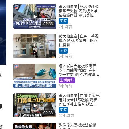
黃大仙血案│死者預謀報
復噪音滋擾 聽到樓上單
位拉鐵閘聲 攜刀等𨋢伏
擊傷者
突發
02:38
7小時前
黃大仙血案│血腥一幕震
撼心靈 死者鄰居：個心
仲震緊
突發
6小時前
港人家居天花板發霉求
救！用除霉清潔劑竟抹
到一撻撻 網民3招教清潔
國
+保養 本地油漆品牌曾提
生活百科
醒勿用1物防變色
8小時前
黃大仙血案│內情曝光 死
者對噪音非常敏感 電梯
內狂斬樓上住客 返回住
里
所墮樓亡
突發
02:38
12小時前
謝偉俊夫婦擬效法蔡瀾
將