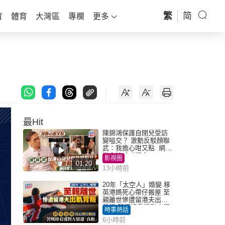
繁
简
育
體育
大灣區
專欄
更多
最Hit
陳錦鴻保護自閉兒受訪
變嗌交？ 激動反駁顏聯
武：我擔心咁又點 網民
批主持咄咄逼人
影視圈
01:20
13小時前
20年「太空人」婚變 移
英港媽死心帶仔搬屋 至
親離世慘遭留港夫出軌
背叛 苦嘆終看透對方留
時事熱話
港「真相」｜Juicy叮
6小時前