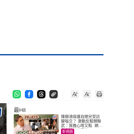
最Hit
陳錦鴻保護自閉兒受訪
變嗌交？ 激動反駁顏聯
武：我擔心咁又點 網民
批主持咄咄逼人
影視圈