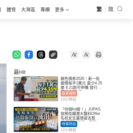
繁
简
育
體育
大灣區
專欄
更多
最Hit
銀色債券2026｜新一批
銀債每手1萬元 最少4.25
厘 8.21起可申購 發行金
額最多550億
投資理財
13小時前
「你個frd廢！」JUPAS
放榜炫耀港大醫科Offer
名校女生囂張留言惹眾
怒 醫學院澄清：宣稱
時事熱話
「40.5分獲錄取」不符事
12小時前
實｜Juicy叮