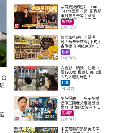
佘詩曼疑胸壓Chrome
Hearts型男老闆 俯身疑
跟對方背脊零距離接觸
網民驚呼：企側邊唔
影視圈
得？
13小時前
檀島咖啡餅店回歸港
島！預告新店8月下旬太
古重開 年初結束80年歷
史灣仔總店
飲食
14小時前
六合彩︱頭獎一注獨中
得1900萬 攪珠結果出爐
即刻入嚟對冧巴！
，台
社會
違
9小時前
黎彼得離世丨兒子黎樹
德停工陪老父走過最後
歲月 澄清經濟沒有困
難：傳聞有誇張成份
影視圈
續
02:44
12小時前
，
中國預製屋熱銷美澳墨