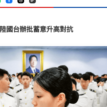
大陸國台辦批蓄意升高對抗