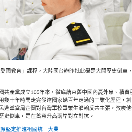
共愛國教育」課程，大陸國台辦昨批此舉是大開歷史倒車
國共產黨成立105年來，徹底結束舊中國內憂外患、積貧
用幾十年時間走完發達國家幾百年走過的工業化歷程，創
民進黨當局企圖對台灣軍校畢業生灌輸反共主張，教唆他
歷史倒車，是在蓄意升高兩岸對立對抗。
彰顯堅定推進祖國統一大業