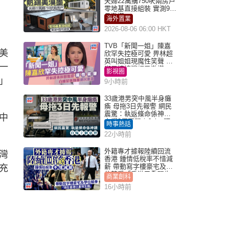
夫婦22萬購750呎兩房戶
零地基直接組裝 實測9個
月激讚
海外置業
2026-08-06 06:00 HKT
TVB「新聞一姐」陳嘉
美
欣罕失控極可愛 畀林超
英叫姐姐現魔性笑聲 自
一
嘲是姨姨獲網民激讚
影視圈
」
9小時前
33歲港男突中風半身癱
瘓 母拖3日先報警 網民
震驚：執返條命係神蹟
中
自爆2個惡習｜Juicy叮
時事熱話
22小時前
外籍專才據報陸續回流
灣
香港 鍾情低稅率不惜減
薪 帶動寫字樓豪宅及學
充
位競爭「香港已重現生
商業創科
機」
16小時前