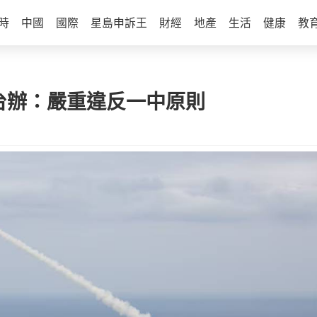
時
中國
國際
星島申訴王
財經
地產
生活
健康
教
台辦：嚴重違反一中原則