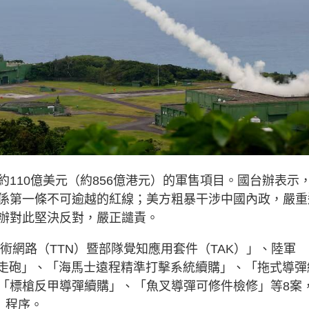
110億美元（約856億港元）的軍售項目。國台辦表示
係第一條不可逾越的紅線；美方粗暴干涉中國內政，嚴重
辦對此堅決反對，嚴正譴責。
戰術網路（TTN）暨部隊覺知應用套件（TAK）」、陸軍
7自走砲」、「海馬士遠程精準打擊系統續購」、
「拖式導彈
「標槍反甲導彈續購」、「魚叉導彈可修件檢修」等8案
」程序。