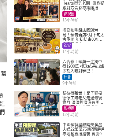
Hearts型男老闆 俯身疑
跟對方背脊零距離接觸
網民驚呼：企側邊唔
影視圈
得？
13小時前
檀島咖啡餅店回歸港
島！預告新店8月下旬太
古重開 年初結束80年歷
史灣仔總店
飲食
14小時前
六合彩︱頭獎一注獨中
得1900萬 攪珠結果出爐
即刻入嚟對冧巴！
，蓄
社會
9小時前
黎彼得離世丨兒子黎樹
積
德停工陪老父走過最後
歲月 澄清經濟沒有困
造
難：傳聞有誇張成份
影視圈
們
02:44
12小時前
中國預製屋熱銷美澳墨
夫婦22萬購750呎兩房戶
零地基直接組裝 實測9個