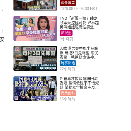
月激讚
海外置業
2026-08-06 06:00 HKT
，
TVB「新聞一姐」陳嘉
欣罕失控極可愛 畀林超
英叫姐姐現魔性笑聲 自
命，
嘲是姨姨獲網民激讚
影視圈
安
9小時前
33歲港男突中風半身癱
瘓 母拖3日先報警 網民
震驚：執返條命係神蹟
自爆2個惡習｜Juicy叮
時事熱話
22小時前
外籍專才據報陸續回流
香港 鍾情低稅率不惜減
薪 帶動寫字樓豪宅及學
位競爭「香港已重現生
商業創科
機」
16小時前