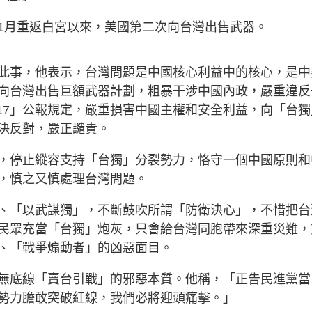
1月重返白宮以來，美國第二次向台灣出售武器。
此事，他表示，台灣問題是中國核心利益中的核心，是中
向台灣出售巨額武器計劃，粗暴干涉中國內政，嚴重違反
17」公報規定，嚴重損害中國主權和安全利益，向「台獨
決反對，嚴正譴責。
，停止縱容支持「台獨」分裂勢力，恪守一個中國原則和
，慎之又慎處理台灣問題。
、「以武謀獨」，不斷鼓吹所謂「防衛決心」，不惜把台
民眾充當「台獨」炮灰，只會給台灣同胞帶來深重災難，
、「戰爭煽動者」的凶惡面目。
無底線「賣台引戰」的邪惡本質。他稱，「正告民進黨當
勢力膽敢突破紅線，我們必將迎頭痛擊。」