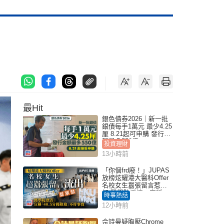
最Hit
銀色債券2026｜新一批
銀債每手1萬元 最少4.25
厘 8.21起可申購 發行金
額最多550億
投資理財
13小時前
「你個frd廢！」JUPAS
放榜炫耀港大醫科Offer
名校女生囂張留言惹眾
怒 醫學院澄清：宣稱
時事熱話
「40.5分獲錄取」不符事
12小時前
實｜Juicy叮
佘詩曼疑胸壓Chrome