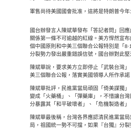
軍售尚待美國國會批准，這將是特朗普今年
國台辦發言人陳斌華發布「答記者問」回應
關係第一條不可逾越的紅線。美方悍然宣布
個中國原則和中美三個聯合公報特別是「8·
分裂勢力發出嚴重錯誤信號，國台辦對此堅
陳斌華說，要求美方立即停止「武裝台灣」
美三個聯合公報，落實美國領導人所作承諾
陳斌華批評，民進黨當局頑固「倚美謀獨」
變成「火藥桶」、「彈藥庫」，不惜讓台灣
分暴露其「和平破壞者」、「危機製造者」
陳斌華最後稱，台灣各界應認清民進黨當局
局，祖國統一勢不可擋，如果『台獨』分裂