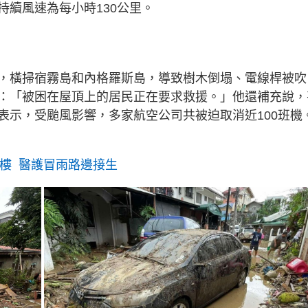
續風速為每小時130公里。
，橫掃宿霧島和內格羅斯島，導致樹木倒塌、電線桿被吹
：「被困在屋頂上的居民正在要求救援。」他還補充說，
表示，受颱風影響，多家航空公司共被迫取消近100班機
1樓 醫護冒雨路邊接生