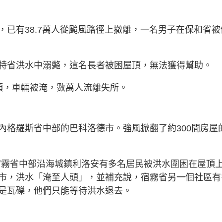
已有38.7萬人從颱風路徑上撤離，一名男子在保和省被
特省洪水中溺斃，這名長者被困屋頂，無法獲得幫助。
頂，車輛被淹，數萬人流離失所。
內格羅斯省中部的巴科洛德市。強風掀翻了約300間房屋
宿霧省中部沿海城鎮利洛安有多名居民被洪水圍困在屋頂
市，洪水「淹至人頭」，並補充說，宿霧省另一個社區有
是瓦礫，他們只能等待洪水退去。