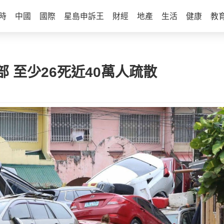
時
中國
國際
星島申訴王
財經
地產
生活
健康
教
 至少26死近40萬人疏散