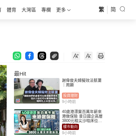
繁
简
育
體育
大灣區
專欄
更多
最Hit
謝偉俊夫婦擬效法蔡瀾
｜周顯
投資理財
9小時前
40歲港漂棄百萬年薪來
港做保險 昔日國企高層
3800元租尖沙咀床位｜
租盤Million
樓市動向
9小時前