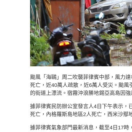
颱風「海鷗」周二吹襲菲律賓中部，風力達每
死亡，近40萬人疏散，近6萬人受災。颱
的街道上漂流。宿霧沖浪勝地錫亞高島因強
據菲律賓民防辦公室發言人4日下午表示，已
死亡，內格羅斯島地區2人死亡，西米沙鄢
據菲律賓氣象部門最新消息，截至4日17時