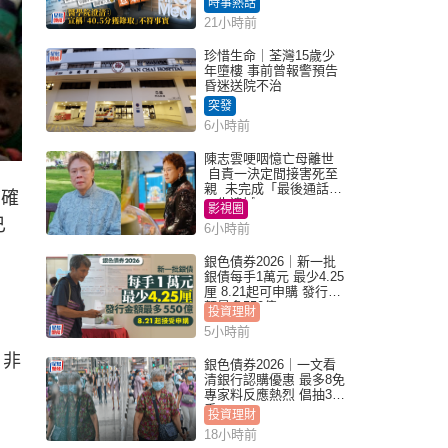
時事熱話
「40.5分獲錄取」不符事
21小時前
實｜Juicy叮
珍惜生命｜荃灣15歲少
年墮樓 事前曾報警預告
昏迷送院不治
突發
6小時前
陳志雲哽咽憶亡母離世
自責一決定間接害死至
親 未完成「最後通話」
前確
一生遺憾
影視圈
已
6小時前
銀色債券2026｜新一批
銀債每手1萬元 最少4.25
厘 8.21起可申購 發行金
額最多550億
投資理財
5小時前
，非
銀色債券2026｜一文看
清銀行認購優惠 最多8免
專家料反應熱烈 倡抽30
手
投資理財
18小時前