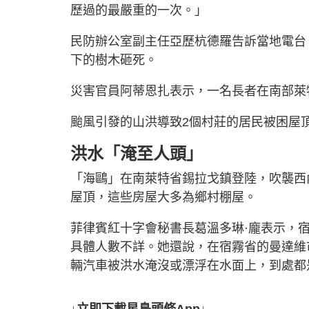
歷過的最嚴重的一次。」
民防辦公室副主任亞歷杭德羅告訴當地電台，
下的樹木砸死。
災害官員阿蒂恩扎表示，一名長者在南部萊
颱風引發的山洪導致2個村莊的居民被困屋
洪水「淹至人頭」
「海鷗」在南萊特省錫拉戈鎮登陸，吹襲西
屋頂，這些房屋大多為鄉村棚屋。
菲律賓紅十字會秘書長葛溫多琳·龐表示，
具體人數不詳。她還說，在宿霧省的曼達維
輛汽車被洪水淹沒或漂浮在水面上，到處都
↓立即下載星島頭條App↓