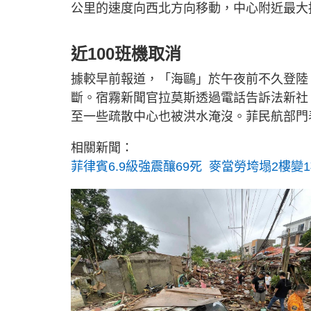
公里的速度向西北方向移動，中心附近最大持
近100班機取消
據較早前報道，「海鷗」於午夜前不久登陸
斷。宿霧新聞官拉莫斯透過電話告訴法新社
至一些疏散中心也被洪水淹沒。菲民航部門
相關新聞：
菲律賓6.9級強震釀69死 麥當勞垮塌2樓變