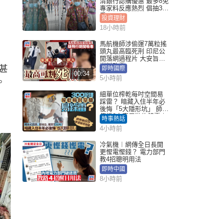
清銀行認購優惠 最多8免
專家料反應熱烈 倡抽30
手
投資理財
18小時前
馬航機師涉偷運7萬粒搖
頭丸最高臨死刑 印尼公
開落網過程片 大安旨意
豈料敗露
甚
即時國際
00:34
5小時前
。
細單位榨乾每吋空間易
踩雷？ 暗藏入住半年必
後悔「5大隱形坑」 師傅
傳授6字家居裝修錦囊｜
時事熱話
Juicy叮
4小時前
冷氣機︱網傳全日長開
更慳電慳錢？ 電力部門
教4招聰明用法
即時中國
8小時前