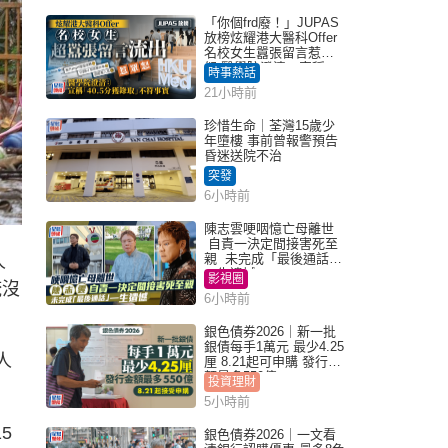
「你個frd廢！」JUPAS
放榜炫耀港大醫科Offer
名校女生囂張留言惹眾
怒 醫學院澄清：宣稱
時事熱話
「40.5分獲錄取」不符事
21小時前
實｜Juicy叮
珍惜生命｜荃灣15歲少
年墮樓 事前曾報警預告
昏迷送院不治
突發
6小時前
陳志雲哽咽憶亡母離世
自責一決定間接害死至
親 未完成「最後通話」
人
一生遺憾
影視圈
淹沒
6小時前
銀色債券2026｜新一批
銀債每手1萬元 最少4.25
人
厘 8.21起可申購 發行金
額最多550億
投資理財
5小時前
5
銀色債券2026｜一文看