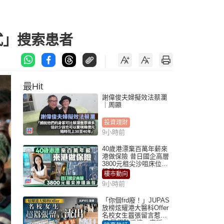
式」搜索患者
最Hit
謝偉俊夫婦擬效法蔡瀾
｜周顯
投資理財
9小時前
40歲港漂棄百萬年薪來
港做保險 昔日國企高層
3800元租尖沙咀床位｜
租盤Million
樓市動向
9小時前
「你個frd廢！」JUPAS
放榜炫耀港大醫科Offer
名校女生囂張留言惹眾
怒 醫學院澄清：宣稱