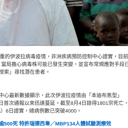
嚴重的伊波拉病毒疫情，非洲疾病預防控制中心證實，目
死亡。當局擔心病毒株可能已發生突變，並宣布常規應對手段
搜索」尋找潛在患者。
中心最新數據顯示，此次伊波拉疫情由「本迪布焦型」
月15日首次通報以來迅速蔓延。截至8月4日錄得1801宗死亡
eya）6日證實，總病例數已突破4000。
500死 特許瑞德西韋／MBP134人體試驗測療效