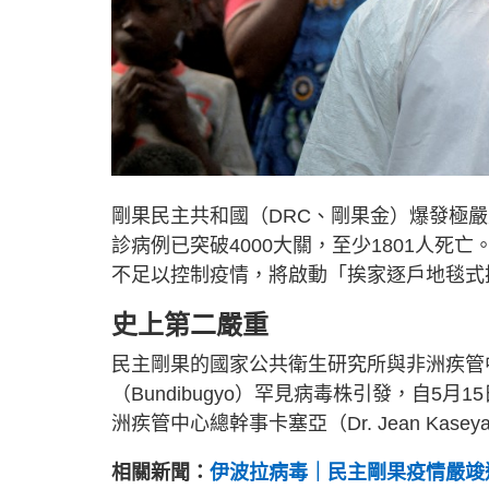
剛果民主共和國（DRC、剛果金）爆發極
診病例已突破4000大關，至少1801人
不足以控制疫情，將啟動「挨家逐戶地毯式
史上第二嚴重
民主剛果的國家公共衛生研究所與非洲疾管
（Bundibugyo）罕見病毒株引發，自5
洲疾管中心總幹事卡塞亞（Dr. Jean Kas
相關新聞：
伊波拉病毒｜民主剛果疫情嚴竣逾