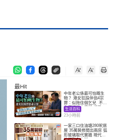
最Hit
中年老公係最可怕嘅生
物？ 港女狂踩伴侶4宗
罪：似拖住個乞兒 不解
為何經常去廁所 網民一
生活百科
語道破
23小時前
一家三口住油塘280呎居
屋 35萬裝修間出兩房 弧
形玻璃取代實牆 現代神
枱櫃融入玄關