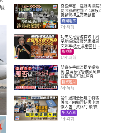
奇案解密︱羅湖雪櫃藏3
展
屍涉邪教懲罰？ 1病歿2
餓斃警拒立案添謎團
奇聞趣事
7小時前
功夫女足香港首映丨周
星馳媽媽凌寶兒家姐周
文姬罕現身 星爺曾目睹
父偷食 母獨力湊三子女
影視圈
14小時前
閒資在手應否提早還按
揭 宜留意保管樓契風險
買銀債或可賺1厘息
投資理財
8小時前
證件過期急出境？特區
護照／回鄉證快證申請
懶人包！資格/手續/費用
一文睇清
生活百科
4小時前