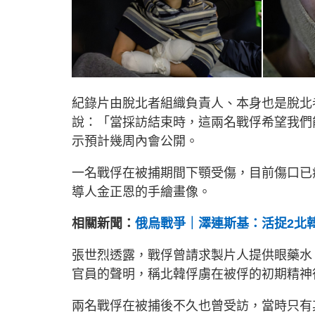
紀錄片由脫北者組織負責人、本身也是脫北者的
說：「當採訪結束時，這兩名戰俘希望我們
示預計幾周內會公開。
一名戰俘在被捕期間下顎受傷，目前傷口已
導人金正恩的手繪畫像。
相關新聞：
俄烏戰爭｜澤連斯基：活捉2北
張世烈透露，戰俘曾請求製片人提供眼藥水
官員的聲明，稱北韓俘虜在被俘的初期精神
兩名戰俘在被捕後不久也曾受訪，當時只有