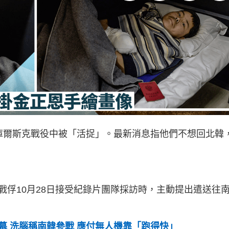
庫爾斯克戰役中被「活捉」。最新消息指他們不想回北韓
名戰俘10月28日接受紀錄片團隊採訪時，主動提出遣送往
幕 洗腦稱南韓參戰 應付無人機靠「跑得快」