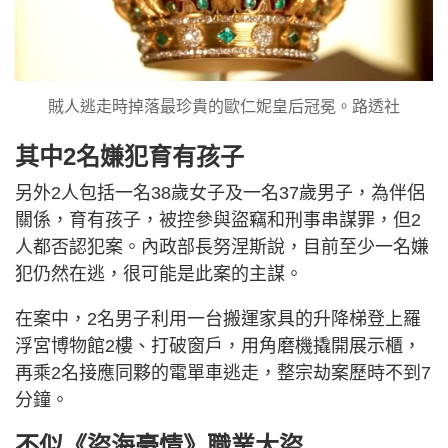
賊人逃走時掉落最珍貴的歐仁妮皇后冠冕。路透社
其中2名嫌犯育有孩子
另外2人包括一名38歲女子及一名37歲男子，為伴侶
關係，育有孩子，被控參與盜竊和刑事串謀罪，但2
人都否認犯案。內政部長努涅斯說，目前至少一名嫌
犯仍然在逃，很可能是此案的主謀。
在案中，2名男子利用一台搬運家具的升降梯登上羅
浮宮博物館2樓、打破窗戶，用角磨機撬開展示櫃，
再乘2名接應同夥的電單車逃走，整宗劫案歷時不到7
分鐘。
不似《盜海豪情》職業大盜