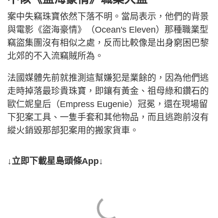
案中失竊珠寶依然下落不明。當局表示，他們的背景
與電影《盜海豪情》（Ocean's Eleven）那種職業型
竊盜集團沒有相似之處，反而比較像是出身窮困巴黎
北郊的不入流竊賊所為。
法國媒體先前就推測這幫嫌犯是業餘的，因為他們逃
走時掉落最珍貴珠寶，即鑲有黃金、祖母綠和鑽石的
歐仁妮皇后（Empress Eugenie）冠冕，還在現場留
下犯案工具、一隻手套和其他物品，而且逃跑前沒有
縱火銷毀那部犯案用的搬家貨車。
↓立即下載星島頭條App↓