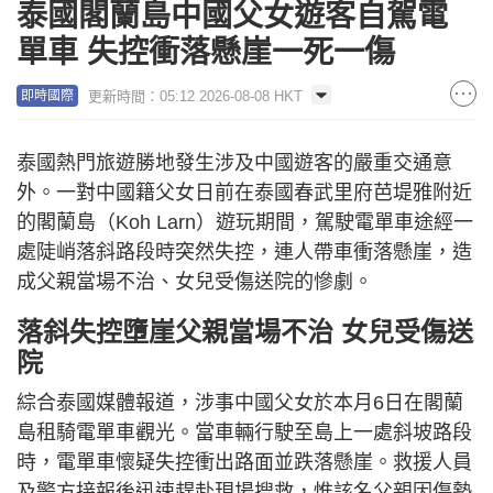
泰國閣蘭島中國父女遊客自駕電
單車 失控衝落懸崖一死一傷
更新時間：05:12 2026-08-08 HKT
即時國際
泰國熱門旅遊勝地發生涉及中國遊客的嚴重交通意
外。一對中國籍父女日前在泰國春武里府芭堤雅附近
的閣蘭島（Koh Larn）遊玩期間，駕駛電單車途經一
處陡峭落斜路段時突然失控，連人帶車衝落懸崖，造
成父親當場不治、女兒受傷送院的慘劇。
落斜失控墮崖父親當場不治 女兒受傷送
院
綜合泰國媒體報道，涉事中國父女於本月6日在閣蘭
島租騎電單車觀光。當車輛行駛至島上一處斜坡路段
時，電單車懷疑失控衝出路面並跌落懸崖。救援人員
及警方接報後迅速趕赴現場搜救，惟該名父親因傷勢