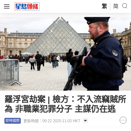
繁
简
羅浮宮劫案 | 檢方：不入流竊賊所
為 非職業犯罪分子 主謀仍在逃
更新時間：09:22 2025-11-03 HKT
即時國際