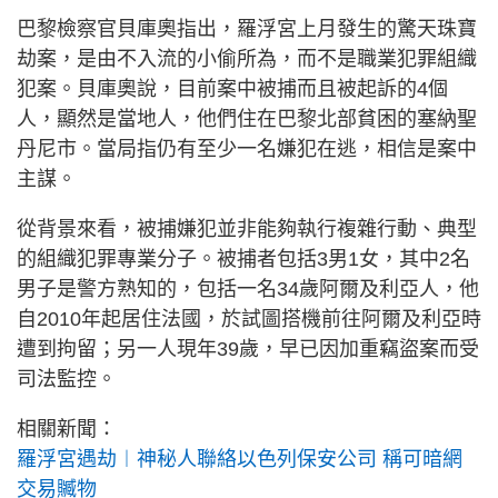
巴黎檢察官貝庫奧指出，羅浮宮上月發生的驚天珠寶
劫案，是由不入流的小偷所為，而不是職業犯罪組織
犯案。貝庫奧說，目前案中被捕而且被起訴的4個
人，顯然是當地人，他們住在巴黎北部貧困的塞納聖
丹尼市。當局指仍有至少一名嫌犯在逃，相信是案中
主謀。
從背景來看，被捕嫌犯並非能夠執行複雜行動、典型
的組織犯罪專業分子。被捕者包括3男1女，其中2名
男子是警方熟知的，包括一名34歲阿爾及利亞人，他
自2010年起居住法國，於試圖搭機前往阿爾及利亞時
遭到拘留；另一人現年39歲，早已因加重竊盜案而受
司法監控。
相關新聞：
羅浮宮遇劫︱神秘人聯絡以色列保安公司 稱可暗網
交易贓物