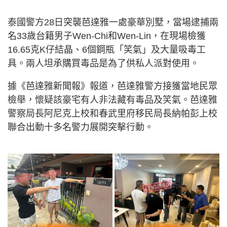
泰國警方28日突襲芭達雅一處豪華別墅，當場逮捕兩
名33歲台籍男子Wen-Chi和Wen-Lin，在現場檢獲
16.65克K仔結晶、6個鋼瓶「笑氣」及大量吸毒工
具。兩人坦承購買毒品是為了供私人派對使用。
據《芭達雅新聞報》報道，芭達雅警方接獲當地民眾
檢舉，懷疑該豪宅有人非法藏有毒品及笑氣。芭達雅
警察局長阿尼克上校和春武里府移民局長納帕彭上校
聯合出動十多名警力展開突擊行動。