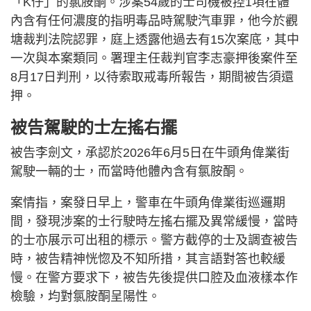
「K仔」的氯胺酮。涉案54歲的士司機被控1項在體
內含有任何濃度的指明毒品時駕駛汽車罪，他今於觀
塘裁判法院認罪，庭上透露他過去有15次案底，其中
一次與本案類同。署理主任裁判官李志豪押後案件至
8月17日判刑，以待索取戒毒所報告，期間被告須還
押。
被告駕駛的士左搖右擺
被告李劍文，承認於2026年6月5日在牛頭角偉業街
駕駛一輛的士，而當時他體內含有氯胺酮。
案情指，案發日早上，警車在牛頭角偉業街巡邏期
間，發現涉案的士行駛時左搖右擺及異常緩慢，當時
的士亦展示可出租的標示。警方截停的士及調查被告
時，被告精神恍惚及不知所措，其言語對答也較緩
慢。在警方要求下，被告先後提供口腔及血液樣本作
檢驗，均對氯胺酮呈陽性。