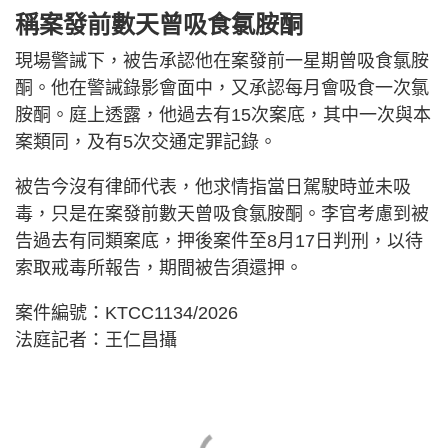
稱案發前數天曾吸食氯胺酮
現場警誡下，被告承認他在案發前一星期曾吸食氯胺
酮。他在警誡錄影會面中，又承認每月會吸食一次氯
胺酮。庭上透露，他過去有15次案底，其中一次與本
案類同，及有5次交通定罪記錄。
被告今沒有律師代表，他求情指當日駕駛時並未吸
毒，只是在案發前數天曾吸食氯胺酮。李官考慮到被
告過去有同類案底，押後案件至8月17日判刑，以待
索取戒毒所報告，期間被告須還押。
案件編號：KTCC1134/2026
法庭記者：王仁昌攝