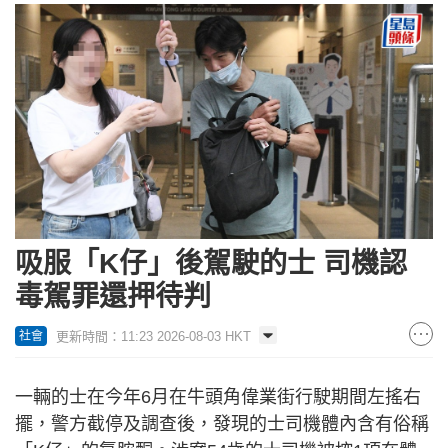
吸服「K仔」後駕駛的士 司機認
毒駕罪還押待判
更新時間：11:23 2026-08-03 HKT
社會
一輛的士在今年6月在牛頭角偉業街行駛期間左搖右
擺，警方截停及調查後，發現的士司機體內含有俗稱