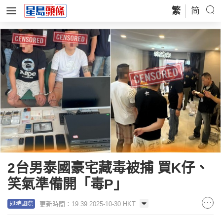
繁
简
2台男泰國豪宅藏毒被捕 買K仔、
笑氣準備開「毒P」
更新時間：19:39 2025-10-30 HKT
即時國際