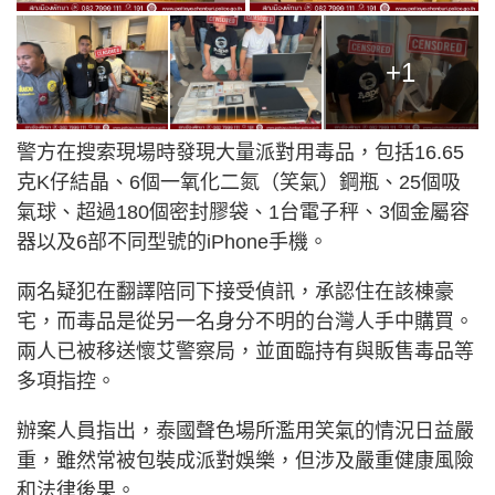
+1
警方在搜索現場時發現大量派對用毒品，包括16.65
克K仔結晶、6個一氧化二氮（笑氣）鋼瓶、25個吸
氣球、超過180個密封膠袋、1台電子秤、3個金屬容
器以及6部不同型號的iPhone手機。
兩名疑犯在翻譯陪同下接受偵訊，承認住在該棟豪
宅，而毒品是從另一名身分不明的台灣人手中購買。
兩人已被移送懷艾警察局，並面臨持有與販售毒品等
多項指控。
辦案人員指出，泰國聲色場所濫用笑氣的情況日益嚴
重，雖然常被包裝成派對娛樂，但涉及嚴重健康風險
和法律後果。