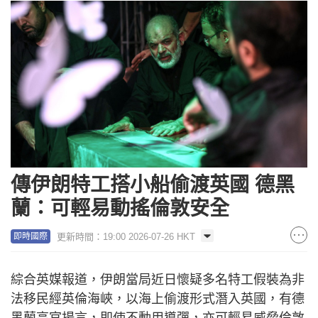
傳伊朗特工搭小船偷渡英國 德黑
蘭：可輕易動搖倫敦安全
更新時間：19:00 2026-07-26 HKT
即時國際
綜合英媒報道，伊朗當局近日懷疑多名特工假裝為非
法移民經英倫海峽，以海上偷渡形式潛入英國，有德
黑蘭高官揚言，即使不動用導彈，亦可輕易威脅倫敦