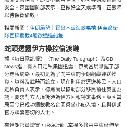
安全。英國國防部表示，已做好全天候準備，正嚴陣
以待保衛倫敦。
相關新聞：
伊朗局勢｜霍爾木茲海峽鳴槍 伊革命衛
隊宣稱攔截4艘欲通過船隻
蛇頭透露伊方操控偷渡鏈
據《每日電訊報》（The Daily Telegraph）及GB
News指，有人口走私集團透露，伊朗當局掌握了部
分走私網絡，最初是為了向中東的伊朗組織運送物
資、資料及武器而設立，現在則用於運送移民。人口
走私負責人表示，德黑蘭以協助部分移民前往英國為
誘，要求對方入境後須為伊方回報特定事務。英國當
局至今已成功攔截數名企圖乘坐小船入境、且與伊朗
官方聯繫密切的人士。
有伊朗官員證實，IRGC現已掌握多條由中東延伸至