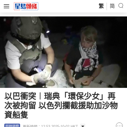
繁
简
以巴衝突︱瑞典「環保少女」再
次被拘留 以色列攔截援助加沙物
資船隻
更新時間：12:53 2025-10-02 HKT
即時國際