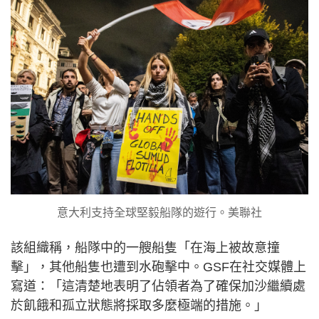
意大利支持全球堅毅船隊的遊行。美聯社
該組織稱，船隊中的一艘船隻「在海上被故意撞
擊」，其他船隻也遭到水砲擊中。GSF在社交媒體上
寫道：「這清楚地表明了佔領者為了確保加沙繼續處
於飢餓和孤立狀態將採取多麼極端的措施。」