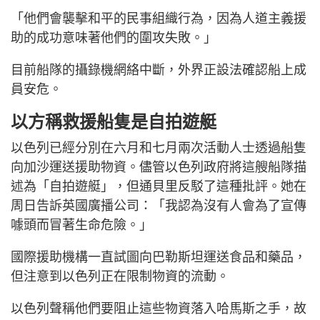
「他們會襲擊和平的民事組織行為，因為人道主義援
助的成功意味著他們的圍攻失敗。」
目前船隊的攝錄機網絡中斷，外界正設法確認船上成
員安危。
以方稱救援船隻是自拍遊艇
以色列已經分別在六月和七月兩次活動人士透過船隻
向加沙運送援助物資。儘管以色列政府將這艘船隊描
述為「自拍遊艇」，但通貝里反駁了這種批評。她在
周日告訴英國廣播公司：「我認為沒有人會為了宣傳
噱頭而冒著生命危險。」
國際援助機構一直試圖向巴勒斯坦運送食品和藥品，
但注意到以色列正在限制物資的流動。
以色列聲稱他們要阻止這些物資落入哈馬斯之手，故