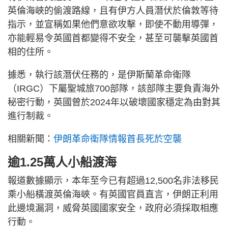
英倫海峽的偷渡路線，且有伊方人員潛伏於倫敦等待
指示，並宣稱如果他們意欲攻擊，即使不動用導彈，
亦能輕易令英國首都變得不安全，甚至可襲擊英國首
相的住所。
據悉，執行該潛伏任務的，是伊斯蘭革命衛隊
（IRGC）下屬聖城旅700部隊，該部隊主要負責海外
秘密行動，英國曾於2024年以破壞國家穩定為由對其
進行制裁。
相關新聞：
伊朗革命衛隊情報首長死於空襲
逾1.25萬人小船渡海
報道數據顯示，本年至今已有超過12,500名非法移民
乘小船橫渡英倫海峽。有英國官員直言，伊朗正利用
此邊境漏洞，威脅英國國家安全，政府必須採取相應
行動。