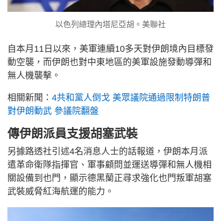
以色列總理內塔尼亞胡。美聯社
自本月11日以來，美軍連續10多天對伊朗境內目標發
動空襲，而伊朗也對中東地區的美軍設施發動導彈和
無人機襲擊。
相關新聞：
4共和黨人倒戈 美眾議院通過限制特朗普
對伊朗動武 參議院翻盤
傳伊朗派員支援胡塞武裝
另據路透社引述4名消息人士的話報道，伊朗本月派
遣革命衛隊指揮官、軍事顧問並運送導彈和無人機相
關設備到也門，顯示德黑蘭正尋求強化也門叛軍胡塞
武裝威脅紅海航運的能力。