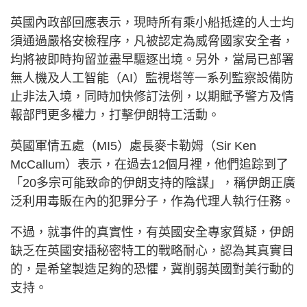
英國內政部回應表示，現時所有乘小船抵達的人士均
須通過嚴格安檢程序，凡被認定為威脅國家安全者，
均將被即時拘留並盡早驅逐出境。另外，當局已部署
無人機及人工智能（AI）監視塔等一系列監察設備防
止非法入境，同時加快修訂法例，以期賦予警方及情
報部門更多權力，打擊伊朗特工活動。
英國軍情五處（MI5）處長麥卡勒姆（Sir Ken
McCallum）表示，在過去12個月裡，他們追踪到了
「20多宗可能致命的伊朗支持的陰謀」，稱伊朗正廣
泛利用毒販在內的犯罪分子，作為代理人執行任務。
不過，就事件的真實性，有英國安全專家質疑，伊朗
缺乏在英國安插秘密特工的戰略耐心，認為其真實目
的，是希望製造足夠的恐懼，冀削弱英國對美行動的
支持。