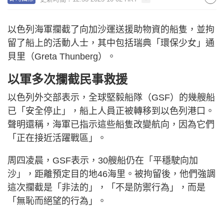
以色列海軍攔截了向加沙運送援助物資的船隻，並拘
留了船上的活動人士，其中包括瑞典「環保少女」通
貝里（Greta Thunberg）。
以軍多次攔截民事救援
以色列外交部表示，全球堅毅船隊（GSF）的幾艘船
已「安全停止」，船上人員正被轉移到以色列港口。
聲明還稱，海軍已指示這些船隻改變航向，因為它們
「正在接近活躍戰區」。
周四凌晨，GSF表示，30艘船仍在「平穩駛向加
沙」，距離預定目的地46海里。被拘留後，他們強調
這次攔​​截是「非法的」，「不是防禦行為」，而是
「無恥而絕望的行為」。