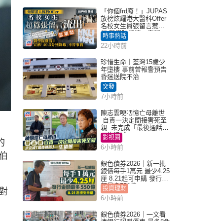
「你個frd廢！」JUPAS
放榜炫耀港大醫科Offer
名校女生囂張留言惹眾
怒 醫學院澄清：宣稱
時事熱話
「40.5分獲錄取」不符事
22小時前
實｜Juicy叮
珍惜生命｜荃灣15歲少
年墮樓 事前曾報警預告
昏迷送院不治
突發
7小時前
陳志雲哽咽憶亡母離世
自責一決定間接害死至
親 未完成「最後通話」
一生遺憾
影視圈
的
6小時前
伯
銀色債券2026｜新一批
銀債每手1萬元 最少4.25
厘 8.21起可申購 發行金
額最多550億
投資理財
對
6小時前
銀色債券2026｜一文看