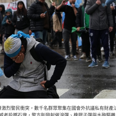
發激烈警民衝突，數千名群眾聚集在國會外抗議私有財產
威者投擲石塊，警方則發射催淚彈、橡膠子彈與水砲驅離