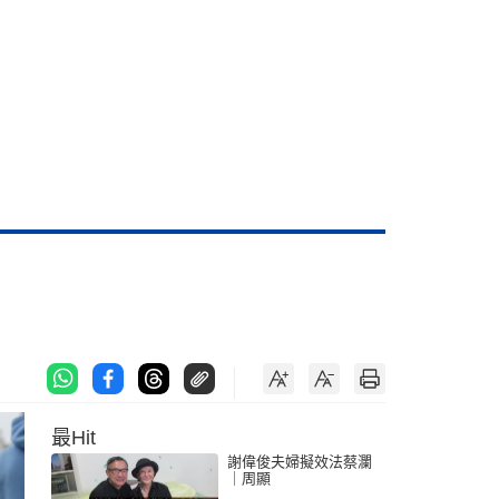
最Hit
謝偉俊夫婦擬效法蔡瀾
｜周顯