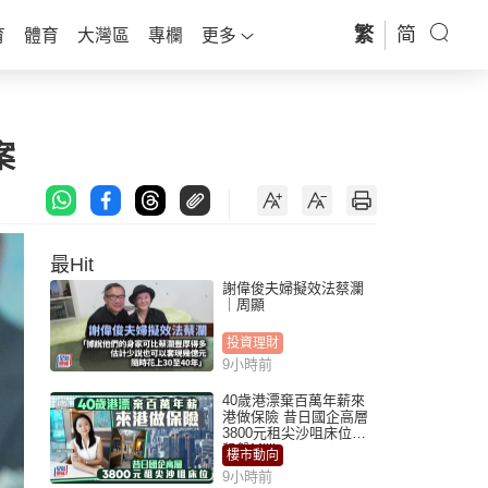
繁
简
育
體育
大灣區
專欄
更多
案
最Hit
謝偉俊夫婦擬效法蔡瀾
｜周顯
投資理財
9小時前
40歲港漂棄百萬年薪來
港做保險 昔日國企高層
3800元租尖沙咀床位｜
租盤Million
樓市動向
9小時前