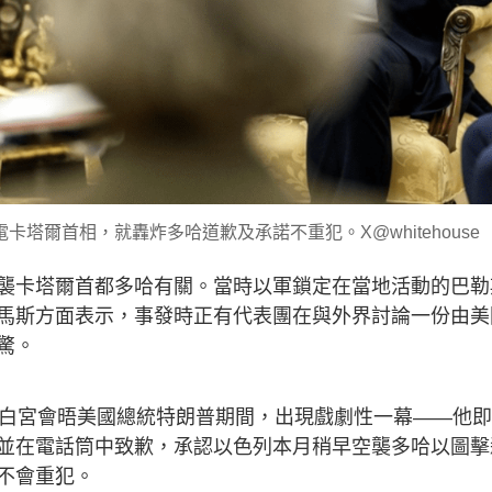
塔爾首相，就轟炸多哈道歉及承諾不重犯。X@whitehouse
襲卡塔爾首都多哈有關。當時以軍鎖定在當地活動的巴勒
馬斯方面表示，事發時正有代表團在與外界討論一份由美
驚。
國白宮會晤美國總統特朗普期間，出現戲劇性一幕——他
並在電話筒中致歉，承認以色列本月稍早空襲多哈以圖擊
不會重犯。