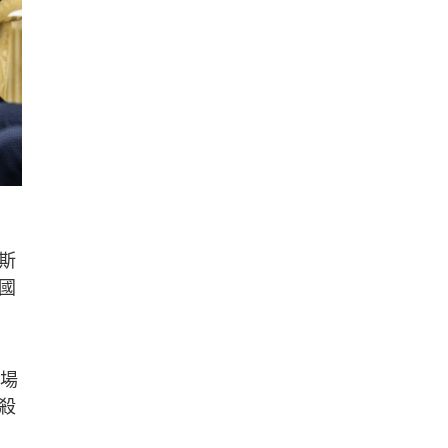
斯
國
即場
殺