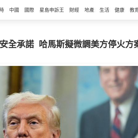
時
中國
國際
星島申訴王
財經
地產
生活
健康
教
供安全承諾 哈馬斯擬微調美方停火方