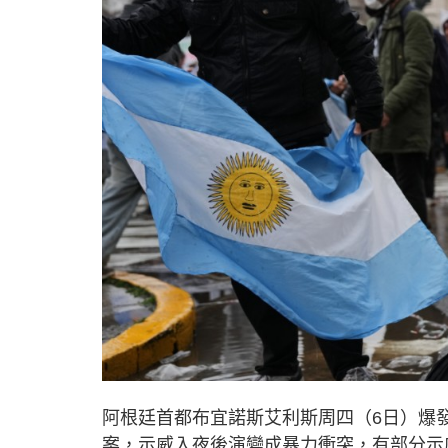
阿根廷首都布宜諾斯艾利斯周四（6日）爆
案，示威入夜後演變成暴力衝突，有部分示