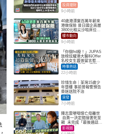
投資理財
9小時前
40歲港漂棄百萬年薪來
港做保險 昔日國企高層
3800元租尖沙咀床位｜
租盤Million
樓市動向
9小時前
「你個frd廢！」JUPAS
放榜炫耀港大醫科Offer
名校女生囂張留言惹眾
怒 醫學院澄清：宣稱
時事熱話
「40.5分獲錄取」不符事
22小時前
實｜Juicy叮
珍惜生命｜荃灣15歲少
年墮樓 事前曾報警預告
昏迷送院不治
突發
7小時前
陳志雲哽咽憶亡母離世
自責一決定間接害死至
親 未完成「最後通話」
法
一生遺憾
影視圈
，