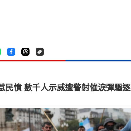
惹民憤 數千人示威遭警射催淚彈驅逐