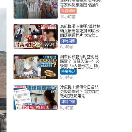
清銀行認購優惠 最多8免
專家料反應熱烈 倡抽30
手
投資理財
19小時前
馬航機師涉偷運7萬粒搖
頭丸最高臨死刑 印尼公
開落網過程片 大安旨意
豈料敗露
即時國際
00:34
6小時前
細單位榨乾每吋空間易
踩雷？ 暗藏入住半年必
後悔「5大隱形坑」 師傅
傳授6字家居裝修錦囊｜
時事熱話
Juicy叮
5小時前
冷氣機︱網傳全日長開
更慳電慳錢？ 電力部門
教4招聰明用法
即時中國
8小時前