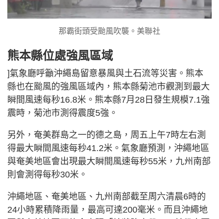
那霸街頭受颱風吹襲。美聯社
熊本縣位處強風區域
]氣象廳呼籲沖繩島留意暴風與土石流等災害。熊本
縣也在颱風的強風區域內，熊本縣菊池市觀測到最大
瞬間風速每秒16.8米。熊本縣7月28日發生規模7.1強
震時，菊池市測得震度5強。
另外，奄美群島之一的德之島，周五上午7時左右測
得最大瞬間風速每秒41.2米。氣象廳預測，沖繩地區
與奄美地區會出現最大瞬間風速每秒55米，九州南部
則會測得每秒30米。
沖繩地區、奄美地區、九州南部截至周六清晨6時的
24小時累積降雨量，最高可達200毫米。而且沖繩地