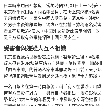
日本時事通訊社報道，當地時間7月31日上午9時許，
東京都千代田區，兩名中國男子在街上突然被4名男
子用鐵通毆打，兩名中國人受重傷。消息指，涉案4
名男子事後逃離現場，警方正在追捕。據稱兩名受害
者並不認識這4個人。中國外交部對此表示關切，敦
促日方採取有效措施保障中國公民安全。
受害者與嫌疑人互不相識
東京警視廳萬世橋警署通報稱，襲擊發生後，4名嫌
疑人迅速沿JR秋葉原站方向逃竄，隨後乘坐一輛懸掛
「關西車牌」的普通私家車逃離現場。目前，東京都
警視廳正調取現場及周邊閉路電視，進行全力追蹤。
一名目擊者在第一時間報警，稱「有人在爭吵，用鐵
管單方面毆打對方」。另有目擊者指出，幾名疑似襲
擊者為20歲左右的年輕男性，案發時身穿深色連帽上