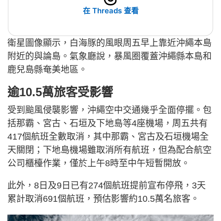
在 Threads 查看
衛星圖像顯示，白海豚的風眼周五早上靠近沖繩本島
附近的與論島。氣象廳說，暴風圈覆蓋沖繩縣本島和
鹿兒島縣奄美地區。
逾10.5萬旅客受影響
受到颱風侵襲影響，沖繩空中交通幾乎全面停擺。包
括那霸、宮古、石垣及下地島等4座機場，周五共有
417個航班全數取消，其中那霸、宮古及石垣機場全
天關閉；下地島機場雖取消所有航班，但為配合航空
公司櫃檯作業，僅於上午8時至中午短暫開放。
此外，8日及9日已有274個航班提前宣布停飛，3天
累計取消691個航班，預估影響約10.5萬名旅客。