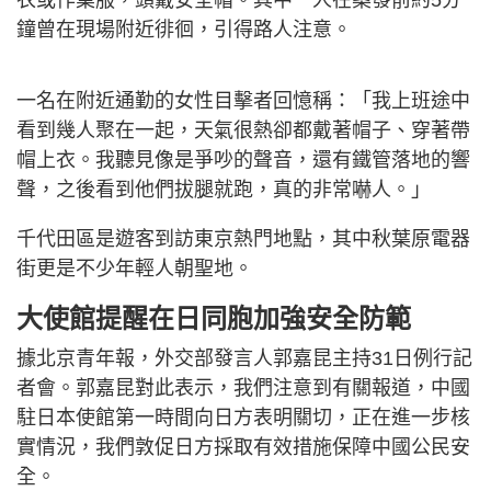
衣或作業服，頭戴安全帽。其中一人在案發前約5分
鐘曾在現場附近徘徊，引得路人注意。
一名在附近通勤的女性目擊者回憶稱：「我上班途中
看到幾人聚在一起，天氣很熱卻都戴著帽子、穿著帶
帽上衣。我聽見像是爭吵的聲音，還有鐵管落地的響
聲，之後看到他們拔腿就跑，真的非常嚇人。」
千代田區是遊客到訪東京熱門地點，其中秋葉原電器
街更是不少年輕人朝聖地。
大使館提醒在日同胞加強安全防範
據北京青年報，外交部發言人郭嘉昆主持31日例行記
者會。郭嘉昆對此表示，我們注意到有關報道，中國
駐日本使館第一時間向日方表明關切，正在進一步核
實情況，我們敦促日方採取有效措施保障中國公民安
全。