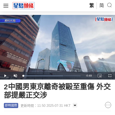
繁
简
Remaining
-
0:48
Loaded
:
Play
Unmute
Picture-
Full
69.30%
in-
Picture
Time
2中國男東京離奇被毆至重傷 外交
部提嚴正交涉
更新時間：11:50 2025-07-31 HKT
即時國際