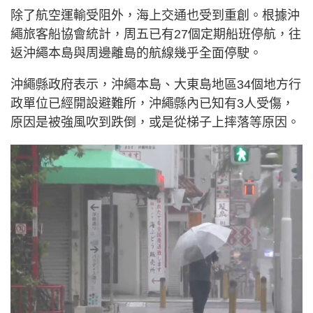
除了航空運輸受阻外，海上交通也受到重創。根據沖
繩旅客船協會統計，周五已有27個定期船班停航，往
返沖繩本島與周邊離島的航線幾乎全面停駛。
沖繩縣政府表示，沖繩本島、大東島地區34個地方行
政單位已經開設避難所，沖繩縣內已知有3人受傷，
原因是被強風吹到跌倒，或是從梯子上摔落等原因。