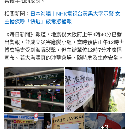
其慢半拍的反應。
相關新聞：
日本海嘯︱NHK電視台黃黑大字示警 女
主播疾呼「快逃」破常態播報
《每日新聞》報道，地震後大阪府上午9時40分已發
出警報，並成立災害應變小組，當時預估正午12時世
博會場會受到海嘯襲擊，但主辦單位12時7分才廣播
宣布。若大海嘯真的沖擊會場，隨時危及生命安全。
+3