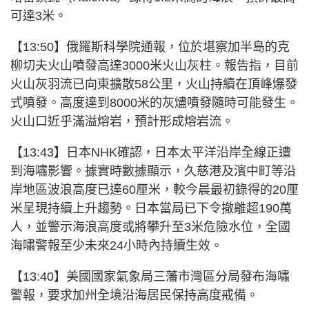
可達3米。
【13:50】俄羅斯科學院通報，位於堪察加半島的克
柳切夫火山噴發高達3000米火山灰柱。報告指，目前
火山灰羽流已向東擴散58公里，火山持續在頂峰爆發
式噴發。高度達到8000米的灰燼噴發隨時可能發生。
火山口近乎滿溢熔岩，預計形成熔岩流。
【13:43】日本NHK確認，日本太平洋沿岸全線正遭
到海嘯影響。
據實時數據顯示，久慈港及濱中町等沿
岸地區波浪高度已達60厘米，較今晨最初錄得的20厘
米呈現持續上升趨勢。
日本當局已下令撤離超190萬
人，並
警示海浪高度或將攀升至3米危險水位，全國
海嘯警報至少未來24小時內持續生效。
【13:40】美國國家氣象局三藩市灣區分局發布海嘯
警報，要求加州全境沿海居民保持高度戒備。