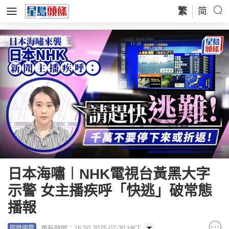
繁
简
日本海嘯︱NHK電視台黃黑大字
示警 女主播疾呼「快逃」破常態
播報
更新時間：16:50 2025-07-30 HKT
即時國際