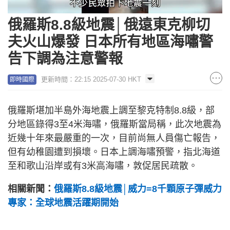
Loaded
:
Unmute
33.54%
俄羅斯8.8級地震│俄遠東克柳切
夫火山爆發 日本所有地區海嘯警
告下調為注意警報
更新時間：22:15 2025-07-30 HKT
即時國際
俄羅斯堪加半島外海地震上調至黎克特制8.8級，部
分地區錄得3至4米海嘯，俄羅斯當局稱，此次地震為
近幾十年來最嚴重的一次，目前尚無人員傷亡報告，
但有幼稚園遭到損壞。日本上調海嘯預警，指北海道
至和歌山沿岸或有3米高海嘯，敦促居民疏散。
相關新聞：
俄羅斯8.8級地震│威力=8千顆原子彈威力
專家：全球地震活躍期開始