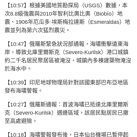
【10:57】根據美國地質勘探局（USGS）數據，本
次8.8級強震與2010年智利比奧比奧（Biobío）地
震、1906年厄瓜多·埃斯梅拉達斯（Esmeraldas）地
震並列為第六次猛烈震災。
【10:47】俄羅斯緊急狀況部通報，海嘯衝擊遠東海
岸，導致北庫里爾斯克（Severo-Kurilsk）港口城鎮
約二千名居民聚居區被淹沒，城鎮內多棟建築物淹沒
於海水中。
【10:39】印尼地球物理局針對該國東部巴布亞地區
發布海嘯警報。
【10:27】俄羅斯通報：首波海嘯已抵達北庫里爾斯
克（Severo-Kurilsk）週邊區域，該居民點居民已撤
至高處避險。
【10:18】海嘯警報發布後，日本仙台機場已暫停起