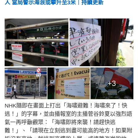
人 當局警示海浪或攀升至3米｜持續更新
+3
NHK隨即在畫面上打出「海嘯避難！海嘯來了！快
逃！」的字幕，並由播報室的主播菅谷鈴夏以強烈語
氣一再呼籲觀眾：「海嘯即將來襲！請趕快逃
難！」、「請現在立刻逃到盡可能高的地方！如果附