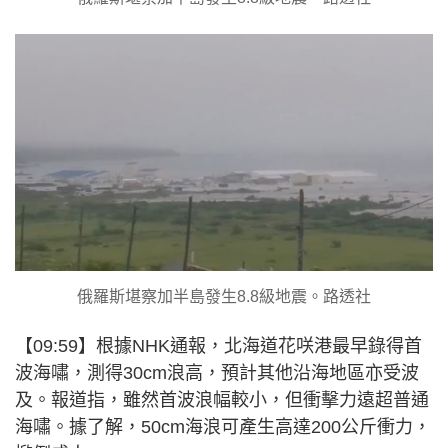
俄羅斯堪察加半島發生8.8級地震。路透社
【09:59】根據NHK通報，北海道花咲港最早錄得首
波海嘯，測得30cm浪高，預計其他沿海地區亦受波
及。報道指，雖然首波浪幅較小，但衝擊力遠超普通
海嘯。據了解，50cm海浪可產生高達‌200公斤衝力，