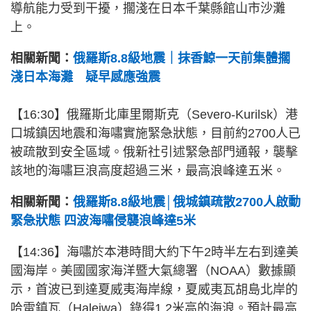
導航能力受到干擾，擱淺在日本千葉縣館山市沙灘
上。
相關新聞：
俄羅斯8.8級地震｜抹香鯨一天前集體擱
淺日本海灘 疑早感應強震
【16:30】
俄羅斯北庫里爾斯克（Severo-Kurilsk）港
口城鎮因地震和海嘯實施緊急狀態，目前約2700人已
被疏散到安全區域。俄新社引述緊急部門通報，襲擊
該地的海嘯巨浪高度超過三米，最高浪峰達五米。
相關新聞：
俄羅斯8.8級地震│俄城鎮疏散2700人啟動
緊急狀態 四波海嘯侵襲浪峰達5米
【14:36】海嘯於本港時間大約下午2時半左右到達美
國海岸。美國國家海洋暨大氣總署（NOAA）數據顯
示，首波已到達夏威夷海岸線，夏威夷瓦胡島北岸的
哈雷鎮瓦（Haleiwa）錄得1.2米高的海浪。預計最高