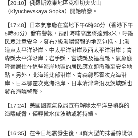
【20:10】
俄羅斯遠東地區克柳切夫火山
（Klyuchevskaya Sopka）開始噴發。
【17:48】
日本氣象廳在當地下午6時30分（香港下午
5時30分）發布警報，預計海嘯高度將達到3米，呼籲
民眾注意安全。發布7級海嘯警報的地區包括、北海
道東太平洋沿岸、中太平洋沿岸及西太平洋沿岸；青
森縣太平洋沿岸；岩手縣、宮城縣及福島縣。氣象廳
呼籲居住在這些海岸地區的居民應立即撤離至安全地
點。另外，北海道北部沿岸、青森縣鄂霍次克海沿
岸、日本鄂霍次克海沿岸、日本清津灣沿及茨城縣也
發布海嘯警報。
【17:24】美國國家氣象局宣布解除太平洋島嶼群的
海嘯威脅，僅輕微水位波動或將持續。
【16:35】
在今日地震發生後，4條大型的抹香鯨疑似