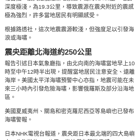
深度極淺，為19.3公里，導致震源在震央附近的震感
極為強烈，許多當地居民有明顯感受。
根據路透社，這次地震震源較淺，但強度足以引發海
浪或海嘯。
震央距離北海道約250公里
報告引述日本氣象廳指，由北向南的海嘯當地早上10
時至中午12時半出現，提醒當地居民注意安全、遠離
海岸。美國太平洋海嘯預警中心亦指，地震可能在未
來三小時內引發危險海嘯，影響俄羅斯及部分沿海地
區。
美國夏威夷州、關島和密克羅尼西亞等島嶼也已發布
海嘯警報。
日本NHK電視台報道，震央距日本最北端的四大島嶼