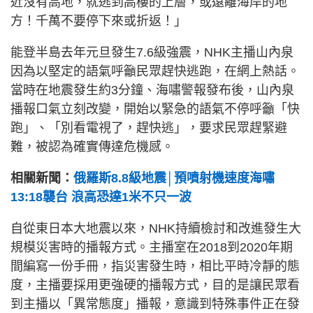
近沒有高地，就逃到高樓的上層，或遠離海岸的地
方！千萬不要停下來或折返！」
能登半島去年元旦發生7.6級強震，NHK主播山內泉
因為以堅定的語氣呼籲民眾趕快逃跑，在網上熱話。
當時在地震發生約3分鐘、海嘯警報發布後，山內泉
播報口氣立刻改變，開始以緊急的語氣不停呼籲「快
跑」、「別看電視了，趕快逃」，要求民眾趕緊避
難，被認為確實傳達危機感。
相關新聞：
俄羅斯8.8級地震│預噴射機速度海嘯
13:18襲台 浪高恐達1米不只一波
自從東日本大地震以來，NHK持續檢討和改進發生大
規模災害時的播報方式。主播室在2018到2020年期
間編寫一份手冊，指災害發生時，相比平時冷靜的態
度，主播要採用更強硬的播報方式，目的是讓民眾看
到主播以「異常態度」播報，意識到特殊事件正在發