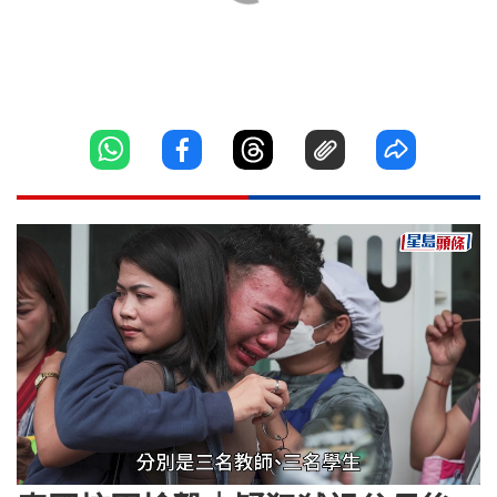
Loaded
:
Unmute
25.19%