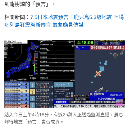
到龍樹諒的「預言」。
相關新聞：
7.5日本地震預言︱鹿兒島5.3級地震 吐噶
喇列島狂震惹新傳言 氣象廳見傳媒
踏入今日上午4時18分，有近25萬人正透過監測直播，屏息
靜待地震「預言」會否成真。