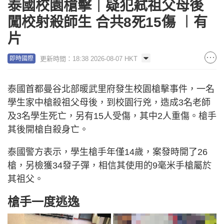
泰國校園槍擊｜疑犯弒祖父母後
闖校射殺師生 合共8死15傷 ︱有
片
更新時間：18:38 2026-08-07 HKT
即時國際
泰國首都曼谷北部暖武里府發生校園槍擊事件，一名
學生家中槍殺祖父母後，到校園行兇，造成3名老師
及3名學生死亡，另有15人受傷，其中2人重傷。槍手
其後開槍自殺身亡。
泰國警方表示，學生槍手年僅14歲，案發時開了26
槍，另檢獲34發子彈，相信其使用的9毫米手槍屬於
其祖父。
槍手一度逃逸