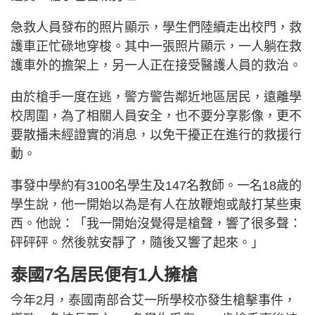
急救人員發布的照片​​顯示，學生們陸續走出校門，救
護車正忙碌地穿梭。其中一張照片顯示，一人躺在救
護車外的擔架上，另一人正在接受醫護人員的救治。
由於槍手一度在逃，警方警告鄰近地區居民，遠離學
校周圍，為了相關人員安全，也不要分享影像，更不
要散播未經證實的消息，以免干擾正在進行的救援行
動。
事發中學約有3100名學生及147名教師。一名18歲的
學生說，他一開始以為是有人在放鞭炮或敲打某些東
西。他說：「我一開始沒覺得是槍聲，響了很多聲：
砰砰砰。然後就安靜了，隨後又響了起來。」
泰國7名居民便有1人擁槍
今年2月，泰國南部合艾一所學校亦發生槍擊事件，