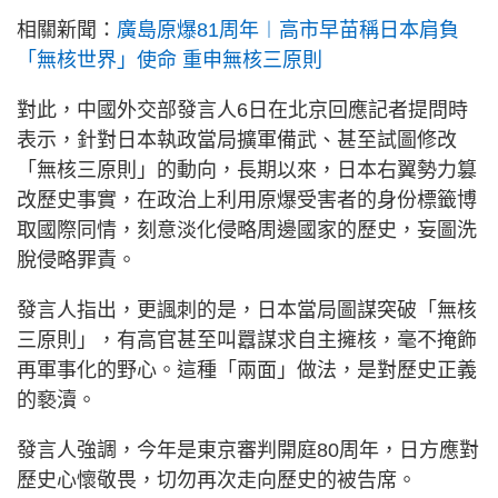
相關新聞：
廣島原爆81周年︱高市早苗稱日本肩負
「無核世界」使命 重申無核三原則
對此，中國外交部發言人6日在北京回應記者提問時
表示，針對日本執政當局擴軍備武、甚至試圖修改
「無核三原則」的動向，長期以來，日本右翼勢力篡
改歷史事實，在政治上利用原爆受害者的身份標籤博
取國際同情，刻意淡化侵略周邊國家的歷史，妄圖洗
脫侵略罪責。
發言人指出，更諷刺的是，日本當局圖謀突破「無核
三原則」，有高官甚至叫囂謀求自主擁核，毫不掩飾
再軍事化的野心。這種「兩面」做法，是對歷史正義
的褻瀆。
發言人強調，今年是東京審判開庭80周年，日方應對
歷史心懷敬畏，切勿再次走向歷史的被告席。