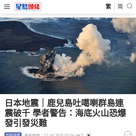
繁
简
日本地震｜鹿兒島吐噶喇群島連
震破千 學者警告：海底火山恐爆
發引發災難
更新時間：12:44 2025-07-04 HKT
即時國際