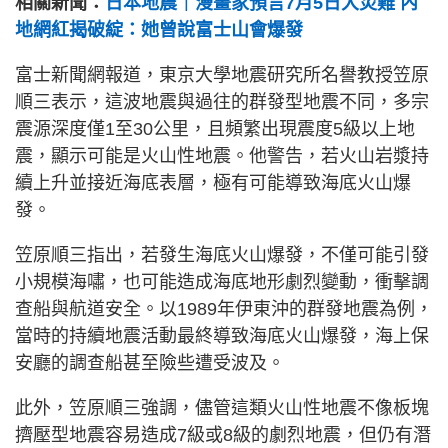
相關新聞：
日本地震｜漫畫家預言7月5日大災難 內
地網紅揭破綻：她曾說富士山會爆發
富士新聞網報道，東京大學地震研究所名譽教授笠原
順三表示，這波地震與過往的群發型地震不同，多宗
震源深度僅1至30公里，且頻繁出現震度5級以上地
震，顯示可能是火山性地震。他警告，若火山岩漿持
續上升並接近海底表層，極有可能導致海底火山爆
發。
笠原順三指出，若發生海底火山爆發，不僅可能引發
小規模海嘯，也可能造成海底地形劇烈變動，衝擊調
查船與航道安全。以1989年伊東沖的群發地震為例，
當時的持續地震活動最終導致海底火山爆發，海上保
安廳的調查船甚至險些遭受波及。
此外，笠原順三強調，儘管這類火山性地震不像板塊
擠壓型地震容易造成7級或8級的劇烈地震，但仍有潛