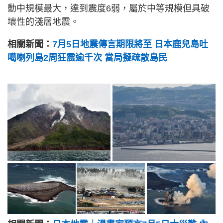
動中規模最大，達到震度6弱，屬於中等規模但具破
壞性的淺層地震。
相關新聞：
7月5日地震傳言期限將至 日本鹿兒島吐
噶喇列島2周狂震逾千次 當局擬疏散島民