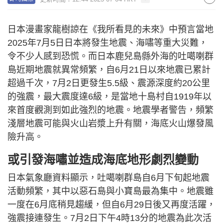
日本漫畫家龍樹諒在《我所看見的未來》中預言當地
2025年7月5日日本將發生地震、海嘯等重大災難，
令不少人感到恐慌。而日本鹿兒島縣外海的吐噶喇群
島近期地震就異常頻繁，自6月21日以來地震已累計
超過千次，7月2日更發生5.5級、震源深度約20公里
的強震，最大震度達6級，是當地十島村自1919年以
來首度觀測到如此強烈的地震。地震學者警告，頻繁
淺層地震可能與火山岩漿上升有關，海底火山爆發風
險升高。
或引發海嘯並造成海底地形劇烈變動
日本氣象廳資料顯示，吐噶喇群島自6月下旬起地震
活動頻繁，其中以惡石島與小寶島最為集中。地震雖
一度在6月底稍見趨緩，但自6月29日後又再度活躍，
強震接連發生。7月2日下午4時13分的地震為此次活