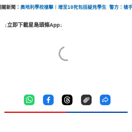
相關新聞：
奧地利學校槍擊︱增至10死包括疑兇學生 警方：槍
↓立即下載星島頭條App↓