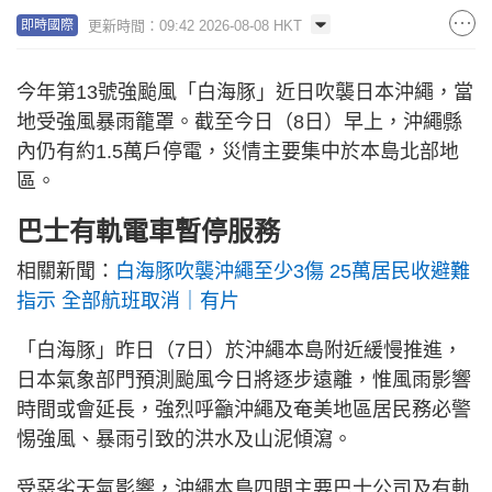
更新時間：09:42 2026-08-08 HKT
即時國際
今年第13號強颱風「白海豚」近日吹襲日本沖繩，當
地受強風暴雨籠罩。截至今日（8日）早上，沖繩縣
內仍有約1.5萬戶停電，災情主要集中於本島北部地
區。
巴士有軌電車暫停服務
相關新聞：
白海豚吹襲沖繩至少3傷 25萬居民收避難
指示 全部航班取消｜有片
「白海豚」昨日（7日）於沖繩本島附近緩慢推進，
日本氣象部門預測颱風今日將逐步遠離，惟風雨影響
時間或會延長，強烈呼籲沖繩及奄美地區居民務必警
惕強風、暴雨引致的洪水及山泥傾瀉。
受惡劣天氣影響，沖繩本島四間主要巴士公司及有軌