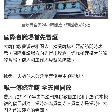
曹溪寺全天24小時開放。韓國觀光公社
國際會議場首先冒煙
大韓佛教曹溪宗相關人士接受韓聯社電話訪問時表
示，國際會議場方向先冒出煙霧，煙霧迅速擴大並觸
發警報，僧人和工作人員緊急疏散。
據悉，火勢並未蔓延至曹溪寺主殿區域。
唯一傳統寺廟 全天候開放
曹溪寺於1910年由希望朝鮮佛教自主化和民族資本恢
復的僧侶創建，當時名為覺皇寺。覺皇寺是當時四大
門內首次建立的寺廟。