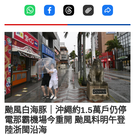
颱風白海豚｜沖繩約1.5萬戶仍停
電那霸機場今重開 颱風料明午登
陸浙閩沿海