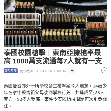
泰國校園槍擊｜東南亞擁槍率最
高 1000萬支流通每7人就有一支
更新時間：00:03 2026-08-08 HKT
即時國際
泰國曼谷郊外一所學校發生槍擊案令人震驚，14歲少
年在家中殺害祖父母後到學校行兇，共造成至少8人
死亡、30多人受傷，事件令泰國槍械問題再次引發關
注。