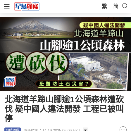
繁
简
北海道羊蹄山腳逾1公頃森林遭砍
伐 疑中國人違法開發 工程已被叫
停
更新時間：14:19 2025-06-09 HKT
即時國際