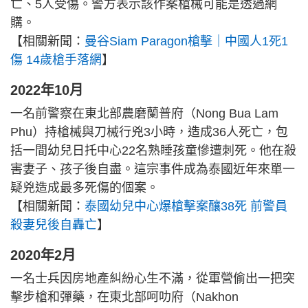
亡、5人受傷。警方表示該作案槍械可能是透過網
購。
【相關新聞：
曼谷Siam Paragon槍擊｜中國人1死1
傷 14歲槍手落網
】
2022年10月
一名前警察在東北部農磨蘭普府（Nong Bua Lam
Phu）持槍械與刀械行兇3小時，造成36人死亡，包
括一間幼兒日托中心22名熟睡孩童慘遭刺死。他在殺
害妻子、孩子後自盡。這宗事件成為泰國近年來單一
疑兇造成最多死傷的個案。
【相關新聞：
泰國幼兒中心爆槍擊案釀38死 前警員
殺妻兒後自轟亡
】
2020年2月
一名士兵因房地產糾紛心生不滿，從軍營偷出一把突
擊步槍和彈藥，在東北部呵叻府（Nakhon