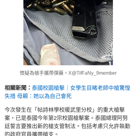
懷疑為槍手攜帶彈藥。X@TifFaNy_9member
相關新聞：
泰國校園槍擊｜女學生目睹老師中槍驚惶
失措 母親：她以為自己會死
今次發生在「帖詩林學校暖武里分校」的重大槍擊
案，已是泰國今年第2宗校園槍擊案。泰國總理阿努
廷誓言要推出新的槍支管制法。包括考慮只允許執勤
的政府官員攜帶槍支。