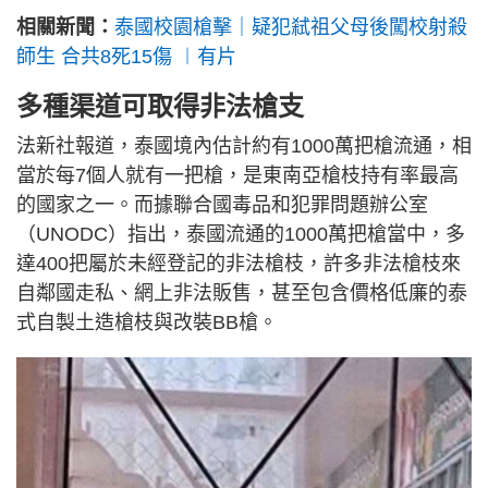
相關新聞：
泰國校園槍擊｜疑犯弒祖父母後闖校射殺
師生 合共8死15傷 ︱有片
多種渠道可取得非法槍支
法新社報道，泰國境內估計約有1000萬把槍流通，相
當於每7個人就有一把槍，是東南亞槍枝持有率最高
的國家之一。而據聯合國毒品和犯罪問題辦公室
（UNODC）指出，泰國流通的1000萬把槍當中，多
達400把屬於未經登記的非法槍枝，許多非法槍枝來
自鄰國走私、網上非法販售，甚至包含價格低廉的泰
式自製土造槍枝與改裝BB槍。