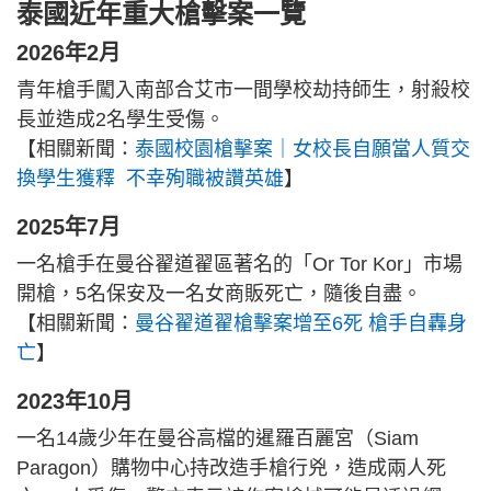
泰國近年重大槍擊案一覽
2026年2月
青年槍手闖入南部合艾市一間學校劫持師生，射殺校
長並造成2名學生受傷。
【相關新聞：
泰國校園槍擊案｜女校長自願當人質交
換學生獲釋 不幸殉職被讚英雄
】
2025年7月
一名槍手在曼谷翟道翟區著名的「Or Tor Kor」市場
開槍，5名保安及一名女商販死亡，隨後自盡。
【相關新聞：
曼谷翟道翟槍擊案增至6死 槍手自轟身
亡
】
2023年10月
一名14歲少年在曼谷高檔的暹羅百麗宮（Siam
Paragon）購物中心持改造手槍行兇，造成兩人死