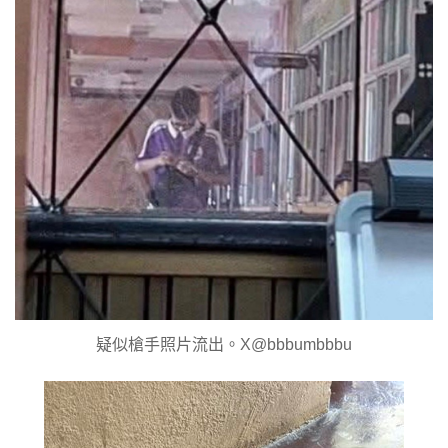
疑似槍手照片流出。X@bbbumbbbu