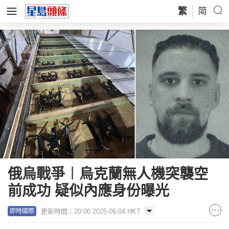
繁
简
俄烏戰爭︱烏克蘭無人機突襲空
前成功 疑似內應身份曝光
更新時間：20:00 2025-06-04 HKT
即時國際