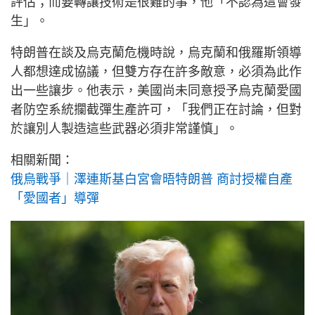
評估；而要轉讓技術是很難的事，他「不認為這會發
生」。
特朗普在談及烏克蘭危機時說，烏克蘭和俄羅斯領導
人都想達成協議，但雙方存在許多敵意，必須為此作
出一些讓步。他表示，美國尚未同意授予烏克蘭愛國
者防空系統攔截彈生產許可，「我們正在討論，但對
於讓別人製造這些武器必須非常謹慎」。
相關新聞：
俄烏戰爭｜澤連斯基白宮會晤特朗普 商討授權自產
「愛國者」導彈