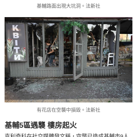
基輔路面出現大坑洞。法新社
有花店在空襲中損毀。法新社
基輔5區遇襲 樓房起火
克利奇科在社交媒體發文稱，空襲已造成基輔市9人