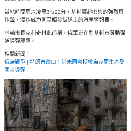
當地時間周六凌晨3時22分，基輔響起密集的強烈爆
炸聲，爆炸威力甚至觸發街道上的汽車警報器。
基輔市長克利奇科此前稱，俄軍正在對基輔市發動彈
道導彈襲擊。
相關新聞：
俄烏戰爭 | 特朗普改口：尚未同意授權烏克蘭生產愛
國者導彈