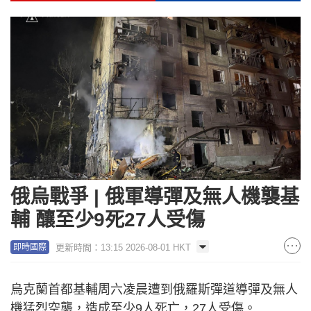
俄烏戰爭 | 俄軍導彈及無人機襲基
輔 釀至少9死27人受傷
更新時間：13:15 2026-08-01 HKT
即時國際
烏克蘭首都基輔周六凌晨遭到俄羅斯彈道導彈及無人
機猛烈空襲，造成至少9人死亡，27人受傷。