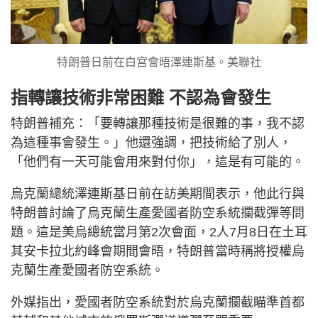
特朗普日前在白宮會晤澤連斯基。美聯社
指轉讓技術非常困難 不認為會發生
特朗普補充：「要轉讓那種技術是很難的事，我不認
為這種事會發生。」他還強調，把技術給了別人，
「他們有一天可能會用來對付你」，這是有可能的。
烏克蘭總統澤連斯基日前在訪美期間表示，他此行與
特朗普討論了烏克蘭生產愛國者防空系統攔截彈等問
題。這是美烏總統當月第2次會面，2人7月8日在土耳
其安卡拉北約峰會期間會晤，特朗普當時稱將授權烏
克蘭生產愛國者防空系統。
外媒指出，愛國者防空系統對於烏克蘭攔截瞄準首都