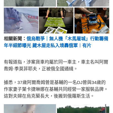
相關新聞：
俄烏戰爭｜無人機「木馬屠城」行動籌備
年半細節曝光 藏木屋走私入境轟俄軍︱有片
有報道指，涉案貨車均屬於同一車主，車主名叫阿爾
喬姆·季莫菲耶夫，正被俄全國通緝。
據悉，37歲阿爾喬姆曾是基輔的一名DJ曾與34歲的
作家妻子葉卡捷琳娜在基輔共同經營一家服裝品牌。
這對夫婦在烏克蘭長大，後搬到俄羅斯生活。