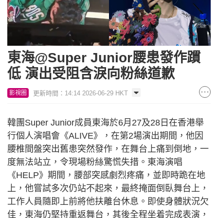
東海@Super Junior腰患發作躀
低 演出受阻含淚向粉絲道歉
更新時間：14:14 2026-06-29 HKT
影視圈
韓團Super Junior成員東海於6月27及28日在香港舉
行個人演唱會《ALIVE》，在第2場演出期間，他因
腰椎間盤突出舊患突然發作，在舞台上痛到倒地，一
度無法站立，令現場粉絲驚慌失措。東海演唱
《HELP》期間，腰部突感劇烈疼痛，並即時跪在地
上，他嘗試多次仍站不起來，最終掩面倒臥舞台上，
工作人員隨即上前將他扶離台休息。即使身體狀況欠
佳，東海仍堅持重返舞台，其後全程坐着完成表演，