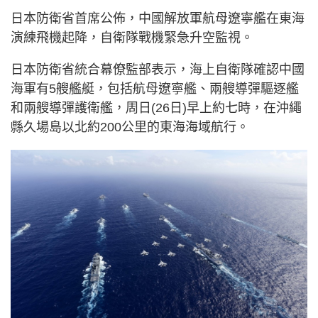
日本防衛省首席公佈，中國解放軍航母遼寧艦在東海
演練飛機起降，自衛隊戰機緊急升空監視。
日本防衛省統合幕僚監部表示，海上自衛隊確認中國
海軍有5艘艦艇，包括航母遼寧艦、兩艘導彈驅逐艦
和兩艘導彈護衛艦，周日(26日)早上約七時，在沖繩
縣久場島以北約200公里的東海海域航行。