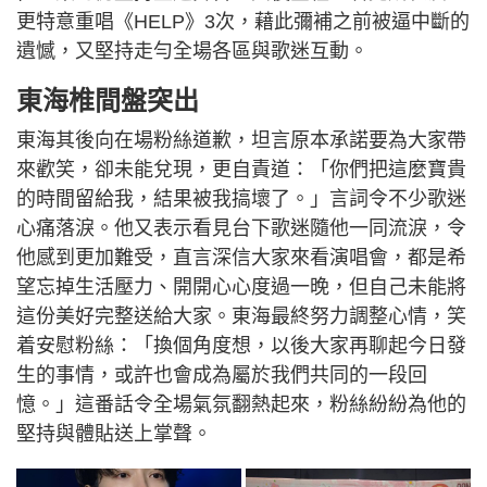
更特意重唱《HELP》3次，藉此彌補之前被逼中斷的
遺憾，又堅持走勻全場各區與歌迷互動。
東海椎間盤突出
東海其後向在場粉絲道歉，坦言原本承諾要為大家帶
來歡笑，卻未能兌現，更自責道：「你們把這麼寶貴
的時間留給我，結果被我搞壞了。」言詞令不少歌迷
心痛落淚。他又表示看見台下歌迷隨他一同流淚，令
他感到更加難受，直言深信大家來看演唱會，都是希
望忘掉生活壓力、開開心心度過一晚，但自己未能將
這份美好完整送給大家。東海最終努力調整心情，笑
着安慰粉絲：「換個角度想，以後大家再聊起今日發
生的事情，或許也會成為屬於我們共同的一段回
憶。」這番話令全場氣氛翻熱起來，粉絲紛紛為他的
堅持與體貼送上掌聲。