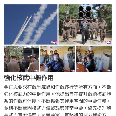
強化核武中樞作用
金正恩要求在戰爭威懾和作戰遂行等所有方面，不斷
強化核武力的中樞作用。他提出旨在提升戰術核武體
系的作戰可信度、不斷擴張其運用空間的重要任務，
並稱不斷鞏固核武力備戰態勢非常重要，優先提升炮
兵武力質素優勢，是勞動黨一貫堅持的武力建設方