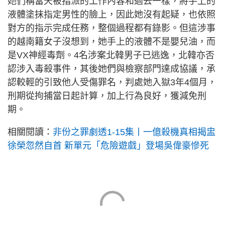
她們稱當天被指派的工作內容和過去一樣，將手上的
液體塗抹指定男性的臉上，因此她沒有起疑，也依照
對方的指示完成任務，整個過程都有錄影。但這涉事
的越南籍女子沒想到，她手上的液體不是嬰兒油，而
是VX神經毒劑。4名涉案北韓男子已逃逸，北韓亦否
認涉入毒殺事件，其後她們與檢察部門達成協議，承
認較輕的引致他人受傷罪名，判處她入獄3年4個月，
刑期從拘捕當日起計算，加上行為良好，獲減免刑
期。
相關閱讀：
非份之罪劇透1-15集丨一億殺機真相揭盅
徐榮忽然自首 新單元「危險遊戲」登場吳偉豪慘死