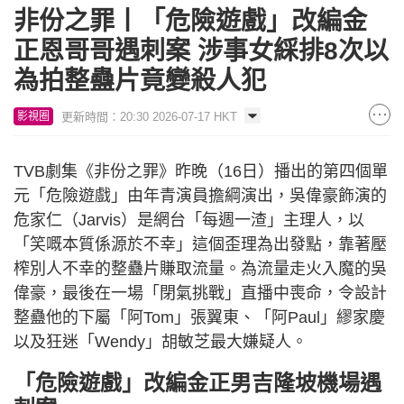
非份之罪丨「危險遊戲」改編金
正恩哥哥遇刺案 涉事女綵排8次以
為拍整蠱片竟變殺人犯
更新時間：20:30 2026-07-17 HKT
影視圈
TVB劇集《非份之罪》昨晚（16日）播出的第四個單
元「危險遊戲」由年青演員擔綱演出，吳偉豪飾演的
危家仁（Jarvis）是網台「每週一渣」主理人，以
「笑嘅本質係源於不幸」這個歪理為出發點，靠著壓
榨別人不幸的整蠱片賺取流量。為流量走火入魔的吳
偉豪，最後在一場「閉氣挑戰」直播中喪命，令設計
整蠱他的下屬「阿Tom」張翼東、「阿Paul」繆家慶
以及狂迷「Wendy」胡敏芝最大嫌疑人。
「危險遊戲」改編金正男吉隆坡機場遇