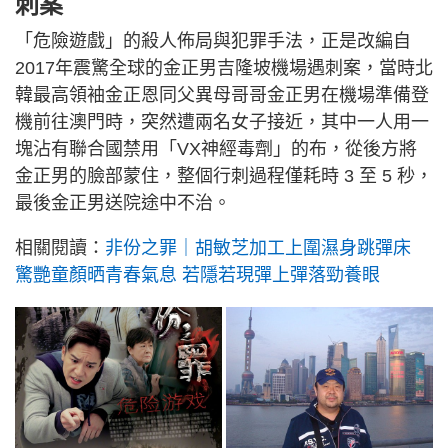
刺案
「危險遊戲」的殺人佈局與犯罪手法，正是改編自
2017年震驚全球的金正男吉隆坡機場遇刺案，當時北
韓最高領袖金正恩同父異母哥哥金正男在機場準備登
機前往澳門時，突然遭兩名女子接近，其中一人用一
塊沾有聯合國禁用「VX神經毒劑」的布，從後方將
金正男的臉部蒙住，整個行刺過程僅耗時 3 至 5 秒，
最後金正男送院途中不治。
相關閱讀：
非份之罪｜胡敏芝加工上圍濕身跳彈床
驚艷童顏晒青春氣息 若隱若現彈上彈落勁養眼