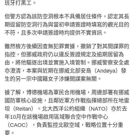
班牙打黑工。
但警方認為該防空洞根本不具備居住條件，認定其長
期逗留防空洞行為與當初申請簽證時填寫的觀光目的
不符，且多次申請簽證時均提供不實資訊。
雖然檢方後續因查無犯罪實據，撤銷了對其間諜罪的
指控，但挪威政府仍以違反簽證規定及逾期居留為
由，將他驅逐出境並實施入境管制。挪威警察安全處
亦澄清，本案與近期在挪威北部安島（Andøya）發
生的另一宗中國籍女子涉嫌間諜案無關。
據了解，博德機場為軍民合用機場，周邊部署有挪威
國防軍核心設施，且鄰近軍方作戰指揮總部所在地雷
坦（Reitan）。北大西洋公約組織（NATO）亦於去
年10月在該機場啟用區域聯合空中作戰中心
（CAOC），負責監控北歐空域，戰略位置十分重
要。