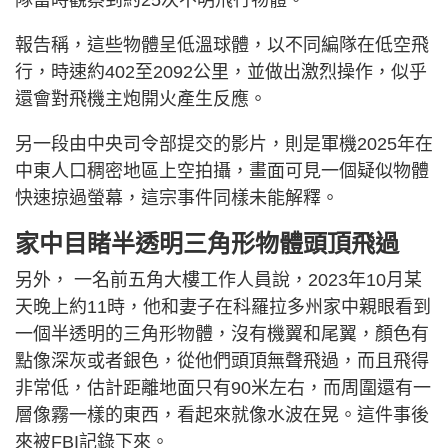
隊當時觀察到約25次不明飛行物體。
報告稱，這些物體呈低溫球體，以不同編隊在低空飛
行，時速約402至2092公里，並做出激烈操作，似乎
還會對飛機主炮開火產生反應。
另一段由中央司令部提交的影片，則是軍機2025年在
中東人口稠密地區上空拍攝，畫面可見一個疑似物體
快速掠過螢幕，這宗事件同樣未能解釋。
家中目睹半透明三角形物體頭頂飛過
另外， 一名前五角大樓工作人員說，2023年10月某
天晚上約11時，他和妻子在科羅拉多州家中親眼看到
一個半透明的三角形物體，沒有機翼和尾翼，顏色有
點像深灰或者銀色，從他們頭頂無聲飛過，而且飛得
非常低，估計距離地面只有90米左右，而周圍還有一
層像霧一樣的東西，看起來就像水波在晃。這件事後
來被FBI記錄下來。