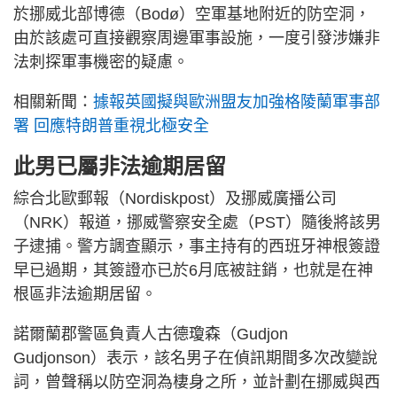
於挪威北部博德（Bodø）空軍基地附近的防空洞，
由於該處可直接觀察周邊軍事設施，一度引發涉嫌非
法刺探軍事機密的疑慮。
相關新聞：
據報英國擬與歐洲盟友加強格陵蘭軍事部
署 回應特朗普重視北極安全
此男已屬非法逾期居留
綜合北歐郵報（Nordiskpost）及挪威廣播公司
（NRK）報道，挪威警察安全處（PST）隨後將該男
子逮捕。警方調查顯示，事主持有的西班牙神根簽證
早已過期，其簽證亦已於6月底被註銷，也就是在神
根區非法逾期居留。
諾爾蘭郡警區負責人古德瓊森（Gudjon
Gudjonson）表示，該名男子在偵訊期間多次改變說
詞，曾聲稱以防空洞為棲身之所，並計劃在挪威與西