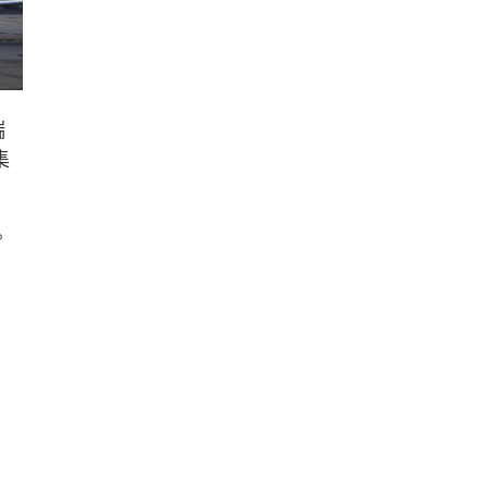
瑞
集
。