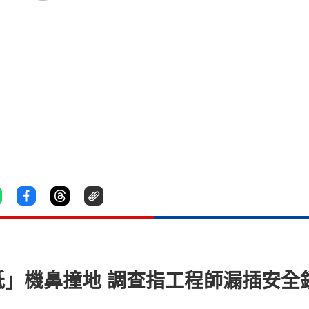
跪低」機鼻撞地 調查指工程師漏插安全