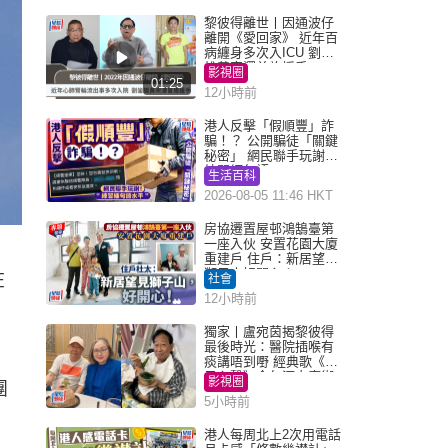
黎彼得離世丨因通波仔
離開《愛回家》 近年百
病纏身多次入ICU 劉鑾
雄黃宗澤曾施援手
影視圈
01:25
12小時前
港人反擊「假順豐」詐
騙！？ 公開騙徒「關鍵
秘密」 網民聯手玩謝：
練習緬甸語
生活百科
2026-08-05 11:46 HKT
房協遷置屋邨鴻鵠臺第
一座入伙 安置花園大廈
重建戶 住戶：新居望見
獅子山好開心！
在
社會
12小時前
獨家丨盧宛茵揭黎彼得
最後時光：醫院插喉有
痰講唔到嘢 經典歌《浪
子心聲》金句源自廟街
影視圈
團
睇相佬
5小時前
港人每周北上2次用電話