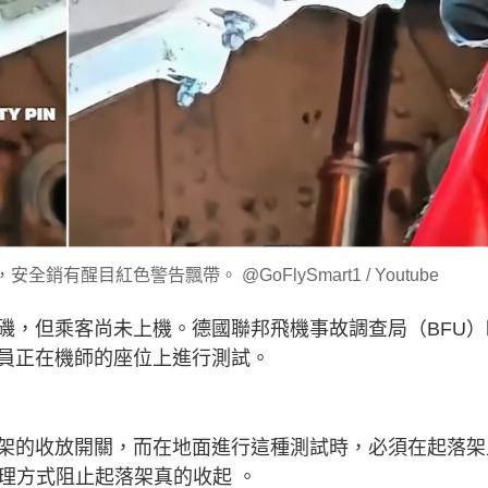
全銷有醒目紅色警告飄帶。 @GoFlySmart1 / Youtube
磯，但乘客尚未上機。德國聯邦飛機事故調查局（BFU）
員正在機師的座位上進行測試。
架的收放開關，而在地面進行這種測試時，必須在起落架
以物理方式阻止起落架真的收起 。