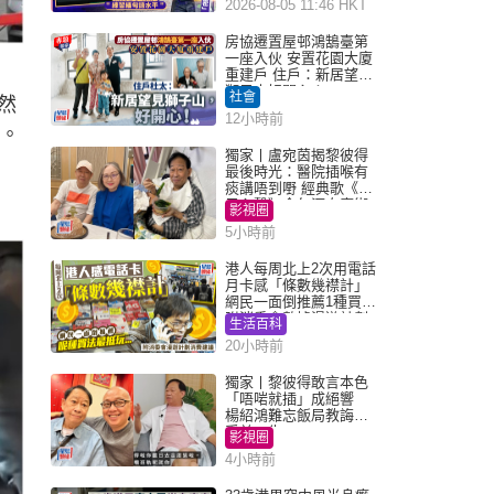
2026-08-05 11:46 HKT
房協遷置屋邨鴻鵠臺第
一座入伙 安置花園大廈
重建戶 住戶：新居望見
獅子山好開心！
社會
突然
12小時前
銷。
獨家丨盧宛茵揭黎彼得
最後時光：醫院插喉有
痰講唔到嘢 經典歌《浪
子心聲》金句源自廟街
影視圈
睇相佬
5小時前
港人每周北上2次用電話
月卡感「條數幾襟計」
網民一面倒推薦1種買法
附消委會數據漫遊計劃
生活百科
消費提示
20小時前
獨家丨黎彼得敢言本色
「唔啱就插」成絕響
楊紹鴻難忘飯局教誨：
受益一生
影視圈
4小時前