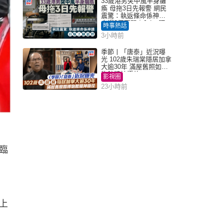
33歲港男突中風半身癱
瘓 母拖3日先報警 網民
震驚：執返條命係神蹟
自爆2個惡習｜Juicy叮
時事熱話
3小時前
季節丨「唐泰」近況曝
光 102歲朱瑞棠隱居加拿
大逾30年 滿屋舊照如博
物館精神極佳
影視圈
23小時前
臨
上