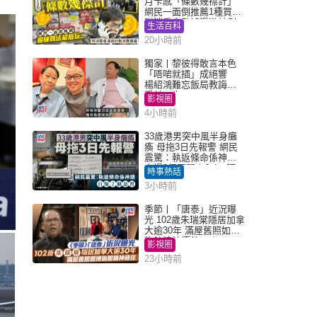
月卡感「條數幾襟計」
網民一面倒推薦1種買法
附消委會數據漫遊計劃
生活百科
消費提示
20小時前
獨家丨黎彼得敢言本色
「唔啱就插」成絕響
楊紹鴻難忘飯局教誨：
受益一生
影視圈
4小時前
33歲港男突中風半身癱
瘓 母拖3日先報警 網民
震驚：執返條命係神蹟
自爆2個惡習｜Juicy叮
時事熱話
3小時前
季節丨「唐泰」近況曝
光 102歲朱瑞棠隱居加拿
大逾30年 滿屋舊照如博
物館精神極佳
影視圈
23小時前