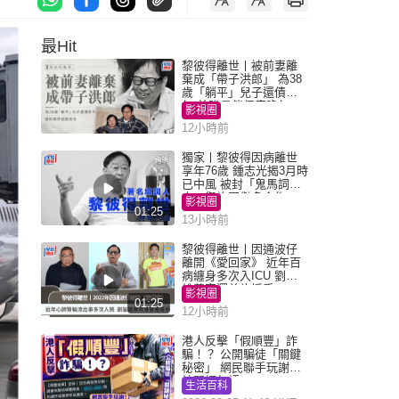
最Hit
黎彼得離世丨被前妻離
棄成「帶子洪郎」 為38
歲「躺平」兒子還債多
年 曾盼尋伴侶度晚年
影視圈
12小時前
獨家丨黎彼得因病離世
享年76歲 鍾志光揭3月時
已中風 被封「鬼馬詞
人」與許冠傑多合作
影視圈
01:25
13小時前
黎彼得離世丨因通波仔
離開《愛回家》 近年百
病纏身多次入ICU 劉鑾
雄黃宗澤曾施援手
影視圈
01:25
12小時前
港人反擊「假順豐」詐
騙！？ 公開騙徒「關鍵
秘密」 網民聯手玩謝：
練習緬甸語
生活百科