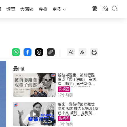
繁
简
育
體育
大灣區
專欄
更多
最Hit
黎彼得離世丨被前妻離
棄成「帶子洪郎」 為38
歲「躺平」兒子還債多
年 曾盼尋伴侶度晚年
影視圈
12小時前
獨家丨黎彼得因病離世
享年76歲 鍾志光揭3月時
已中風 被封「鬼馬詞
人」與許冠傑多合作
影視圈
01:25
13小時前