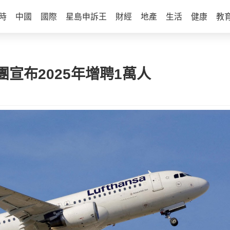
時
中國
國際
星島申訴王
財經
地產
生活
健康
教
宣布2025年增聘1萬人