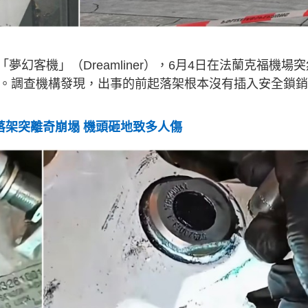
-9「夢幻客機」（Dreamliner），6月4日在法蘭克福機場
傷。調查機構發現，出事的前起落架根本沒有插入安全鎖
落架突離奇崩塌 機頭砸地致多人傷