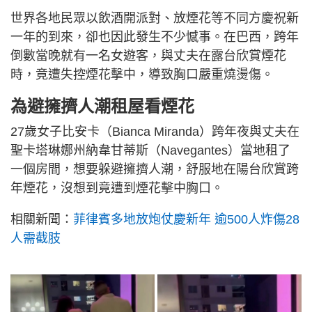
世界各地民眾以飲酒開派對、放煙花等不同方慶祝新
一年的到來，卻也因此發生不少憾事。在巴西，跨年
倒數當晚就有一名女遊客，與丈夫在露台欣賞煙花
時，竟遭失控煙花擊中，導致胸口嚴重燒燙傷。
為避擁擠人潮租屋看煙花
27歲女子比安卡（Bianca Miranda）跨年夜與丈夫在
聖卡塔琳娜州納韋甘蒂斯（Navegantes）當地租了
一個房間，想要躲避擁擠人潮，舒服地在陽台欣賞跨
年煙花，沒想到竟遭到煙花擊中胸口。
相關新聞：
菲律賓多地放炮仗慶新年 逾500人炸傷28
人需截肢