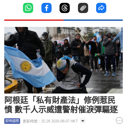
阿根廷「私有財產法」修例惹民
憤 數千人示威遭警射催淚彈驅逐
更新時間：15:28 2026-08-07 HKT
即時國際