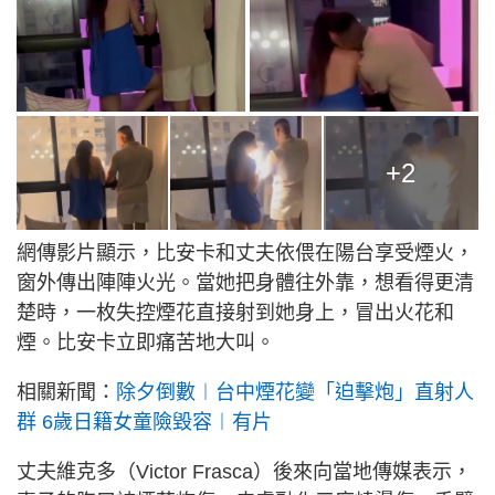
+2
網傳影片顯示，比安卡和丈夫依偎在陽台享受煙火，
窗外傳出陣陣火光。當她把身體往外靠，想看得更清
楚時，一枚失控煙花直接射到她身上，冒出火花和
煙。比安卡立即痛苦地大叫。
相關新聞：
除夕倒數︱台中煙花變「迫擊炮」直射人
群 6歲日籍女童險毀容︱有片
丈夫維克多（Victor Frasca）後來向當地傳媒表示，