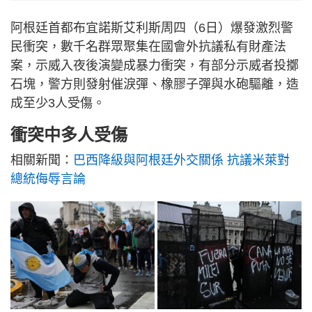
阿根廷首都布宜諾斯艾利斯周四（6日）爆發激烈警
民衝突，數千名群眾聚集在國會外抗議私有財產法
案，示威入夜後演變成暴力衝突，有部分示威者投擲
石塊，警方則發射催淚彈、橡膠子彈與水砲驅離，造
成至少3人受傷。
衝突中多人受傷
相關新聞：
巴西降級與阿根廷外交關係 抗議米萊對
總統侮辱言論