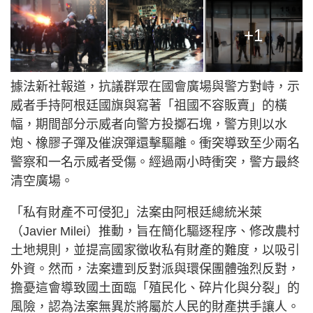
+1
據法新社報道，抗議群眾在國會廣場與警方對峙，示
威者手持阿根廷國旗與寫著「祖國不容販賣」的橫
幅，期間部分示威者向警方投擲石塊，警方則以水
炮、橡膠子彈及催淚彈還擊驅離。衝突導致至少兩名
警察和一名示威者受傷。經過兩小時衝突，警方最終
清空廣場。
「私有財產不可侵犯」法案由阿根廷總統米萊
（Javier Milei）推動，旨在簡化驅逐程序、修改農村
土地規則，並提高國家徵收私有財產的難度，以吸引
外資。然而，法案遭到反對派與環保團體強烈反對，
擔憂這會導致國土面臨「殖民化、碎片化與分裂」的
風險，認為法案無異於將屬於人民的財產拱手讓人。