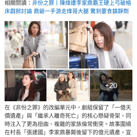
相關閱讀：
非份之罪丨陳煒遭李家鼎霸王硬上弓破格
床戲掀討論 鼎爺一手游走煒哥大腿 驚到要食鎮靜劑
+20
在《非份之罪》的改編單元中，劇組保留了「一億天
價遺產」與「繼承人離奇死亡」的核心懸疑骨架，同
時注入了更為扭曲、複雜的家族倫常衝突。故事圍繞
在村長「張建國」李家鼎暴斃後留下的億元遺產，宣