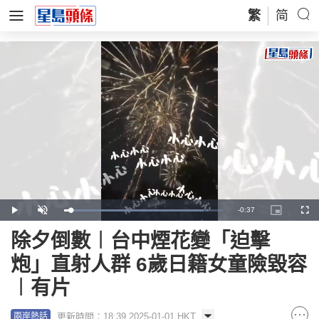
繁
简
Remaining
-
0:37
Loaded
:
Play
Unmute
Picture-
Full
87.61%
in-
Picture
Time
除夕倒數︱台中煙花變「迫擊
炮」直射人群 6歲日籍女童險毀容
︱有片
更新時間：18:39 2025-01-01 HKT
兩岸熱話