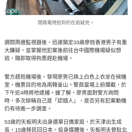
閉路電視拍到的在逃疑兇。
調閱周邊監視器後，迅速鎖定33歲廖姓香港男子有重
大嫌疑，
並掌握他犯案後前往台中國際機場疑似想
逃，隨即取得拘票趕赴機場。
警方趕抵機場後，發現廖男已換上白色上衣坐在候機
室，機票目的地為南韓釜山。警員當場上前攔截，於
下午近4時將他逮捕。據了解，廖男面對警方詢問
時，多次辯稱自己是「認錯人」，是否另有犯案動機
仍有待進一步調查。
53歲的矢板明夫出身遺華日僑家庭，於天津出生成
長，15歲移民回日本。投身媒體後，矢板明夫曾駐北