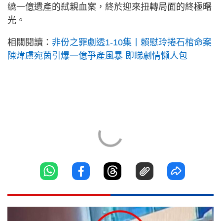
繞一億遺產的弒親血案，終於迎來扭轉局面的終極曙
光。
相關閱讀：
非份之罪劇透1-10集丨賴慰玲捲石棺命案
陳煒盧宛茵引爆一億爭產風暴 即睇劇情懶人包