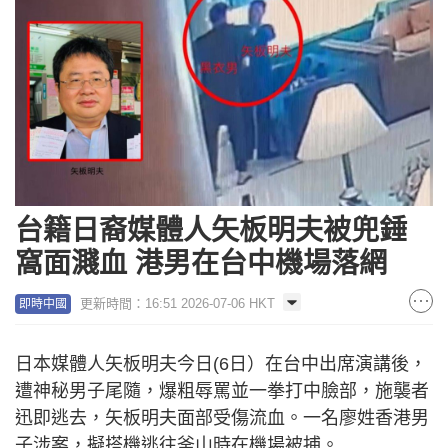
台籍日裔媒體人矢板明夫被兜錘
窩面濺血 港男在台中機場落網
更新時間：16:51 2026-07-06 HKT
即時中國
日本媒體人矢板明夫今日(6日）在台中出席演講後，
遭神秘男子尾隨，爆粗辱罵並一拳打中臉部，施襲者
迅即逃去，矢板明夫面部受傷流血。一名廖姓香港男
子涉案，擬搭機逃往
釜山時在機場被捕。