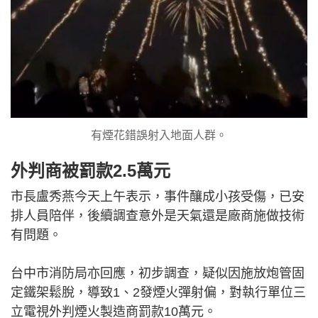
有煙花錯誤射入地面人群。
外判商被罰款2.5萬元
市長盧秀燕今天上午表示，事件釀成小孩受傷，已安
排人員陪伴，後續調查意外是天氣還是廠商施做技術
有問題。
台中市消防局亦回應，初步調查，疑似因施放炮管固
定鐵架鬆脫，導致1、2發煙火彈射偏，對執行單位三
立電視外判煙火製造商罰款10萬元。