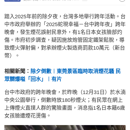
踏入2025年前的除夕夜，台灣多地舉行跨年活動。台
中市政府舉辦的「2025蛇現幸福－台中跨年夜」跨年
晚會，發生煙花誤射民意外，有1名日本女孩臉部灼
傷。市府初步調查，疑因施放炮管固定鐵架鬆脫，導
致煙火彈射偏，對承辦煙火製造商罰款10萬元（新台
幣）。
相關新聞：
除夕倒數︱東莞景區臨時取消煙花騷 民
眾嬲爆嗌「回水」︱有片
台中市政府的跨年晚會，於昨晚（12月31日）於水湳
中央公園舉行，倒數時放180秒煙火；有民眾在網上
上傳煙火直撲人群的驚險畫面，消息指1名日本籍6歲
女孩臉遭煙花燙傷。