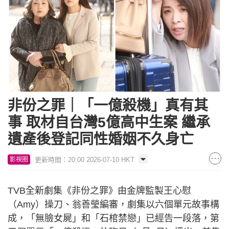
非份之罪｜「一億殺機」真有其
事 取材自台灣5億高中生案 繼承
遺產後登記同性婚姻不久身亡
更新時間：20:00 2026-07-10 HKT
影視圈
TVB全新劇集《非份之罪》由金牌監製王心慰
（Amy）操刀、翁善瑩編審，劇集以六個單元故事構
成，「無臉女屍」和「石棺禁戀」已經告一段落，第