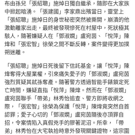
布由孫兒「張紹聰」施焯日獨自繼承，隨即在大家族
中掀起暗湧。「張建國」李家鼎出殯當日，靈堂上
「張紹聰」施焯日的身世秘密突然被撕開，崩潰的他
激動離家出走，最終被發現慘死在村屋中，死狀極其
駭人，隨著嫌疑人在「鄧淑嫻」盧宛茵、「悅萍」陳
煒和「張宏智」徐榮之間不斷反轉，案件變得更加撲
朔迷離。
「張紹聰」施焯日死後留下信託基金，讓「悅萍」陳
煒奪得大屋業權，引來痛失愛子的「鄧淑嫻」盧宛茵
強烈質疑其弒孫奪產。隨著警方透過智能手錶鎖定死
亡時間，嫌疑直指「悅萍」陳煒。然而在「鄧淑嫻」
盧宛茵聯手「帶弟」林秀怡追查、警方即將收網之
際，「張宏智」徐榮為保護「悅萍」陳煒竟突然自首
認罪；愛子心切的「鄧淑嫻」盧宛茵隨後亦頂罪自
招，令案情陷入真假兇手的膠著泥沼。所幸，「帶
弟」林秀怡在大宅執拾時意外發現關鍵證物，這宗圍