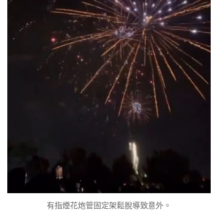
有指煙花炮管固定架鬆脫導致意外。