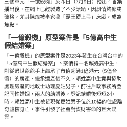
三個單元「一億殺機」於昨日（7月9日）播出。首集
播出後，在網上已經製造了不少話題，因劇情夠癲夠
破格，尤其陳煒被李家鼎「霸王硬上弓」床戲，成為
焦點。
「一億殺機」原型案件是「5億高中生
假結婚案」
「一億殺機」的原型案件是2023年發生在台灣台中的
「5億高中生假結婚案」。案情指一名賴姓高中生，
剛從過世爺爺手上繼承了市值超過1億港元（5億台
幣）的房產，繼承遺產後不久，賴姓高中生竟與協助
處理房產的地政士助理夏姓男子，前往戶政事務所登
記同性婚姻，兩人的結婚後，登記結婚後短短2小
時，賴姓高中生被發現從夏姓男子位於10樓的住處離
奇墮樓身亡，事件引發了社會對謀財害命的巨大疑
雲。