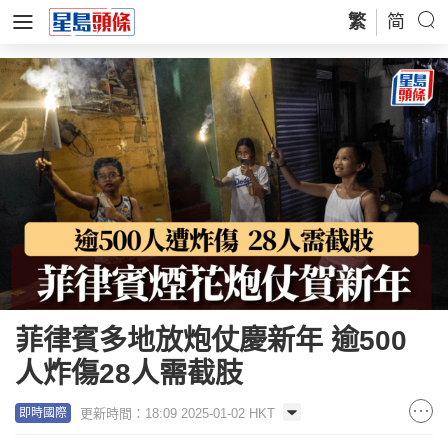
繁
简
菲律賓多地放炮仗慶新年 逾500
人炸傷28人需截肢
更新時間：18:09 2025-01-02 HKT
即時國際