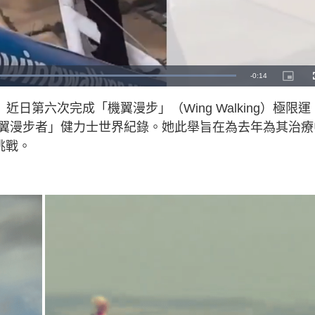
L
o
a
d
e）近日第六次完成「機翼漫步」（Wing Walking）極限運
e
d
:
翼漫步者」健力士世界紀錄。她此舉旨在為去年為其治療
1
0
0
挑戰。
.
0
0
%