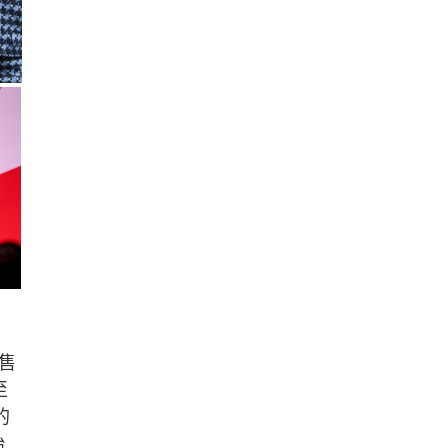
售
至
的
始