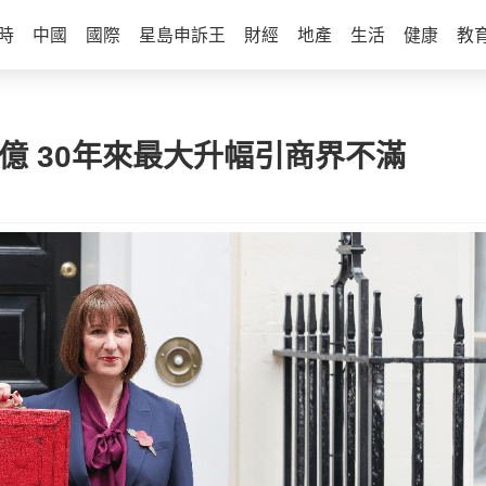
時
中國
國際
星島申訴王
財經
地產
生活
健康
教
8億 30年來最大升幅引商界不滿