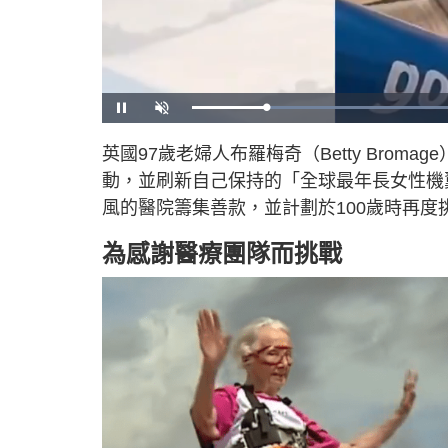
U
n
m
u
英國97歲老婦人布羅梅奇（Betty Bromag
t
e
動，並刷新自己保持的「全球最年長女性機
風的醫院籌集善款，並計劃於100歲時再度
為感謝醫療團隊而挑戰