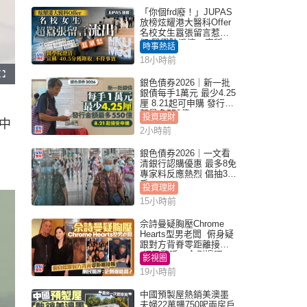
「你個frd廢！」JUPAS
放榜炫耀港大醫科Offer
名校女生囂張留言惹眾
怒 醫學院澄清：宣稱
時事熱話
「40.5分獲錄取」不符事
18小時前
實｜Juicy叮
銀色債券2026｜新一批
銀債每手1萬元 最少4.25
厘 8.21起可申購 發行金
額最多550億
投資理財
中
2小時前
銀色債券2026｜一文看
清銀行認購優惠 最多8免
專家料反應熱烈 倡抽30
手
投資理財
15小時前
佘詩曼疑胸壓Chrome
Hearts型男老闆 俯身疑
跟對方背脊零距離接觸
網民驚呼：企側邊唔
影視圈
得？
19小時前
中國預製屋熱銷美澳墨
夫婦22萬購750呎兩房戶