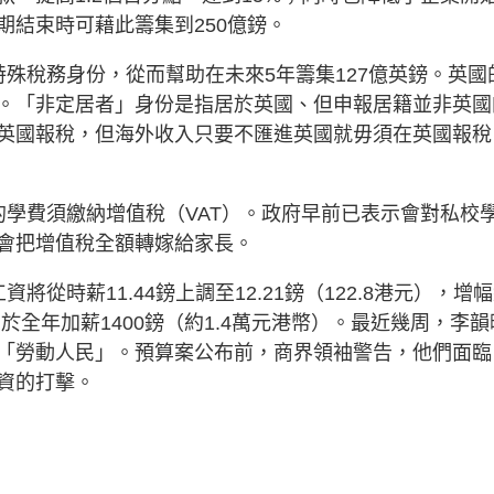
期結束時可藉此籌集到250億鎊。
殊稅務身份，從而幫助在未來5年籌集127億英鎊。英國
。「非定居者」身份是指居於英國、但申報居籍並非英國
英國報稅，但海外收入只要不匯進英國就毋須在英國報稅
的學費須繳納增值稅（VAT）。政府早前已表示會對私校
布會把增值稅全額轉嫁給家長。
從時薪11.44鎊上調至12.21鎊（122.8港元），增
於全年加薪1400鎊（約1.4萬元港幣）。最近幾周，李韻
「勞動人民」。預算案公布前，商界領袖警告，他們面臨
資的打擊。