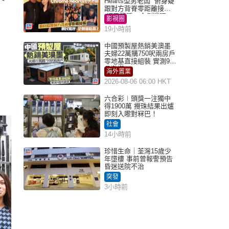
Hearts型男老闆 俯身疑
跟對方背脊零距離接觸
網民驚呼：企側邊唔
影視圈
得？
19小時前
中國預製屋熱銷美澳墨
夫婦22萬購750呎兩房戶
零地基直接組裝 實測9個
月激讚
海外置業
2026-08-06 06:00 HKT
六合彩︱頭獎一注獨中
得1900萬 攪珠結果出爐
即刻入嚟對冧巴！
社會
14小時前
珍惜生命｜荃灣15歲少
年墮樓 事前曾報警預告
昏迷送院不治
突發
3小時前