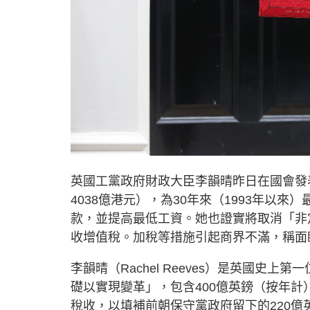
英國工黨政府財政大臣李韻晴昨日在國會發表
4038億港元），為30年來（1993年以
款，並提高最低工資。她也證實將取消「非定
收增值稅。加稅等措施引起商界不滿，稱面
李韻晴（Rachel Reeves）是英國
礎以實現變革」，包含400億英鎊（按年計
稅收，以填補前朝保守黨政府留下的220