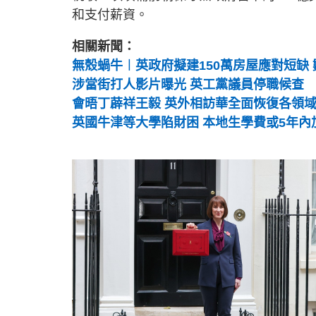
和支付薪資。
相關新聞：
無殼蝸牛︱英政府擬建150萬房屋應對短缺 
涉當街打人影片曝光 英工黨議員停職候查
會晤丁薜祥王毅 英外相訪華全面恢復各領
英國牛津等大學陷財困 本地生學費或5年內