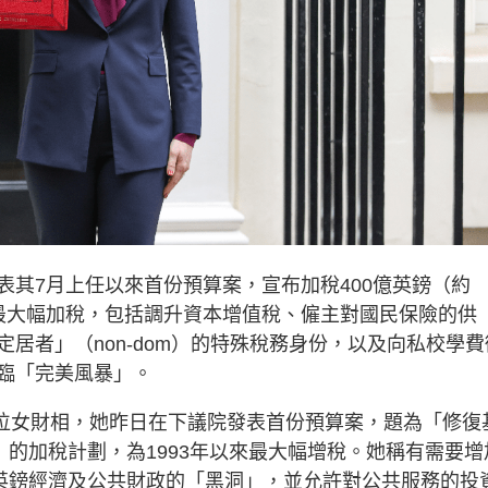
其7月上任以來首份預算案，宣布加稅400億英鎊（約
來）最大幅加稅，包括調升資本增值稅、僱主對國民保險的供
居者」（non-dom）的特殊稅務身份，以及向私校學費
臨「完美風暴」。
史上第一位女財相，她昨日在下議院發表首份預算案，題為「修復
）的加稅計劃，為1993年以來最大幅增稅。她稱有需要增
億英鎊經濟及公共財政的「黑洞」，並允許對公共服務的投