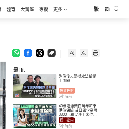
繁
简
育
體育
大灣區
專欄
更多
最Hit
謝偉俊夫婦擬效法蔡瀾
｜周顯
投資理財
6小時前
40歲港漂棄百萬年薪來
港做保險 昔日國企高層
3800元租尖沙咀床位｜
租盤Million
樓市動向
6小時前