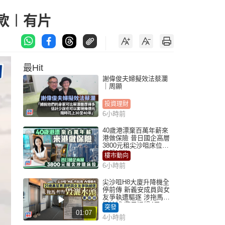
款︱有片
最Hit
謝偉俊夫婦擬效法蔡瀾
｜周顯
投資理財
6小時前
40歲港漂棄百萬年薪來
港做保險 昔日國企高層
3800元租尖沙咀床位｜
租盤Million
樓市動向
6小時前
尖沙咀H8大廈升降機全
停前傳 新義安成員與女
友爭執遭驅逐 涉拖馬刑
毀被捕 警另通緝4男
突發
01:07
4小時前