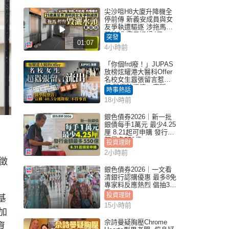
尖沙咀H8大廈升降機全
停前傳 新義安成員與女
友爭執遭驅逐 涉拖馬刑
毀被捕 警另通緝4男
突發
01:07
4小時前
「你個frd廢！」JUPAS
放榜炫耀港大醫科Offer
名校女生囂張留言惹眾
怒 醫學院澄清：宣稱
時事熱話
「40.5分獲錄取」不符事
18小時前
實｜Juicy叮
銀色債券2026｜新一批
銀債每手1萬元 最少4.25
厘 8.21起可申購 發行金
額最多550億
投資理財
2小時前
徵
銀色債券2026｜一文看
清銀行認購優惠 最多8免
專家料反應熱烈 倡抽30
手
投資理財
基
15小時前
加
佘詩曼疑胸壓Chrome
資