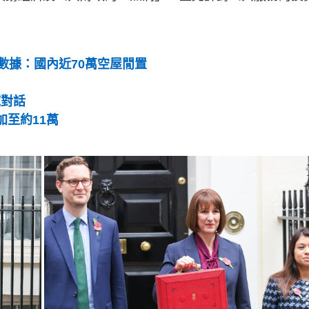
數據：國內近70萬空屋閒置
域對話
加至約11萬