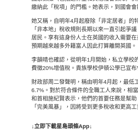
繳納此「稅項」的門檻。她表示，到國會會
她又稱，自明年4月起廢除「非定居者」的特
「非本地」稅收規則長期以來一直引起爭議
居民。享有這身份人士在英國的收入需要在
預期越來越多外籍富人因此打算離開英國。
李韻晴也確認，從明年1月開始，私立學校
費徵20%增值稅。貴族學校伊頓公學已宣
財政部周二發聲明，稱由明年4月起，最低工資將
6.7%。對於符合條件的全職工人來說，相當
和首相施紀賢表示，他們的首要任務是幫助
「完美風暴」，因將受到更多稅收和更高工
↓立即下載星島頭條App↓