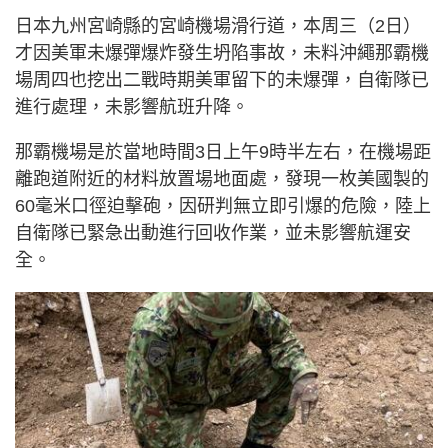
日本九州宮崎縣的宮崎機場滑行道，本周三（2日）
才因美軍未爆彈爆炸發生坍陷事故，未料沖繩那霸機
場周四也挖出二戰時期美軍留下的未爆彈，自衛隊已
進行處理，未影響航班升降。
那霸機場是於當地時間3日上午9時半左右，在機場距
離跑道附近的材料放置場地面處，發現一枚美國製的
60毫米口徑迫擊砲，因研判無立即引爆的危險，陸上
自衛隊已緊急出動進行回收作業，並未影響航運安
全。