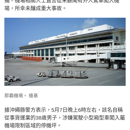
捕。機場相關人士直言從未聽聞有外人駕車闖入機
場，所幸未釀成重大事故。
那霸機場。 維基
據沖繩縣警方表示，5月7日晚上6時左右，該名自稱
從事貨運業的38歲男子，涉嫌駕駛小型廂型車闖入屬
機場限制區域的停機坪。