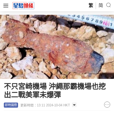
繁
简
不只宮崎機場 沖繩那霸機場也挖
出二戰美軍未爆彈
更新時間：13:11 2024-10-04 HKT
即時國際