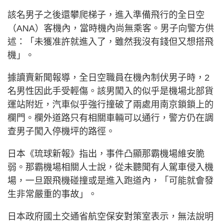
該名男子之後還攀爬梯子，進入準備飛行的全日空
（ANA）客機內，當時機內尚無乘客。男子向警方供
述：「未獲准許就進入了，雖然我沒有錢但又想搭飛
機」。
據讀賣新聞報導，全日空職員在機內制伏男子時，2
名男性因此手受輕傷。該男闖入的似乎是機場北部貨
運站附近，汽車似乎強行撞破了兩處用南京鎖鎖上的
欄門。欄外道路只有相關車輛可以通行，警方仍在調
查男子闖入停機坪的路徑。
日本《琉球新報》指出，事件凸顯那霸機場維安脆
弱。那霸機場相關人士說，從未聽聞有人駕車侵入機
場，一旦跟飛機碰撞或是進入跑道內，「可能就會發
生非常嚴重的事故」。
日本政府國土交通省航空保安對策室表示，無法說明