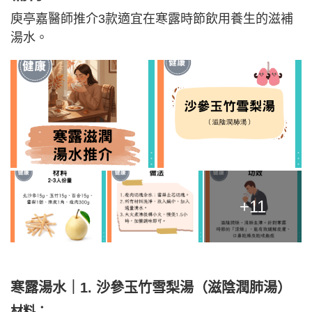
庾亭嘉醫師推介3款適宜在寒露時節飲用養生的滋補
湯水。
+11
寒露湯水｜1. 沙參玉竹雪梨湯（滋陰潤肺湯）
材料：