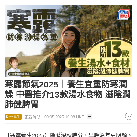
寒露節氣2025｜養生宜重防寒潤
燥 中醫推介13款湯水食物 滋陰潤
肺健脾胃
更新時間：00:05 2025-10-08 HKT
保健養生
【寒露養生2025】隨著深秋時分，早晚溫差更明顯。