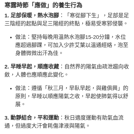
寒露時節「應做」的養生行為
1. 足部保暖，熱水泡腳
：「寒從腳下生」，足部是足
三陰經的起點與足三陽經的終點，極易受寒邪侵襲。
做法：堅持每晚用溫熱水泡腳15-20分鐘，水位
應超過腳踝，可加入少許艾葉以溫通經絡，泡至
身體微微出汗為佳。
2. 早睡早起，順應收藏
：自然界的陽氣由疏泄趨向收
斂，人體也應順應此變化。
做法：遵循「秋三月，早臥早起，與雞俱興」的
原則，早睡以順應陽氣之收，早起使肺氣得以舒
展。
3. 動靜結合，平和運動
：秋日適度運動有助氣血流
通，但過度大汗會耗傷津液與陽氣。