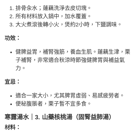
排骨汆水；蓮藕洗淨去皮切塊。
所有材料放入鍋中，加水覆蓋。
大火煮滾後轉小火，煲約2小時，下鹽調味。
功效：
健脾益胃，補腎強筋，養血生肌。蓮藕生津，栗
子補腎，非常適合秋涼時節強健脾胃與補益氣
力。
宜忌：
適合一家大小，尤其脾胃虛弱、易感疲勞者。
便秘腹脹者，栗子暫不宜多食。
寒露湯水｜3. 山藥核桃湯（固腎益肺湯）
材料：