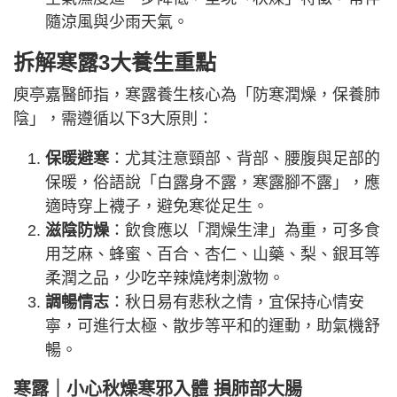
隨涼風與少雨天氣。
拆解寒露3大養生重點
庾亭嘉醫師指，寒露養生核心為「防寒潤燥，保養肺
陰」，需遵循以下3大原則：
保暖避寒
：尤其注意頸部、背部、腰腹與足部的
保暖，俗語說「白露身不露，寒露腳不露」，應
適時穿上襪子，避免寒從足生。
滋陰防燥
：飲食應以「潤燥生津」為重，可多食
用芝麻、蜂蜜、百合、杏仁、山藥、梨、銀耳等
柔潤之品，少吃辛辣燒烤刺激物。
調暢情志
：秋日易有悲秋之情，宜保持心情安
寧，可進行太極、散步等平和的運動，助氣機舒
暢。
寒露｜
小心秋燥寒邪入體 損肺部大腸