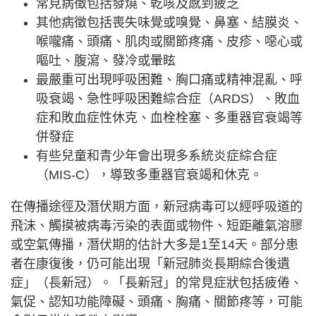
常見病徵包括發燒、乾咳及感到疲乏
其他病徵包括喪失味覺或嗅覺、鼻塞、結膜炎、
喉嚨痛、頭痛、肌肉或關節疼痛、皮疹、噁心或
嘔吐、腹瀉、發冷或暈眩
最嚴重可出現呼吸困難、胸口痛或精神混亂、呼
吸衰竭、急性呼吸困難綜合症（ARDS）、敗血
症和敗血症性休克、血栓栓塞、多重器官衰竭等
併發症
有些兒童和青少年會出現多系統炎症綜合症
（MIS-C），導致多重器官衰竭和休克。
在傳播途徑及潛伏期方面，新冠病毒可以經呼吸道的
飛沫、觸摸被病毒污染的表面或物件、短距離氣溶膠
或空氣傳播，潛伏期的估計大多是1至14天。部分患
者在康復後，仍可能出現「新冠肺炎長期綜合後遺
症」（長新冠）。「長新冠」的常見症狀包括疲倦、
氣促、認知功能障礙、頭痛、胸痛、關節疼等，可能