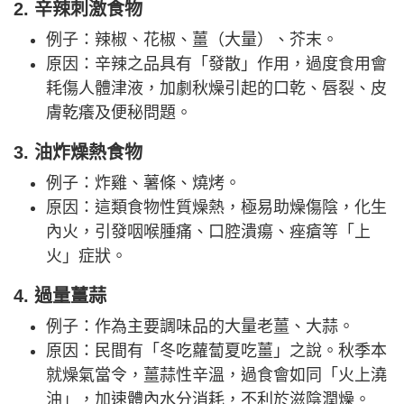
2. 辛辣刺激食物
例子：辣椒、花椒、薑（大量）、芥末。
原因：辛辣之品具有「發散」作用，過度食用會
耗傷人體津液，加劇秋燥引起的口乾、唇裂、皮
膚乾癢及便秘問題。
3. 油炸燥熱食物
例子：炸雞、薯條、燒烤。
原因：這類食物性質燥熱，極易助燥傷陰，化生
內火，引發咽喉腫痛、口腔潰瘍、痤瘡等「上
火」症狀。
4. 過量薑蒜
例子：作為主要調味品的大量老薑、大蒜。
原因：民間有「冬吃蘿蔔夏吃薑」之說。秋季本
就燥氣當令，薑蒜性辛溫，過食會如同「火上澆
油」，加速體內水分消耗，不利於滋陰潤燥。