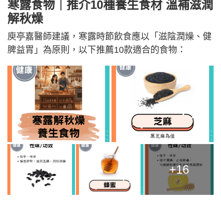
寒露食物｜推介10種養生食材 溫補滋潤
解秋燥
庾亭嘉醫師建議，寒露時節飲食應以「滋陰潤燥、健
脾益胃」為原則，以下推薦10款適合的食物：
+16