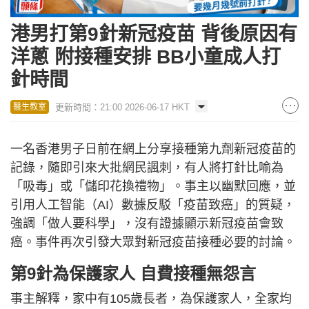
港男打第9針新冠疫苗 背後原因有
洋蔥 附接種安排 BB小童成人打
針時間
更新時間：21:00 2026-06-17 HKT
醫生教室
一名香港男子日前在網上分享接種第九劑新冠疫苗的
記錄，隨即引來大批網民諷刺，有人將打針比喻為
「吸毒」或「儲印花換禮物」。事主以幽默回應，並
引用人工智能（AI）數據反駁「疫苗致癌」的質疑，
強調「做人要科學」，沒有證據顯示新冠疫苗會致
癌。事件再次引發大眾對新冠疫苗接種必要的討論。
第9針為保護家人 自費接種無怨言
事主解釋，家中有105歲長者，為保護家人，全家均