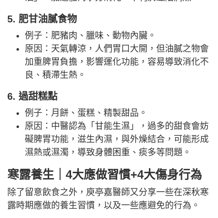
5. 肥甘油膩食物
例子：肥豬肉、臘味、動物內臟。
原因：天氣轉涼，人們胃口大開，但油膩之物會
加重脾胃負擔，影響運化功能，容易導致消化不
良、積滯生熱。
6. 過甜糕點
例子：月餅、蛋糕、精製甜品。
原因：中醫認為「甘能生濕」，過多的甜食會妨
礙脾胃功能，滋生內濕，與外燥結合，可能形成
濕熱或濕濁，導致身體困重、痰多等問題。
寒露養生｜4大應做習慣+4大傷身行為
除了留意飲食之外，庾亭嘉醫師又分享一些在深秋寒
露時期應做的養生習慣，以及一些應避免的行為。