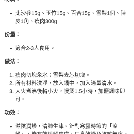
北沙參15g、玉竹15g、百合15g、雪梨1個、陳
皮1角、瘦肉300g
份量：
適合2-3人食用。
做法：
瘦肉切塊汆水；雪梨去芯切塊。
所有材料洗淨，放入鍋中，加入適量清水。
大火煮沸後轉小火，慢煲1.5小時，加鹽調味即
可。
功效：
滋陰潤燥，清肺生津。針對寒露時節的「涼