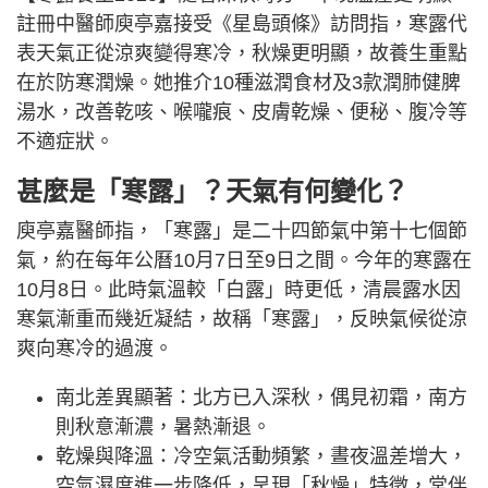
註冊中醫師庾亭嘉接受《星島頭條》訪問指，寒露代
表天氣正從涼爽變得寒冷，秋燥更明顯，故養生重點
在於防寒潤燥。她推介10種滋潤食材及3款潤肺健脾
湯水，改善乾咳、喉嚨痕、皮膚乾燥、便秘、腹冷等
不適症狀。
甚麼是「寒露」？天氣有何變化？
庾亭嘉醫師指，「寒露」是二十四節氣中第十七個節
氣，約在每年公曆10月7日至9日之間。今年的寒露在
10月8日。此時氣溫較「白露」時更低，清晨露水因
寒氣漸重而幾近凝結，故稱「寒露」，反映氣候從涼
爽向寒冷的過渡。
南北差異顯著：北方已入深秋，偶見初霜，南方
則秋意漸濃，暑熱漸退。
乾燥與降溫：冷空氣活動頻繁，晝夜溫差增大，
空氣濕度進一步降低，呈現「秋燥」特徵，常伴