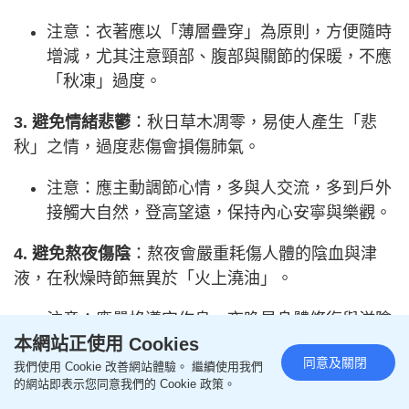
注意：衣著應以「薄層疊穿」為原則，方便隨時
增減，尤其注意頸部、腹部與關節的保暖，不應
「秋凍」過度。
3. 避免情緒悲鬱
：秋日草木凋零，易使人產生「悲
秋」之情，過度悲傷會損傷肺氣。
注意：應主動調節心情，多與人交流，多到戶外
接觸大自然，登高望遠，保持內心安寧與樂觀。
4. 避免熬夜傷陰
：熬夜會嚴重耗傷人體的陰血與津
液，在秋燥時節無異於「火上澆油」。
注意：應嚴格遵守作息，夜晚是身體修復與滋陰
本網站正使用 Cookies
的關鍵時刻，充足睡眠是最好的養陰藥。
同意及關閉
我們使用 Cookie 改善網站體驗。 繼續使用我們
延伸閱讀：寒咳要飲陳皮水？燉橙可化痰？拆解8大
的網站即表示您同意我們的 Cookie 政策。