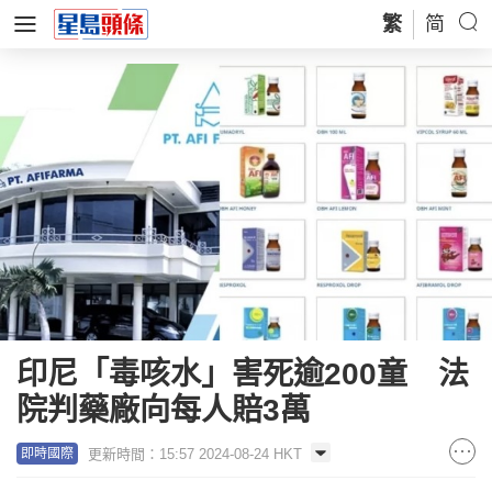
繁
简
印尼「毒咳水」害死逾200童 法
院判藥廠向每人賠3萬
更新時間：15:57 2024-08-24 HKT
即時國際