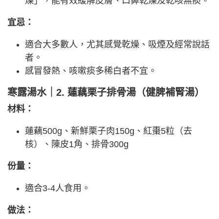
燥」，能有效緩解皮膚、口鼻乾燥及乾咳無痰。
宜忌：
適合大多數人，尤其感覺乾燥、吸煙及經常說話
者。
感冒發熱、咳嗽痰多稀白者不宜。
寒露湯水｜2. 蓮藕栗子排骨湯（健脾補腎湯）
材料：
蓮藕500g、新鮮栗子肉150g、紅棗5粒（去
核）、陳皮1角、排骨300g
份量：
適合3-4人食用。
做法：