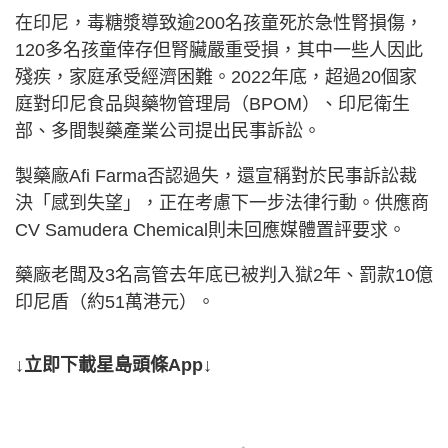
在印尼，毒糖漿導致逾200名孩童死於急性腎損傷，
120多名孩童倖存但腎臟嚴重受損，其中一些人因此
殘疾，家庭承受經濟困難。2022年底，超過20個家
庭對印尼食品與藥物管理局（BPOM）、印尼衛生
部、多間製藥產業公司提出民事訴訟。
製藥廠Afi Farma否認過失，還宣稱對於民事訴訟裁
決「感到失望」，正在考慮下一步法律行動。供應商
CV Samudera Chemical則未回應媒體置評要求。
藥廠老闆及3名高管去年底已被判入獄2年、罰款10億
印尼盾（約51萬港元）。
↓立即下載星島頭條App↓