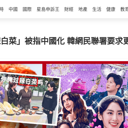
時
中國
國際
星島申訴王
財經
地產
生活
健康
教
」做「辣白菜」被指中國化 韓網民聯署要求