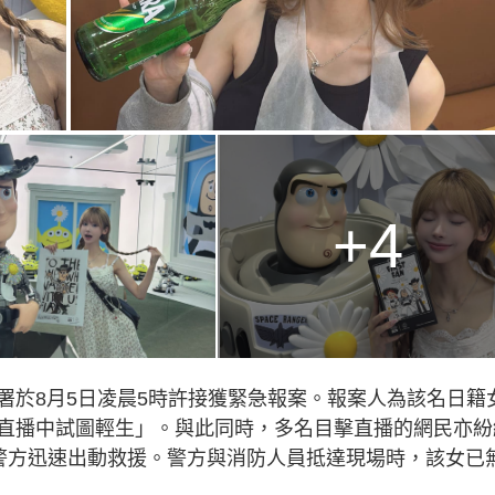
+4
署於8月5日凌晨5時許接獲緊急報案。報案人為該名日籍
直播中試圖輕生」。與此同時，多名目擊直播的網民亦紛
請求警方迅速出動救援。警方與消防人員抵達現場時，該女已