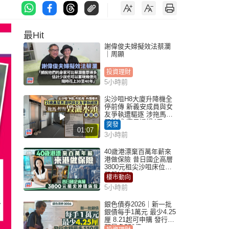
最Hit
謝偉俊夫婦擬效法蔡瀾
｜周顯
投資理財
5小時前
尖沙咀H8大廈升降機全
停前傳 新義安成員與女
友爭執遭驅逐 涉拖馬刑
毀被捕 警另通緝4男
突發
01:07
3小時前
40歲港漂棄百萬年薪來
港做保險 昔日國企高層
3800元租尖沙咀床位｜
租盤Million
樓市動向
5小時前
銀色債券2026｜新一批
銀債每手1萬元 最少4.25
厘 8.21起可申購 發行金
額最多550億