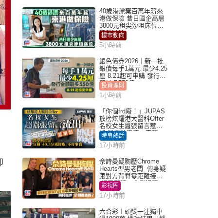
40歲港漂棄百萬年薪來
港做保險 昔日國企高層
3800元租尖沙咀床位｜
租盤Million
樓市動向
5小時前
銀色債券2026｜新一批
銀債每手1萬元 最少4.25
厘 8.21起可申購 發行金
額最多550億
投資理財
1小時前
「你個frd廢！」JUPAS
放榜炫耀港大醫科Offer
名校女生囂張留言惹眾
怒 醫學院澄清：宣稱
時事熱話
「40.5分獲錄取」不符事
17小時前
實｜Juicy叮
卻
佘詩曼疑胸壓Chrome
Hearts型男老闆 俯身疑
跟對方背脊零距離接觸
網民驚呼：企側邊唔
影視圈
得？
17小時前
六合彩︱頭獎一注獨中