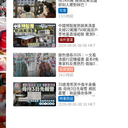
得1900萬 攪珠結果出爐
即刻入嚟對冧巴！
社會
13小時前
中國預製屋熱銷美澳墨
夫婦22萬購750呎兩房戶
零地基直接組裝 實測9個
月激讚
海外置業
2026-08-06 06:00 HKT
銀色債券2026｜一文看
清銀行認購優惠 最多8免
專家料反應熱烈 倡抽30
手
投資理財
14小時前
33歲港男突中風半身癱
瘓 母拖3日先報警 網民
震驚：執返條命係神蹟
自爆2個惡習｜Juicy叮
時事熱話
2026-08-06 08:19 HKT