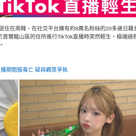
居住在南韓、在社交平台擁有約8萬名粉絲的20多歲日籍
於首爾龍山區的住所進行TikTok直播時突然輕生。極端過
。
r直播期間服毒亡 疑與觀眾爭執