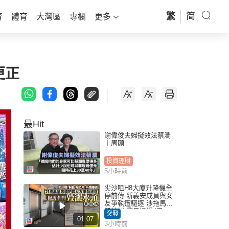
繁
简
育
體育
大灣區
專欄
更多
更正
最Hit
謝偉俊夫婦擬效法蔡瀾
｜周顯
投資理財
5小時前
尖沙咀H8大廈升降機全
停前傳 新義安成員與女
友爭執遭驅逐 涉拖馬刑
毀被捕 警另通緝4男
突發
01:07
3小時前