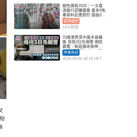
銀色債券2026｜一文看
清銀行認購優惠 最多8免
專家料反應熱烈 倡抽30
手
投資理財
14小時前
33歲港男突中風半身癱
瘓 母拖3日先報警 網民
震驚：執返條命係神蹟
自爆2個惡習｜Juicy叮
時事熱話
2026-08-06 08:19 HKT
女
紛
無