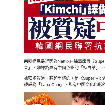
南韓網民最近因為Netflix在綜藝節目《Su
菜」，翻譯為具有中國色彩的「辣白菜」，引發
據韓媒報道，惹起爭議的，是《Super R
誤譯為「Laba Chai」，即有中國文化色