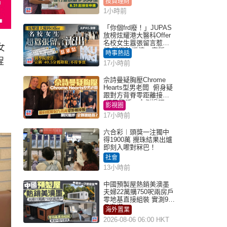
投資理財
1小時前
「你個frd廢！」JUPAS
放榜炫耀港大醫科Offer
名校女生囂張留言惹眾
女
怒 醫學院澄清：宣稱
時事熱話
「40.5分獲錄取」不符事
程
17小時前
實｜Juicy叮
佘詩曼疑胸壓Chrome
Hearts型男老闆 俯身疑
跟對方背脊零距離接觸
網民驚呼：企側邊唔
影視圈
得？
17小時前
六合彩︱頭獎一注獨中
得1900萬 攪珠結果出爐
即刻入嚟對冧巴！
社會
13小時前
中國預製屋熱銷美澳墨
夫婦22萬購750呎兩房戶
零地基直接組裝 實測9個
月激讚
海外置業
2026-08-06 06:00 HKT