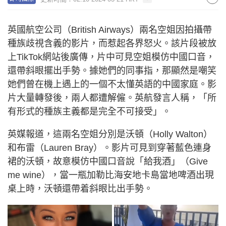
英國航空公司（British Airways）兩名空姐因拍攝帶
種族歧視含義的影片，而惹起各界怒火。該片段被放
上TikTok網站後廣傳，片中可見空姐模仿中國口音，
還帶斜眼擺出手勢。據她們的同事指，那顯然是嘲笑
她們曾在機上遇上的一個不太懂英語的中國家庭。影
片大量轉發後，兩人都遭解僱。英航發言人稱，「所
有形式的種族主義都是完全不可接受」。
英媒報道，這兩名空姐分別是沃頓（Holly Walton）
和布雷（Lauren Bray）。影片可見到穿著藍色連身
裙的沃頓，故意模仿中國口音說「給我酒」（Give
me wine），當一瓶加勒比海安地卡島當地啤酒出現
桌上時，沃頓還帶着斜眼比出手勢。