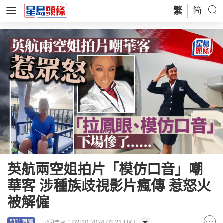
繁
简
英航兩空姐拍片「模仿口音」嘲
華客 涉種族歧視影片瘋傳 惹怒火
被解僱
更新時間：02:10 2024-03-21 HKT
即時國際