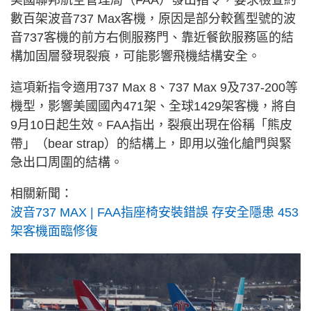
美國聯邦航空管理局（FAA）發出指令，要求檢查約
數百架波音737 Max客機，原因是部分較舊型號的波
音737客機的前方右側服務門、靠近餐飲服務區的結
構加固層發現裂痕，可能影響飛機結構安全。
這項新指令適用737 Max 8、737 Max 9及737-200等
機型，影響美國國內471架、全球1429架客機，將自
9月10日起生效。FAA指出，裂痕出現在俗稱「熊皮
帶」（bear strap）的結構上，即用以強化艙門與緊
急出口周圍的結構。
相關新聞：
波音737 MAX | FAA指座椅安裝錯誤 存安全隱患 453
架客機面臨修復