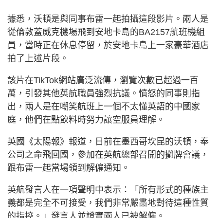
據悉，沃頓是與同事布雷一起拍攝這段影片。兩人是
從倫敦蓋威克機場飛到安地卡島的BA2157航班機組
員，當時正在休息停留，於安地卡島上一家豪華酒店
拍了上述片段。
該片在TikTok網站廣泛流傳，瀏覽次數已超過一百
萬，引發其他英航職員強烈抗議。憤怒的同事則指
出，兩人是在嘲笑航班上一個不太懂英語的中國家
庭，他們在點飲料時努力讓空服員理解。
英國《太陽報》報道，日前在墨西哥坎昆的沃頓，奉
公司之命飛回國，參加在英航總部召開的攤牌會議，
跟布雷一起當場領到解僱通知。
英航發言人在一項聲明中表示：「所有形式的種族主
義都是完全不可接受，我們非常嚴肅地對待這種性質
的指控。」發言人並證實兩人已被解僱。