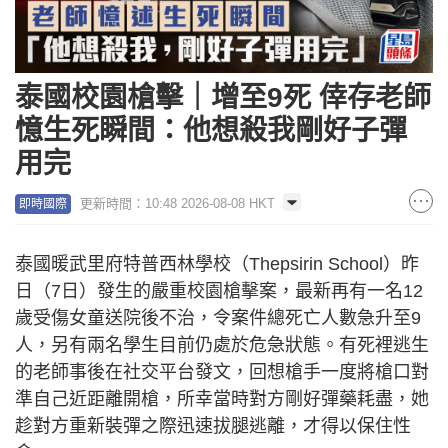
泰國校園槍擊｜增至9死 倖存老師
憶生死瞬間：他想殺我剛好子彈
用完
更新時間：10:48 2026-08-08 HKT
即時國際
泰國暖武里府特普西林學校（Thepsirin School）昨
日（7日）發生的嚴重校園槍擊案，最新再有一名12
歲受傷女童送院後不治，令案件總死亡人數急升至9
人，另有兩名學生目前仍處於危急狀態。有死裡逃生
的老師事後在社交平台發文，回想槍手一度將槍口對
準自己近距離開槍，所幸當時對方剛好彈藥耗盡，她
趁對方重新裝彈之際迅速拔腿逃離，才得以保住性