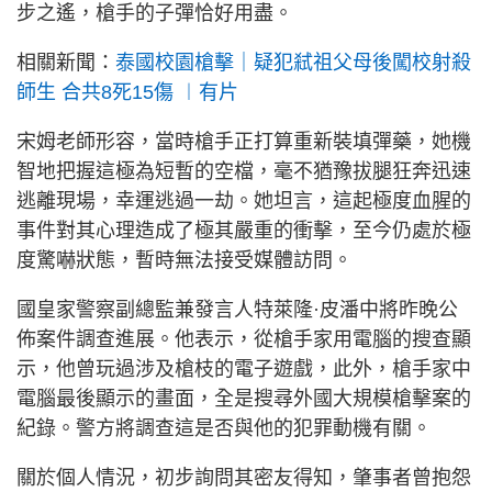
步之遙，槍手的子彈恰好用盡。
相關新聞：
泰國校園槍擊｜疑犯弒祖父母後闖校射殺
師生 合共8死15傷 ︱有片
宋姆老師形容，當時槍手正打算重新裝填彈藥，她機
智地把握這極為短暫的空檔，毫不猶豫拔腿狂奔迅速
逃離現場，幸運逃過一劫。她坦言，這起極度血腥的
事件對其心理造成了極其嚴重的衝擊，至今仍處於極
度驚嚇狀態，暫時無法接受媒體訪問。
國皇家警察副總監兼發言人特萊隆·皮潘中將昨晚公
佈案件調查進展。他表示，從槍手家用電腦的搜查顯
示，他曾玩過涉及槍枝的電子遊戲，此外，槍手家中
電腦最後顯示的畫面，全是搜尋外國大規模槍擊案的
紀錄。警方將調查這是否與他的犯罪動機有關。
關於個人情況，初步詢問其密友得知，肇事者曾抱怨