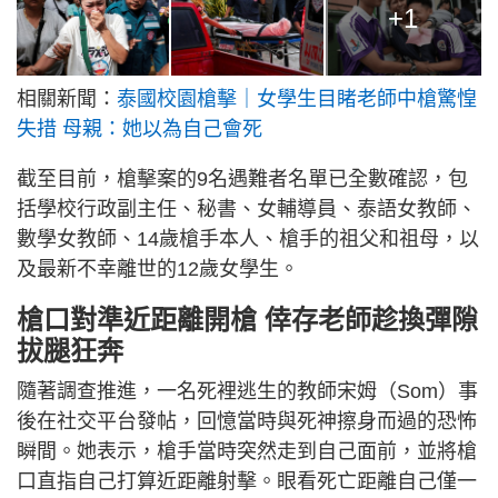
+1
相關新聞：
泰國校園槍擊｜女學生目睹老師中槍驚惶
失措 母親：她以為自己會死
截至目前，槍擊案的9名遇難者名單已全數確認，包
括學校行政副主任、秘書、女輔導員、泰語女教師、
數學女教師、14歲槍手本人、槍手的祖父和祖母，以
及最新不幸離世的12歲女學生。
槍口對準近距離開槍 倖存老師趁換彈隙
拔腿狂奔
隨著調查推進，一名死裡逃生的教師宋姆（Som）事
後在社交平台發帖，回憶當時與死神擦身而過的恐怖
瞬間。她表示，槍手當時突然走到自己面前，並將槍
口直指自己打算近距離射擊。眼看死亡距離自己僅一