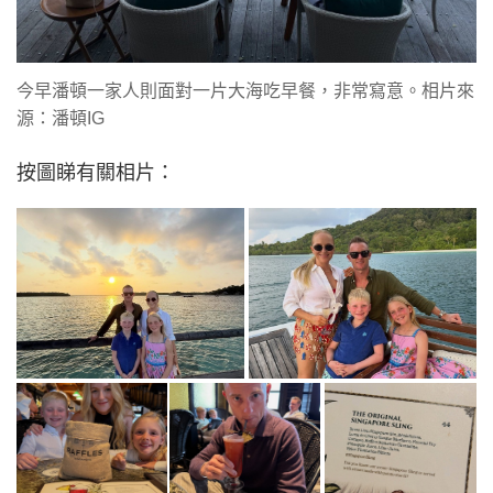
今早潘頓一家人則面對一片大海吃早餐，非常寫意。相片來
源：潘頓IG
按圖睇有關相片：