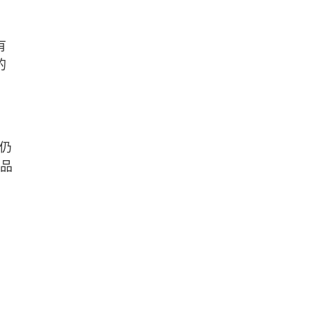
有
的
，仍
食品