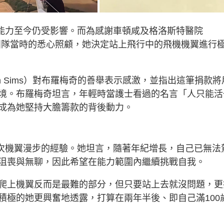
達能力至今仍受影響。而為感謝車頓咸及格洛斯特醫院
 Hospital）團隊當時的悉心照顧，她決定站上飛行中的飛機機翼進行
n Sims）對布羅梅奇的善舉表示感激，並指出這筆捐款將
境。布羅梅奇坦言，年輕時當護士看過的名言「人只能活
成為她堅持大膽籌款的背後動力。
6次機翼漫步的經驗。她坦言，隨著年紀增長，自己已無法
沮喪與無聊，因此希望在能力範圍內繼續挑戰自我。
爬上機翼反而是最難的部分，但只要站上去就沒問題，更
積極的她更興奮地透露，打算在兩年半後、即自己滿100