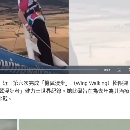
R
-
0:15
L
P
o
i
a
c
e
d
t
e）近日第六次完成「機翼漫步」（Wing Walking）極限運
e
u
d
r
m
:
e
翼漫步者」健力士世界紀錄。她此舉旨在為去年為其治療
1
-
0
i
a
0
n
挑戰。
.
-
0
P
i
0
i
%
c
t
n
u
r
e
i