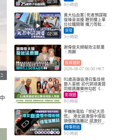
02:38
8小時前
黃大仙血案│死者預謀報
復噪音滋擾 聽到樓上單
位拉鐵閘聲 攜刀等𨋢伏
擊傷者
突發
02:38
3小時前
謝偉俊夫婦擬效法蔡瀾
｜周顯
投資理財
2026-08-07 06:00 HKT
F
81歲高雄返港召集佳視
u
l
藝人茶敘 初代郭靖黃蓉
l
同框遇羅樂林勾起《神
s
c
鵰俠侶》回憶殺
影視圈
r
中
e
8小時前
e
n
手機無電陷「世紀大恐
慌」 港女崩潰憶中環街
頭借電落難記 感激好心
人溫馨相助：這份溫暖
時事熱話
記一輩子｜Juicy叮
5小時前