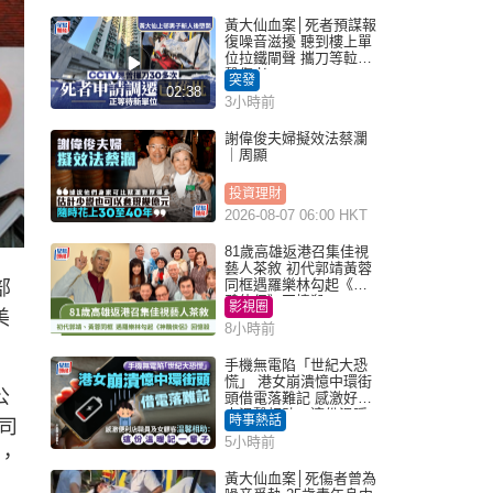
黃大仙血案│死者預謀報
復噪音滋擾 聽到樓上單
位拉鐵閘聲 攜刀等𨋢伏
擊傷者
突發
02:38
3小時前
謝偉俊夫婦擬效法蔡瀾
｜周顯
投資理財
2026-08-07 06:00 HKT
81歲高雄返港召集佳視
藝人茶敘 初代郭靖黃蓉
同框遇羅樂林勾起《神
部
鵰俠侶》回憶殺
影視圈
美
8小時前
手機無電陷「世紀大恐
慌」 港女崩潰憶中環街
公
頭借電落難記 感激好心
人溫馨相助：這份溫暖
時事熱話
司
記一輩子｜Juicy叮
5小時前
，
黃大仙血案│死傷者曾為