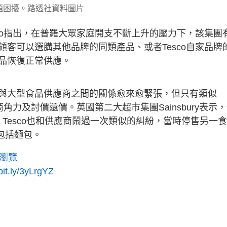
題困擾。路透社資料圖片
sco指出，在普羅大眾家庭開支不斷上升的壓力下，該集團
客可以選䐟其他品牌的同類產品、或者Tesco自家品牌
品恢復正常供應。
與大型食品供應商之間的關係愈來愈緊張，但只有類似
角力及討價還價。英國第二大超市集團Sainsbury表示
 Tesco也和供應商鬧過一次類似的糾紛，當時停售另一
，包括麵包。
瀏覽
/bit.ly/3yLrgYZ