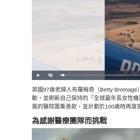
P
U
l
n
a
m
y
u
英國97歲老婦人布羅梅奇（Betty Bromag
t
e
動，並刷新自己保持的「全球最年長女性機
風的醫院籌集善款，並計劃於100歲時再度
為感謝醫療團隊而挑戰