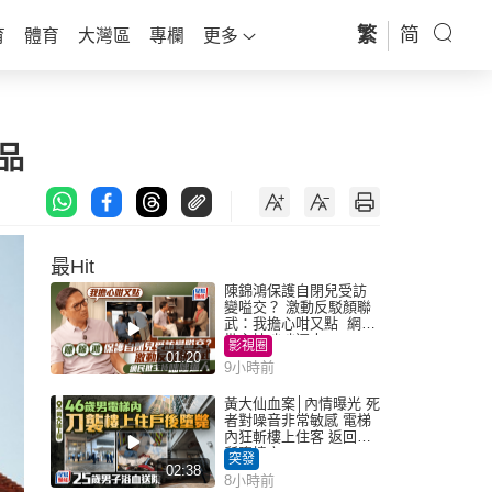
繁
简
育
體育
大灣區
專欄
更多
產品
最Hit
陳錦鴻保護自閉兒受訪
變嗌交？ 激動反駁顏聯
武：我擔心咁又點 網民
批主持咄咄逼人
影視圈
01:20
9小時前
黃大仙血案│內情曝光 死
者對噪音非常敏感 電梯
內狂斬樓上住客 返回住
所墮樓亡
突發
02:38
8小時前