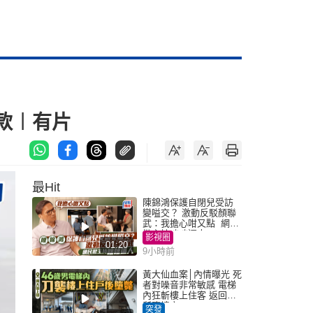
款︱有片
最Hit
陳錦鴻保護自閉兒受訪
變嗌交？ 激動反駁顏聯
武：我擔心咁又點 網民
批主持咄咄逼人
影視圈
01:20
9小時前
黃大仙血案│內情曝光 死
者對噪音非常敏感 電梯
內狂斬樓上住客 返回住
所墮樓亡
突發