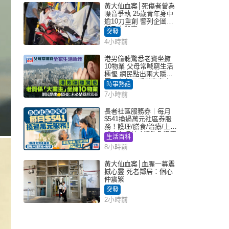
黃大仙血案│死傷者曾為
噪音爭執 25歲青年身中
逾10刀重創 警列企圖謀
殺及自殺案
突發
4小時前
港男偷聽驚悉老竇坐擁
10物業 父母常喊窮生活
極慳 網民點出兩大隱
憂：未必是隱形富豪｜
時事熱話
Juicy叮
7小時前
長者社區服務券｜每月
$541換過萬元社區券服
務！護理/膳食/治療/上門
或中心任揀 1條件免資產
生活百科
審查（附申請資格及教
8小時前
學）
黃大仙血案│血腥一幕震
撼心靈 死者鄰居：個心
仲震緊
突發
2小時前