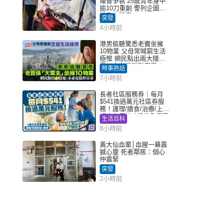
噪音爭執 25歲青年身中
逾10刀重創 警列企圖謀
殺及自殺案
突發
4小時前
港男偷聽驚悉老竇坐擁
10物業 父母常喊窮生活
極慳 網民點出兩大隱
憂：未必是隱形富豪｜
時事熱話
Juicy叮
7小時前
長者社區服務券｜每月
$541換過萬元社區券服
務！護理/膳食/治療/上門
或中心任揀 1條件免資產
生活百科
審查（附申請資格及教
8小時前
學）
黃大仙血案│血腥一幕震
撼心靈 死者鄰居：個心
仲震緊
突發
2小時前