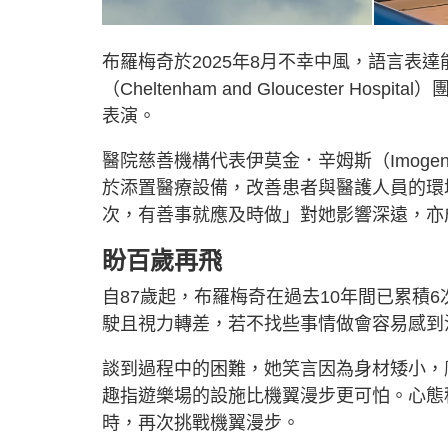
布羅梅奇於2025年8月不幸中風，語言表
（Cheltenham and Gloucester
表演。
醫院慈善機構代表伊莫金．辛姆斯（Imoge
於添置醫療設備，改善患者與醫護人員的環
次，有善事就應及時做」對她影響深遠，亦
盼百歲再飛
自87歲起，布羅梅奇在過去10年間已累積
駛且視力轉差，若不找些事情做會容易感到
談到過程中的困難，她笑言因為身材矮小，
趣指遊樂場的設施比機翼漫步更可怕。心態
時，再次挑戰機翼漫步。