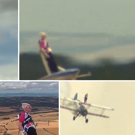
n
g
T
i
m
e