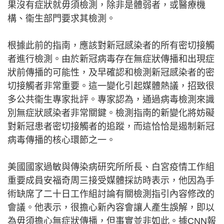
果沒有症狀就毋須檢測，除非是體弱者，或醫療機
構、衞生部門要求其檢測。
根據此前的指南，應該對新冠感染者的所有密切接觸
者進行檢測。由於新冠病毒存在無症狀傳播和出現症
狀前傳播的可能性，及早確認和檢測新冠感染者的密
切接觸者非常重要。這一變化引起媒體熱議，招致很
多公共衞生專家批評。專家認為，通過病毒檢測來識
別無症狀感染者非常關鍵。檢測指南的新變化將妨礙
對新冠患者密切接觸者的追蹤，而這恰恰是遏制新冠
病毒傳播的核心環節之一。
美國國家過敏與傳染病研究所所長、白宮疫情工作組
重要成員安福奇周三接受媒體採訪時表示，他因為手
術缺席了二十日工作組討論有關檢測指引內容修改的
會議。他表示，很擔心新內容會讓人產生誤解，即以
為毋須擔心無症狀傳播，但事實並非如此。據CNN報