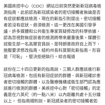
美國疾控中心（CDC）網站日前突然更新新冠病毒檢
測指南，此前認為新冠感染者的密切接觸者無論是否
有症狀都應該檢測，現在的新指引則提出，密切接觸
者若沒有症狀，毋須檢測。這一更改在美國引發爭
議，許多媒體和公共衞生專家質疑修改的科學依據，
認為忽視對無症狀者的檢測將帶來嚴重後果。媒體引
述衞生部一名高層官員說，是特朗普政府自上而下，
施壓要求修改指南。紐約州長科莫狠批新指南，形容
是「可恥」，堅決拒絕執行。綜合報道
該份在二十四日更新的指南說，三類人群應該進行新
冠病毒檢測，包括有新冠症狀的群體、與新冠確診患
者密切接觸的群體，以及醫療機構或衞生部門認為應
該進行檢測的群體。美疾控中心對「密切接觸」的定
義是在六英尺（約一點八米）以內距離共處十五分鐘
以上。 但指南細則說，新冠感染者的密切接觸者如