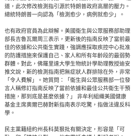
道，此次修改檢測指引源於特朗普政府高層的壓力。
總統特朗普一向認為「檢測愈少，病例就愈少」。
也有政府官員為此辯解。美國衞生與公眾服務部助理
部長吉魯瓦爾周三表示，更新後的指南反映了當前最
佳的依據和公共衞生實踐，強調應採取疾控中心批准
的防護措施來保護自己、家人和所有年齡段的最弱勢
群體。對此，佛羅里達大學生物統計學助理教授迪安
推文說，新的檢測指南把無症狀人群排除在外，非常
「令人費解」。她質問：「衞生與公眾服務部一位發
言人稱修訂指南反映了當前依據和最佳公共衞生干預
措施，那到底是甚麼依據？」 非牟利組織美國健康
基金主席奧爾巴赫對新指南表示吃驚，指做法違反科
學。
民主黨籍紐約州長科莫狠批有關決定，形容是「可