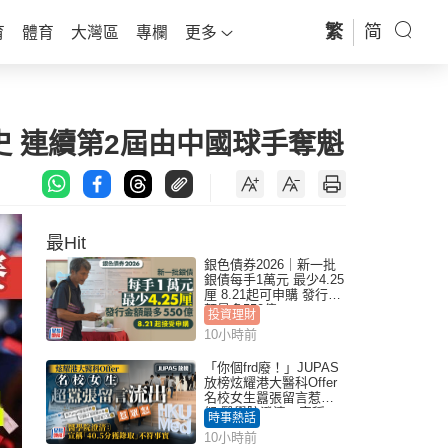
繁
简
育
體育
大灣區
專欄
更多
 連續第2屆由中國球手奪魁
最Hit
銀色債券2026｜新一批
銀債每手1萬元 最少4.25
厘 8.21起可申購 發行金
額最多550億
投資理財
10小時前
「你個frd廢！」JUPAS
放榜炫耀港大醫科Offer
名校女生囂張留言惹眾
怒 醫學院澄清：宣稱
時事熱話
「40.5分獲錄取」不符事
10小時前
實｜Juicy叮