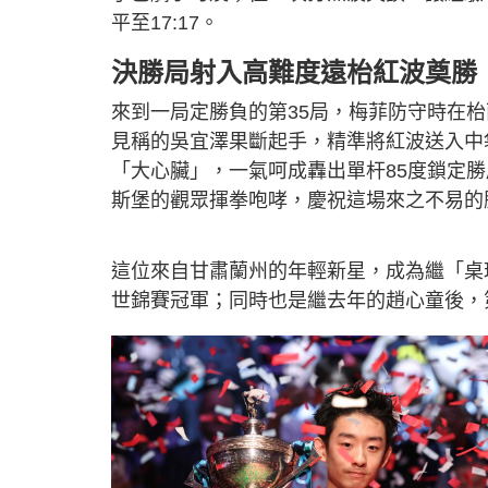
平至17:17。
決勝局射入高難度遠枱紅波奠勝
來到一局定勝負的第35局，梅菲防守時在
見稱的吳宜澤果斷起手，精準將紅波送入中
「大心臟」，一氣呵成轟出單杆85度鎖定
斯堡的觀眾揮拳咆哮，慶祝這場來之不易的
這位來自甘肅蘭州的年輕新星，成為繼「桌球皇帝
世錦賽冠軍；同時也是繼去年的趙心童後，