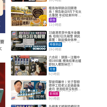
10小時前
檀島咖啡餅店回歸港
島！預告新店8月下旬太
古重開 年初結束80年歷
史灣仔總店
飲食
11小時前
33歲港男突中風半身癱
瘓 母拖3日先報警 網民
震驚：執返條命係神蹟
師賽
自爆2個惡習｜Juicy叮
時事熱話
太
19小時前
六合彩︱頭獎一注獨中
得1900萬 攪珠結果出爐
即刻入嚟對冧巴！
社會
6小時前
黎彼得離世丨兒子黎樹
德停工陪老父走過最後
歲月 澄清經濟沒有困
難：傳聞有誇張成份
影視圈
02:44
9小時前
外籍專才據報陸續回流