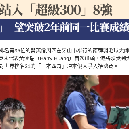
排名第35位的吳英倫周四在牙山市舉行的南韓羽毛球大
英國代表黃涵瑞（Harry Huang）首次碰頭，港將沒受到
強，將對世界排名21的「日本四哥」冲本優大爭入準決賽。