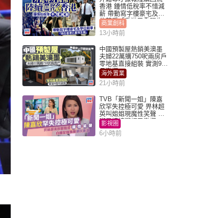
香港 鍾情低稅率不惜減
薪 帶動寫字樓豪宅及學
位競爭「香港已重現生
商業創科
機」
13小時前
中國預製屋熱銷美澳墨
夫婦22萬購750呎兩房戶
零地基直接組裝 實測9個
月激讚
海外置業
21小時前
TVB「新聞一姐」陳嘉
欣罕失控極可愛 畀林超
英叫姐姐現魔性笑聲 自
嘲是姨姨獲網民激讚
影視圈
6小時前