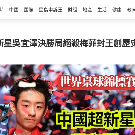
時
中國
國際
星島申訴王
財經
地產
生活
健康
教
新星吳宜澤決勝局絕殺梅菲封王創歷史