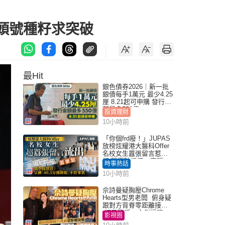
本頭號種籽求突破
最Hit
銀色債券2026｜新一批
銀債每手1萬元 最少4.25
厘 8.21起可申購 發行金
額最多550億
投資理財
10小時前
「你個frd廢！」JUPAS
放榜炫耀港大醫科Offer
名校女生囂張留言惹眾
怒 醫學院澄清：宣稱
時事熱話
「40.5分獲錄取」不符事
10小時前
實｜Juicy叮
佘詩曼疑胸壓Chrome
Hearts型男老闆 俯身疑
跟對方背脊零距離接觸
網民驚呼：企側邊唔
影視圈
得？