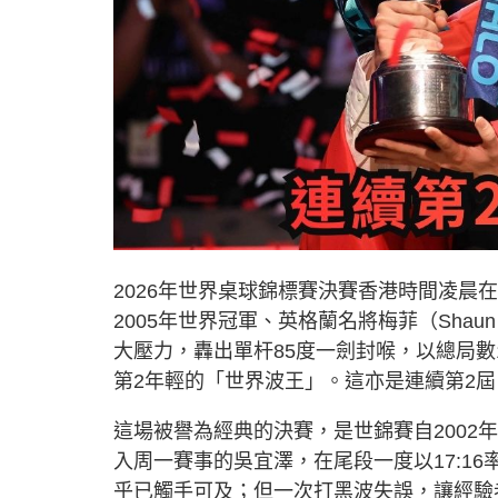
2026年世界桌球錦標賽決賽香港時間凌晨
2005年世界冠軍、英格蘭名將梅菲（Shau
大壓力，轟出單杆85度一劍封喉，以總局數
第2年輕的「世界波王」。這亦是連續第2
這場被譽為經典的決賽，是世錦賽自2002年
入周一賽事的吳宜澤，在尾段一度以17:16
乎已觸手可及；但一次打黑波失誤，讓經驗