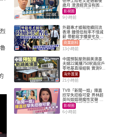
德停工陪老父走過最後
歲月 澄清經濟沒有困
難：傳聞有誇張成份
影視圈
02:44
9小時前
外籍專才據報陸續回流
猛烈
香港 鍾情低稅率不惜減
薪 帶動寫字樓豪宅及學
位競爭「香港已重現生
商業創科
機」
克魯
13小時前
中國預製屋熱銷美澳墨
夫婦22萬購750呎兩房戶
零地基直接組裝 實測9個
月激讚
海外置業
的
21小時前
TVB「新聞一姐」陳嘉
欣罕失控極可愛 畀林超
英叫姐姐現魔性笑聲 自
嘲是姨姨獲網民激讚
影視圈
6小時前