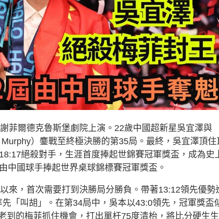
在謝菲爾德克魯斯堡劇院上演。22歲中國超新星吳宜澤與
n Murphy）鏖戰至終極決勝的第35局。最終，吳宜澤頂住
18:17絕殺對手，生涯首度捧起世錦賽冠軍獎盃，成為史
屆由中國球手捧起世界桌球錦標賽冠軍獎盃。
以來，首次需要打到決勝局分勝負。帶著13:12領先優勢
率先「叫胡」。在第34局中，吳本以43:0領先，冠軍獎盃
老到的梅菲抓住機會，打出單杆75度清枱，將比分硬生