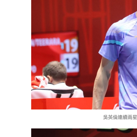
吳英倫連續兩星