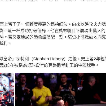
枱面上留下了一個難度極高的遠枱紅波。向來以進攻火力
袋。這一杆成功打破僵局，他在萬眾矚目下展現出驚人的
勝局。當奠定勝局的顏色波落袋一刻，這位小將激動地向
勝利。
」亨特利（Stephen Hendry）之後，史上第2年輕
第2位在被稱為桌球殿堂的克魯斯堡封王的中國球手。