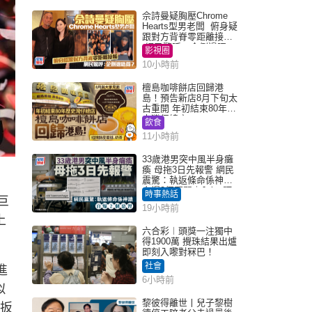
佘詩曼疑胸壓Chrome
Hearts型男老闆 俯身疑
跟對方背脊零距離接觸
網民驚呼：企側邊唔
影視圈
得？
10小時前
檀島咖啡餅店回歸港
島！預告新店8月下旬太
古重開 年初結束80年歷
史灣仔總店
飲食
11小時前
33歲港男突中風半身癱
瘓 母拖3日先報警 網民
震驚：執返條命係神蹟
自爆2個惡習｜Juicy叮
時事熱話
巨
19小時前
上
六合彩︱頭獎一注獨中
得1900萬 攪珠結果出爐
即刻入嚟對冧巴！
社會
進
6小時前
似
黎彼得離世丨兒子黎樹
生扳